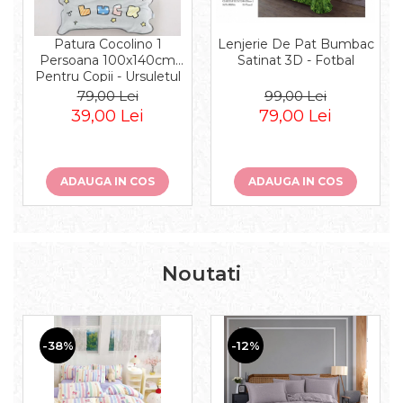
Patura Cocolino 1
Lenjerie De Pat Bumbac
Persoana 100x140cm
Satinat 3D - Fotbal
Pentru Copii - Ursuletul
Norocos
79,00 Lei
99,00 Lei
39,00 Lei
79,00 Lei
ADAUGA IN COS
ADAUGA IN COS
Noutati
-38%
-12%