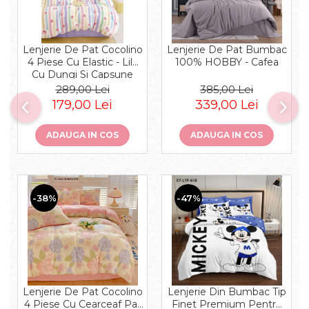
Lenjerie De Pat Cocolino
Lenjerie De Pat Bumbac
4 Piese Cu Elastic - Lila
100% HOBBY - Cafea
Cu Dungi Si Capsune
289,00 Lei
385,00 Lei
179,00 Lei
339,00 Lei
ADAUGA IN COS
ADAUGA IN COS
-38%
-47%
Lenjerie De Pat Cocolino
Lenjerie Din Bumbac Tip
4 Piese Cu Cearceaf Pat
Finet Premium Pentru