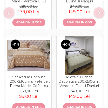
Mare - Portocaliu Cu
Buline si Franjuri
Trandafiri
289,00 Lei
249,00 Lei
179,00 Lei
149,00 Lei
ADAUGA IN COS
ADAUGA IN COS
-41%
-40%
Set Patura Cocolino
Pilota cu Banda
200x230cm si Fete de
Decorativa 200x230cm -
Perna Model Gofrat cu
Verde cu Flori si Franjuri
Stelute - Bej Cacao cu
169,00 Lei
249,00 Lei
Lapte
99,00 Lei
149,00 Lei
ADAUGA IN COS
ADAUGA IN COS