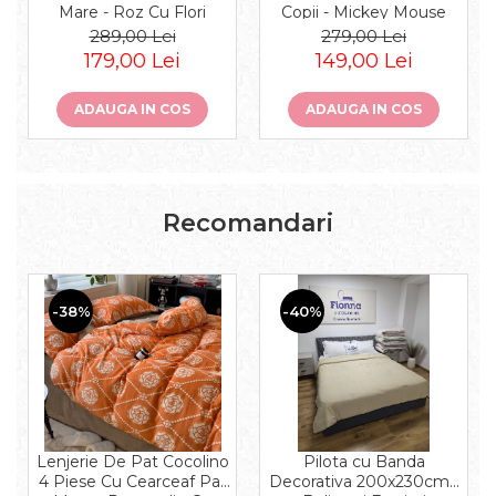
Mare - Roz Cu Flori
Copii - Mickey Mouse
Pastel
Baschetbalist
289,00 Lei
279,00 Lei
179,00 Lei
149,00 Lei
ADAUGA IN COS
ADAUGA IN COS
Recomandari
-38%
-40%
Lenjerie De Pat Cocolino
Pilota cu Banda
4 Piese Cu Cearceaf Pat
Decorativa 200x230cm -