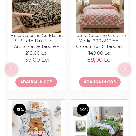
Husa Cocolino Cu Elastic
Patura Cocolino Grosime
Si 2 Fete Din Blanita
Medie 200x230cm -
Artificiala De Iepure -
Carouri Roz Si Iepurasi
Rabbit - 180x200x30cm -
219,00 Lei
149,00 Lei
Animal Print Maro
139,00 Lei
89,00 Lei
ADAUGA IN COS
ADAUGA IN COS
-51%
-20%