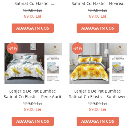
Satinat Cu Elastic -
Satinat Cu Elastic - Floarea
Roz/Marmura
Soarelui
129,00 Lei
129,00 Lei
89,00 Lei
89,00 Lei
ADAUGA IN COS
ADAUGA IN COS
-31%
-31%
Lenjerie De Pat Bumbac
Lenjerie De Pat Bumbac
Satinat Cu Elastic - Pene Aurii
Satinat Cu Elastic - Sunflower
129,00 Lei
129,00 Lei
89,00 Lei
89,00 Lei
ADAUGA IN COS
ADAUGA IN COS