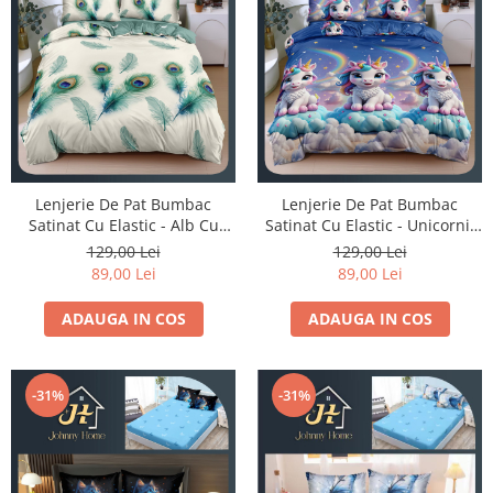
Lenjerie De Pat Bumbac
Lenjerie De Pat Bumbac
Satinat Cu Elastic - Alb Cu
Satinat Cu Elastic - Unicornii
Pene Turcoaz
Fericiti
129,00 Lei
129,00 Lei
89,00 Lei
89,00 Lei
ADAUGA IN COS
ADAUGA IN COS
-31%
-31%