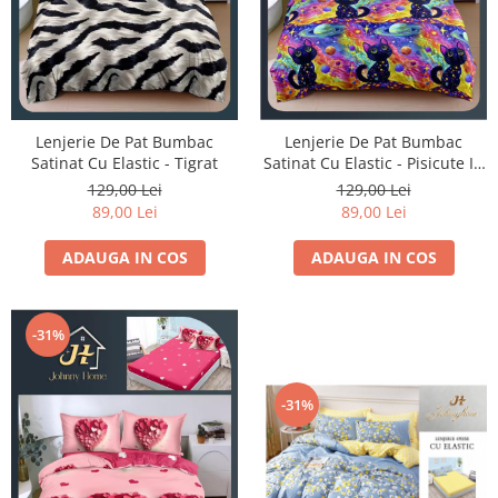
Lenjerie De Pat Bumbac
Lenjerie De Pat Bumbac
Satinat Cu Elastic - Pisicute In
Satinat Cu Elastic - Tigrat
Spatiu Colorat
129,00 Lei
129,00 Lei
89,00 Lei
89,00 Lei
ADAUGA IN COS
ADAUGA IN COS
-31%
-31%