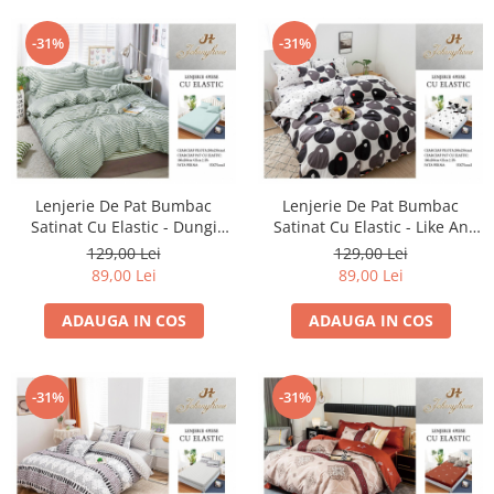
-31%
-31%
Lenjerie De Pat Bumbac
Lenjerie De Pat Bumbac
Satinat Cu Elastic - Dungi
Satinat Cu Elastic - Like An
Verzi
Apple
129,00 Lei
129,00 Lei
89,00 Lei
89,00 Lei
ADAUGA IN COS
ADAUGA IN COS
-31%
-31%