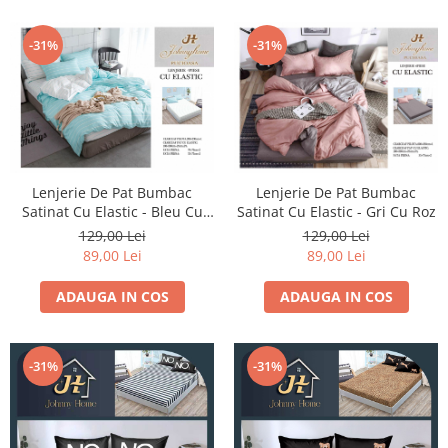
-31%
-31%
Lenjerie De Pat Bumbac
Lenjerie De Pat Bumbac
Satinat Cu Elastic - Bleu Cu
Satinat Cu Elastic - Gri Cu Roz
Dungi Albe
129,00 Lei
129,00 Lei
89,00 Lei
89,00 Lei
ADAUGA IN COS
ADAUGA IN COS
-31%
-31%