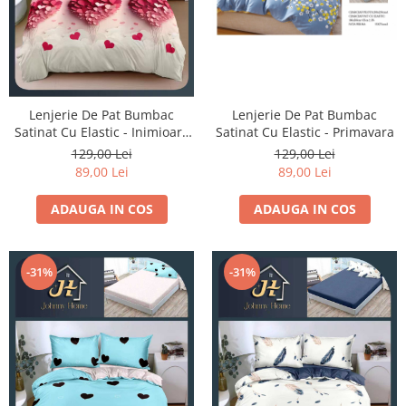
Lenjerie De Pat Bumbac
Lenjerie De Pat Bumbac
Satinat Cu Elastic - Inimioare
Satinat Cu Elastic - Primavara
Roz
129,00 Lei
129,00 Lei
89,00 Lei
89,00 Lei
ADAUGA IN COS
ADAUGA IN COS
-31%
-31%