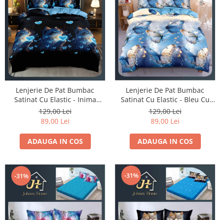
Lenjerie De Pat Bumbac
Lenjerie De Pat Bumbac
Satinat Cu Elastic - Inima
Satinat Cu Elastic - Bleu Cu
Albastra De Pisica
Fluturi
129,00 Lei
129,00 Lei
89,00 Lei
89,00 Lei
ADAUGA IN COS
ADAUGA IN COS
-31%
-31%