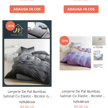
ADAUGA IN COS
ADAUGA IN COS
-31%
-31%
Lenjerie De Pat Bumbac
Lenjerie De Pat Bumbac
Satinat Cu Elastic - Bicolor
Satinat Cu Elastic - Bicolor Gri
Mov/Roz
Inchis
129,00 Lei
129,00 Lei
89,00 Lei
89,00 Lei