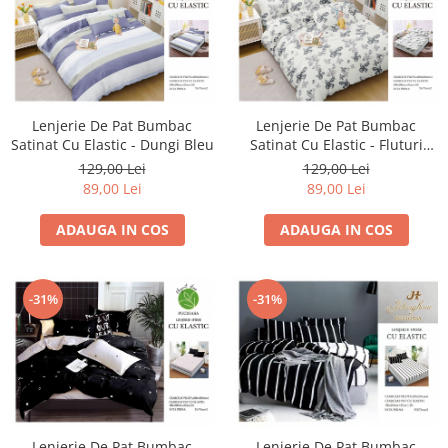
Lenjerie De Pat Bumbac
Lenjerie De Pat Bumbac
Satinat Cu Elastic - Dungi Bleu
Satinat Cu Elastic - Fluturi
Pictati
129,00 Lei
129,00 Lei
89,00 Lei
89,00 Lei
ADAUGA IN COS
ADAUGA IN COS
-31%
-31%
Lenjerie De Pat Bumbac
Lenjerie De Pat Bumbac