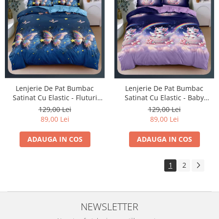
Lenjerie De Pat Bumbac
Lenjerie De Pat Bumbac
Satinat Cu Elastic - Fluturi
Satinat Cu Elastic - Baby
Colorati Si Stelute
Unicorn
129,00 Lei
129,00 Lei
89,00 Lei
89,00 Lei
ADAUGA IN COS
ADAUGA IN COS
1
2
NEWSLETTER