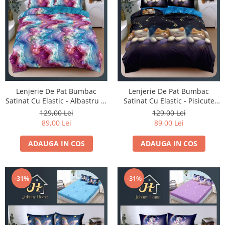
Lenjerie De Pat Bumbac
Lenjerie De Pat Bumbac
Satinat Cu Elastic - Albastru Si
Satinat Cu Elastic - Pisicute
Mov Abstract
Somnoroase
129,00 Lei
129,00 Lei
89,00 Lei
89,00 Lei
ADAUGA IN COS
ADAUGA IN COS
-31%
-31%