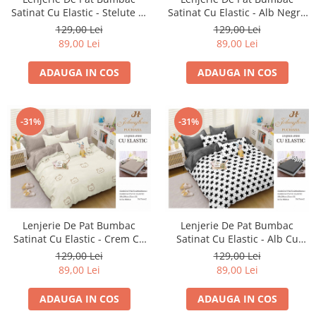
Satinat Cu Elastic - Stelute Si
Satinat Cu Elastic - Alb Negru
Gene
Cu Dungi Late
129,00 Lei
129,00 Lei
89,00 Lei
89,00 Lei
ADAUGA IN COS
ADAUGA IN COS
-31%
-31%
Lenjerie De Pat Bumbac
Lenjerie De Pat Bumbac
Satinat Cu Elastic - Crem Cu
Satinat Cu Elastic - Alb Cu
Ursuleti
Stelute Negre
129,00 Lei
129,00 Lei
89,00 Lei
89,00 Lei
ADAUGA IN COS
ADAUGA IN COS