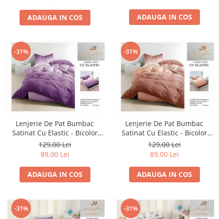
ADAUGA IN COS
ADAUGA IN COS
-31%
-31%
Lenjerie De Pat Bumbac
Lenjerie De Pat Bumbac
Satinat Cu Elastic - Bicolor
Satinat Cu Elastic - Bicolor
Mov Inchis
Caramiziu
129,00 Lei
129,00 Lei
89,00 Lei
89,00 Lei
ADAUGA IN COS
ADAUGA IN COS
-31%
-31%