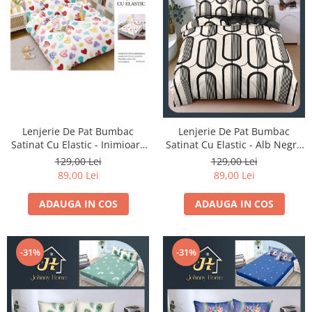
Lenjerie De Pat Bumbac
Lenjerie De Pat Bumbac
Satinat Cu Elastic - Inimioare
Satinat Cu Elastic - Alb Negru
Multicolor
Abtract
129,00 Lei
129,00 Lei
89,00 Lei
89,00 Lei
ADAUGA IN COS
ADAUGA IN COS
-31%
-31%