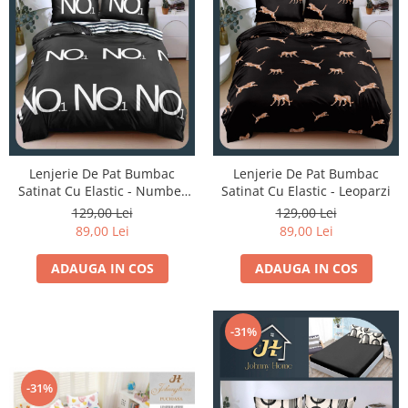
Lenjerie De Pat Bumbac
Lenjerie De Pat Bumbac
Satinat Cu Elastic - Number
Satinat Cu Elastic - Leoparzi
One No 1
129,00 Lei
129,00 Lei
89,00 Lei
89,00 Lei
ADAUGA IN COS
ADAUGA IN COS
-31%
-31%