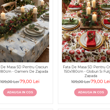
 De Masa 5D Pentru Craciun
Fata De Masa 5D Pentru Cr
180cm - Oameni De Zapada
150x180cm - Globuri Si Ful
Zapada
79,00 Lei
79,00 Le
109,00 Lei
109,00 Lei
ADAUGA IN COS
ADAUGA IN COS