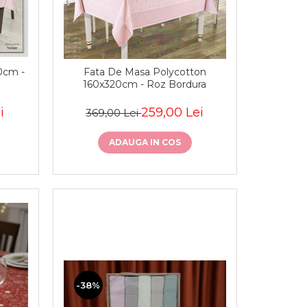
0cm -
Fata De Masa Polycotton
160x320cm - Roz Bordura
i
259,00 Lei
369,00 Lei
ADAUGA IN COS
-38%