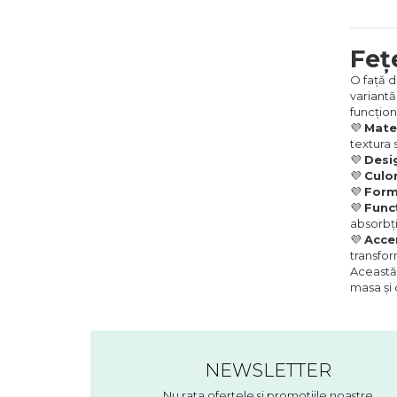
Feț
O față d
variantă
funcțion
💜
Mater
textura 
💜
Desi
💜
Culor
💜
Form
💜
Funcț
absorbți
💜
Acce
transfo
Această
masa și 
NEWSLETTER
Nu rata ofertele si promotiile noastre