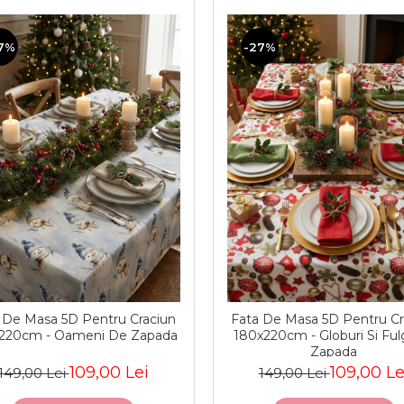
7%
-27%
 De Masa 5D Pentru Craciun
Fata De Masa 5D Pentru Cr
220cm - Oameni De Zapada
180x220cm - Globuri Si Ful
Zapada
109,00 Lei
109,00 Le
149,00 Lei
149,00 Lei