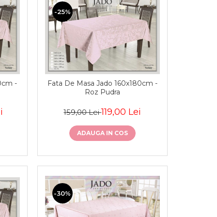
-25%
0cm -
Fata De Masa Jado 160x180cm -
Roz Pudra
i
119,00 Lei
159,00 Lei
ADAUGA IN COS
-30%