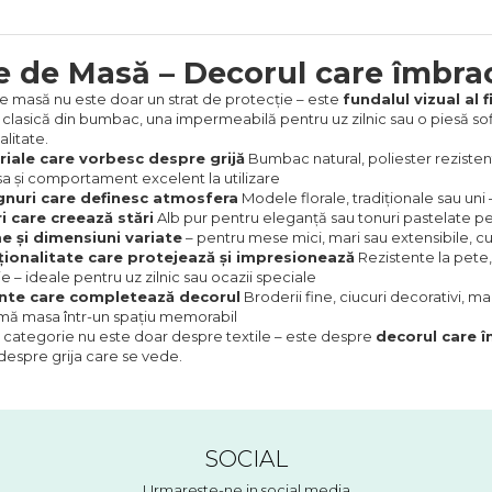
e de Masă – Decorul care îmbr
e masă nu este doar un strat de protecție – este
fundalul vizual al f
 clasică din bumbac, una impermeabilă pentru uz zilnic sau o piesă sof
alitate.
iale care vorbesc despre grijă
Bumbac natural, poliester rezisten
sa și comportament excelent la utilizare
gnuri care definesc atmosfera
Modele florale, tradiționale sau uni 
i care creează stări
Alb pur pentru eleganță sau tonuri pastelate p
e și dimensiuni variate
– pentru mese mici, mari sau extensibile, c
ionalitate care protejează și impresionează
Rezistente la pete,
e – ideale pentru uz zilnic sau ocazii speciale
nte care completează decorul
Broderii fine, ciucuri decorativi, mar
rmă masa într-un spațiu memorabil
 categorie nu este doar despre textile – este despre
decorul care 
despre grija care se vede.
SOCIAL
Urmareste-ne in social media