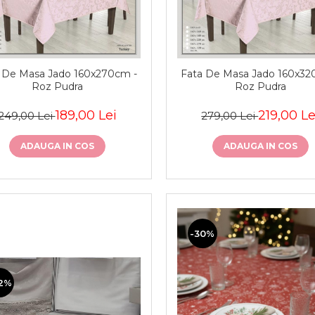
 De Masa Jado 160x270cm -
Fata De Masa Jado 160x32
Roz Pudra
Roz Pudra
189,00 Lei
219,00 Le
249,00 Lei
279,00 Lei
ADAUGA IN COS
ADAUGA IN COS
-30%
2%