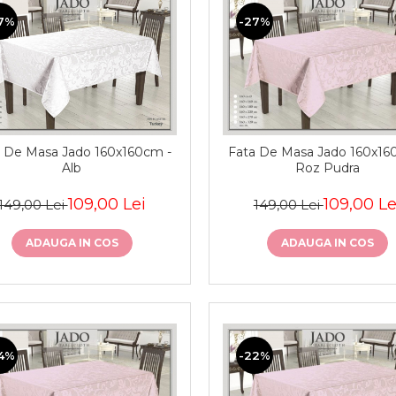
7%
-27%
 De Masa Jado 160x160cm -
Fata De Masa Jado 160x16
Alb
Roz Pudra
109,00 Lei
109,00 Le
149,00 Lei
149,00 Lei
ADAUGA IN COS
ADAUGA IN COS
4%
-22%