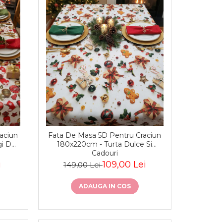
aciun
Fata De Masa 5D Pentru Craciun
gi De
180x220cm - Turta Dulce Si
Cadouri
i
109,00 Lei
149,00 Lei
ADAUGA IN COS