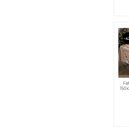
-4
Fa
150x