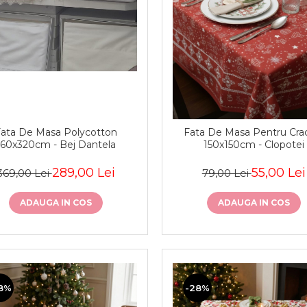
ata De Masa Polycotton
Fata De Masa Pentru Cra
160x320cm - Bej Dantela
150x150cm - Clopotei
289,00 Lei
55,00 Lei
369,00 Lei
79,00 Lei
ADAUGA IN COS
ADAUGA IN COS
8%
-28%