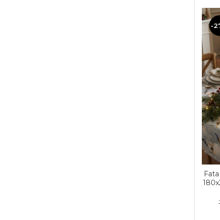
-2
Fata
180x