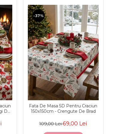
-37%
aciun
Fata De Masa 5D Pentru Craciun
gi De
150x150cm - Crengute De Brad
i
69,00 Lei
109,00 Lei