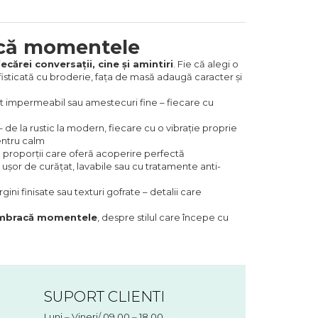
acă momentele
iecărei conversații, cine și amintiri
. Fie că alegi o
isticată cu broderie, fața de masă adaugă caracter și
t impermeabil sau amestecuri fine – fiecare cu
– de la rustic la modern, fiecare cu o vibrație proprie
entru calm
u proporții care oferă acoperire perfectă
 ușor de curățat, lavabile sau cu tratamente anti-
gini finisate sau texturi gofrate – detalii care
îmbracă momentele
, despre stilul care începe cu
SUPORT CLIENTI
Luni – Vineri/ 09.00 – 18.00