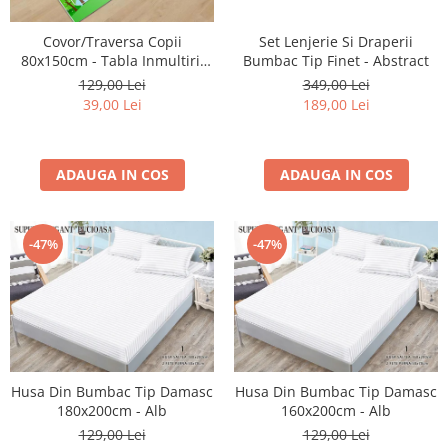
Cearceaf cu elastic 4 piese
Huse De Pat Tricotate 160x200cm
Set Lenjerie Si Draperii
Covor/Traversa Copii
Cearceaf normal 6 piese
Huse De Pat Tricotate 180x200cm
Bumbac Tip Finet - Abstract
80x150cm - Tabla Inmultirii
Lenjerii Catifea
Huse Impermeabile
Colorata
349,00 Lei
129,00 Lei
Cearceaf cu elastic
Huse Impermeabile 160x200cm
189,00 Lei
39,00 Lei
Cearceaf normal
Huse Impermeabile 180x200cm
Lenjerii Pufoase Fluffy/ Rabbit
ADAUGA IN COS
ADAUGA IN COS
Bumbac Neted Nesatinat
Bumbac 100% Poplin Hobby
Bumbac 100%
-47%
-47%
Lenjerii Satin Premium
Lenjerii Jacquard
Lenjerii Matase
Lenjerii Creponate
Husa Din Bumbac Tip Damasc
Husa Din Bumbac Tip Damasc
Lenjerii pentru PASTE
180x200cm - Alb
160x200cm - Alb
Set Lenjerie + Draperii Pat Dublu
129,00 Lei
129,00 Lei