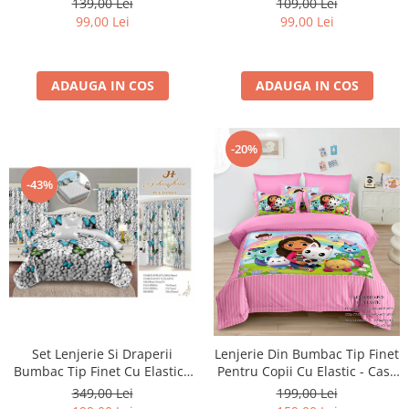
139,00 Lei
109,00 Lei
99,00 Lei
99,00 Lei
ADAUGA IN COS
ADAUGA IN COS
-20%
-43%
Set Lenjerie Si Draperii
Lenjerie Din Bumbac Tip Finet
Bumbac Tip Finet Cu Elastic -
Pentru Copii Cu Elastic - Casa
Pietre Si Fluturi
De Papusi A Lui Gabby -
349,00 Lei
199,00 Lei
Gabby's Dollhouse