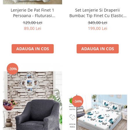
Lenjerie De Pat Finet 1
Set Lenjerie Si Draperii
Persoana - Fluturasi
Bumbac Tip Finet Cu Elastic -
Multicolori
Pene Si Pasarele
129,00 Lei
349,00 Lei
89,00 Lei
199,00 Lei
ADAUGA IN COS
ADAUGA IN COS
-39%
-34%