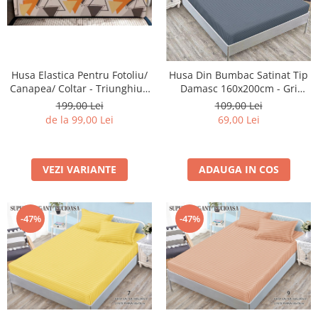
Husa Elastica Pentru Fotoliu/
Husa Din Bumbac Satinat Tip
Canapea/ Coltar - Triunghiuri
Damasc 160x200cm - Gri
Colorate
Cenusiu
199,00 Lei
109,00 Lei
de la 99,00 Lei
69,00 Lei
VEZI VARIANTE
ADAUGA IN COS
-47%
-47%