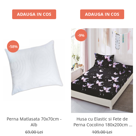
ADAUGA IN COS
ADAUGA IN COS
-9%
-58%
Perna Matlasata 70x70cm -
Husa cu Elastic si Fete de
Alb
Perna Cocolino 180x200cm -
Fluturi Roz
69,00 Lei
109,00 Lei