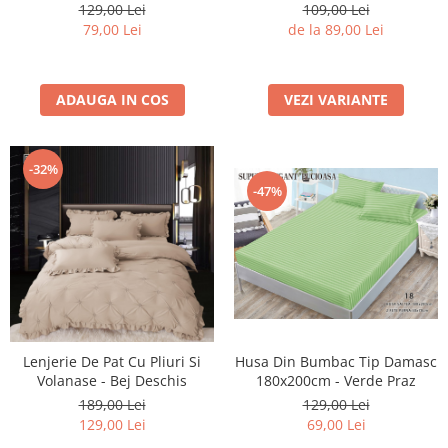
Bej Cacao Cu Lapte
129,00 Lei
109,00 Lei
79,00 Lei
de la 89,00 Lei
ADAUGA IN COS
VEZI VARIANTE
-32%
-47%
Lenjerie De Pat Cu Pliuri Si
Husa Din Bumbac Tip Damasc
Volanase - Bej Deschis
180x200cm - Verde Praz
189,00 Lei
129,00 Lei
129,00 Lei
69,00 Lei