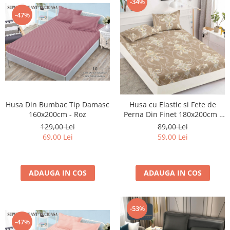
-34%
-47%
Husa Din Bumbac Tip Damasc
Husa cu Elastic si Fete de
160x200cm - Roz
Perna Din Finet 180x200cm -
Bej Royal
129,00 Lei
89,00 Lei
69,00 Lei
59,00 Lei
ADAUGA IN COS
ADAUGA IN COS
-53%
-47%