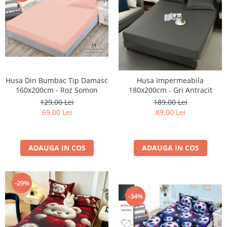
Husa Din Bumbac Tip Damasc
Husa Impermeabila
160x200cm - Roz Somon
180x200cm - Gri Antracit
129,00 Lei
189,00 Lei
69,00 Lei
89,00 Lei
ADAUGA IN COS
ADAUGA IN COS
-29%
-34%