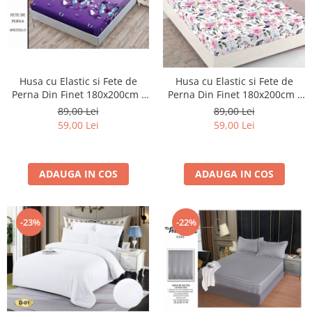
Husa cu Elastic si Fete de
Husa cu Elastic si Fete de
Perna Din Finet 180x200cm -
Perna Din Finet 180x200cm -
Mov Cu Fluturi
Many Flowers
89,00 Lei
89,00 Lei
59,00 Lei
59,00 Lei
ADAUGA IN COS
ADAUGA IN COS
-22%
-23%