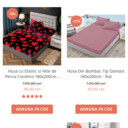
-9%
-47%
Husa Din Bumbac Tip Damasc
Husa cu Elastic si Fete de
180x200cm - Roz
Perna Cocolino 180x200cm -
Hearts - Negru Cu Inimioare
129,00 Lei
109,00 Lei
Rosii
69,00 Lei
99,00 Lei
ADAUGA IN COS
ADAUGA IN COS