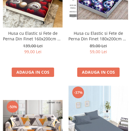
Husa cu Elastic si Fete de
Husa cu Elastic si Fete de
Perna Din Finet 180x200cm 5D
Perna Din Finet 160x200cm 5D
- Mingi De Fotbal In Galaxie
- Ursuletul Indragostit
89,00 Lei
139,00 Lei
59,00 Lei
99,00 Lei
ADAUGA IN COS
ADAUGA IN COS
-37%
-50%