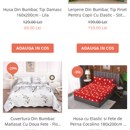
Husa Din Bumbac Tip Damasc
Lenjerie Din Bumbac Tip Finet
160x200cm - Lila
Pentru Copii Cu Elastic - Stitch
Si Angel Pe Camp De Flori
129,00 Lei
199,00 Lei
69,00 Lei
159,00 Lei
ADAUGA IN COS
ADAUGA IN COS
-29%
-9%
Cuvertura Din Bumbac
Husa cu Elastic si Fete de
Matlasat Cu Doua Fete - Flori
Perna Cocolino 180x200cm -
Albe De Mar
Little Hearts