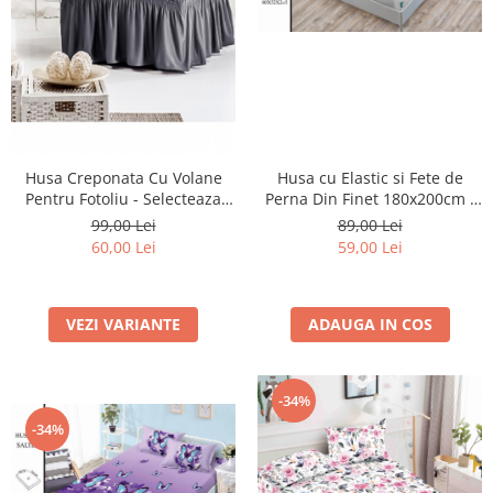
Husa cu Elastic si Fete de
Husa Creponata Cu Volane
Perna Din Finet 180x200cm -
Pentru Fotoliu - Selecteaza
Alba Cu Fluturasi
Culoarea Dorita
89,00 Lei
99,00 Lei
59,00 Lei
60,00 Lei
ADAUGA IN COS
VEZI VARIANTE
-34%
-34%