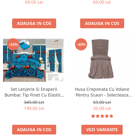
69,00 Lei
69,00 Lei
ADAUGA IN COS
ADAUGA IN COS
-43%
-49%
Husa Creponata Cu Volane
Set Lenjerie Si Draperii
Pentru Scaun - Selecteaza
Bumbac Tip Finet Cu Elastic -
Culoarea Dorita
Dansul Fluturilor
69,00 Lei
349,00 Lei
35,00 Lei
199,00 Lei
VEZI VARIANTE
ADAUGA IN COS