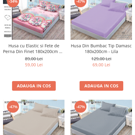
-34%
-47%
Husa cu Elastic si Fete de
Husa Din Bumbac Tip Damasc
Perna Din Finet 180x200cm 5D
180x200cm - Lila
- Roz Cu Unicorni Pe Norisori
89,00 Lei
129,00 Lei
59,00 Lei
69,00 Lei
ADAUGA IN COS
ADAUGA IN COS
-47%
-47%