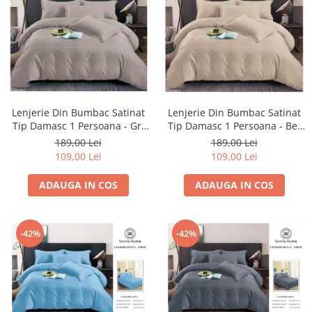
Lenjerie Din Bumbac Satinat
Lenjerie Din Bumbac Satinat
Tip Damasc 1 Persoana - Gri
Tip Damasc 1 Persoana - Bej
Mov
Cacao Cu Lapte
189,00 Lei
189,00 Lei
109,00 Lei
109,00 Lei
ADAUGA IN COS
ADAUGA IN COS
-42%
-42%