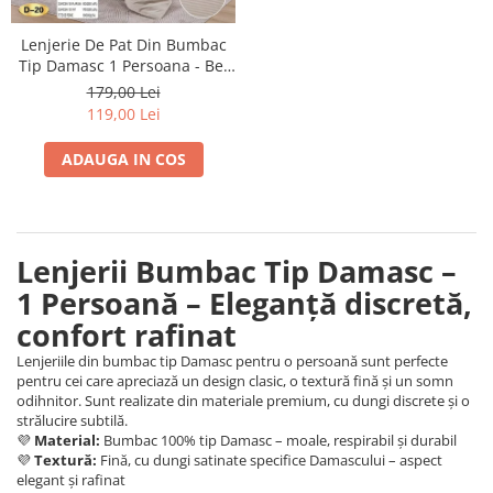
Lenjerie De Pat Din Bumbac
Tip Damasc 1 Persoana - Bej
Elegant
179,00 Lei
119,00 Lei
ADAUGA IN COS
Lenjerii Bumbac Tip Damasc –
1 Persoană – Eleganță discretă,
confort rafinat
Lenjeriile din bumbac tip Damasc pentru o persoană sunt perfecte
pentru cei care apreciază un design clasic, o textură fină și un somn
odihnitor. Sunt realizate din materiale premium, cu dungi discrete și o
strălucire subtilă.
💜
Material:
Bumbac 100% tip Damasc – moale, respirabil și durabil
💜
Textură:
Fină, cu dungi satinate specifice Damascului – aspect
elegant și rafinat