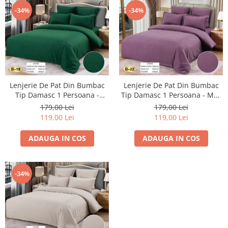
-34%
-34%
Lenjerie De Pat Din Bumbac
Lenjerie De Pat Din Bumbac
Tip Damasc 1 Persoana -
Tip Damasc 1 Persoana - Mov
Verde
Pal
179,00 Lei
179,00 Lei
119,00 Lei
119,00 Lei
ADAUGA IN COS
ADAUGA IN COS
-34%