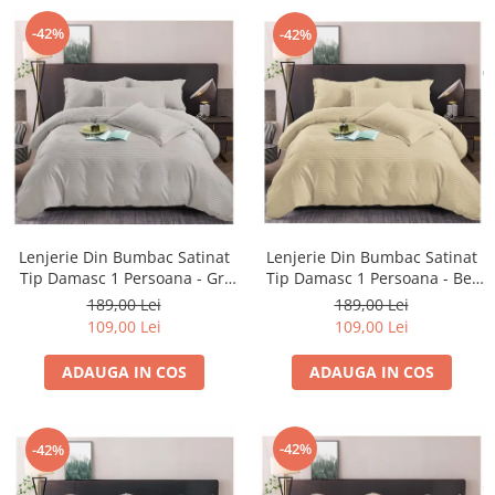
-42%
-42%
Lenjerie Din Bumbac Satinat
Lenjerie Din Bumbac Satinat
Tip Damasc 1 Persoana - Bej
Tip Damasc 1 Persoana - Gri
Deschis
Deschis
189,00 Lei
189,00 Lei
109,00 Lei
109,00 Lei
ADAUGA IN COS
ADAUGA IN COS
-42%
-42%