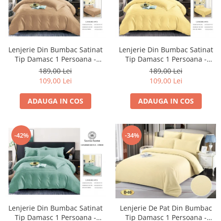
Lenjerie Din Bumbac Satinat
Lenjerie Din Bumbac Satinat
Tip Damasc 1 Persoana -
Tip Damasc 1 Persoana -
Caramiziu Deschis
Galben
189,00 Lei
189,00 Lei
109,00 Lei
109,00 Lei
ADAUGA IN COS
ADAUGA IN COS
-42%
-34%
Lenjerie Din Bumbac Satinat
Lenjerie De Pat Din Bumbac
Tip Damasc 1 Persoana -
Tip Damasc 1 Persoana -