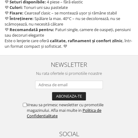
💜
Seturi disponibile:
4 piese – fără elastic
💜
Culori:
Tonuri uni sau pastelate
💜
Fixare:
Cearceaf clasic – se montează ușor și rămâne stabil
💜
Întreținere:
Spălare la max. 40°C – nu se decolorează, nu se
scămoșează, nu necesită călcare
💜
Recomandată pentru:
Paturi single, camere de oaspeți, pensiuni
sau decoruri elegante
Este o lenjerie care oferă
calitate, rafinament și confort zilnic
, într-
un format compact și sofisticat. 💜
NEWSLETTER
Nu rata ofertele si promotiile noastre
Vreau sa primesc newsletter cu promotiile
magazinului. Afla mai multe in
Politica de
Confidentialitate
SOCIAL