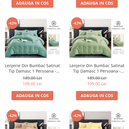
ADAUGA IN COS
ADAUGA IN COS
-42%
-42%
Lenjerie Din Bumbac Satinat
Lenjerie Din Bumbac Satinat
Tip Damasc 1 Persoana -
Tip Damasc 1 Persoana -
Turcoaz Pal
Verde Pal
189,00 Lei
189,00 Lei
109,00 Lei
109,00 Lei
ADAUGA IN COS
ADAUGA IN COS
-42%
-42%