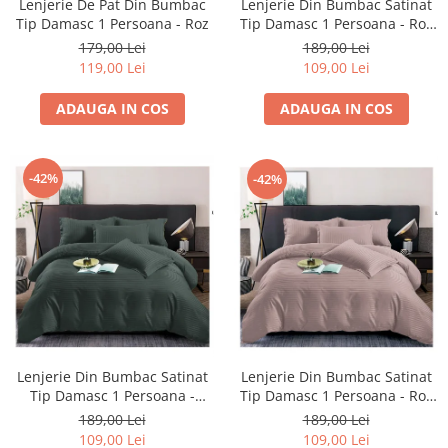
Lenjerie De Pat Din Bumbac
Lenjerie Din Bumbac Satinat
Tip Damasc 1 Persoana - Roz
Tip Damasc 1 Persoana - Roz
Caisa
179,00 Lei
189,00 Lei
119,00 Lei
109,00 Lei
ADAUGA IN COS
ADAUGA IN COS
-42%
-42%
Lenjerie Din Bumbac Satinat
Lenjerie Din Bumbac Satinat
Tip Damasc 1 Persoana -
Tip Damasc 1 Persoana - Roz
Verde Petrol
Minereaux
189,00 Lei
189,00 Lei
109,00 Lei
109,00 Lei