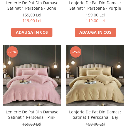
Lenjerie De Pat Din Damasc
Lenjerie De Pat Din Damasc
Cearceaf cu elastic 4 piese
Huse De Pat Tricotate 160x200cm
Satinat 1 Persoana - Bone
Satinat 1 Persoana - Purple
Cearceaf normal 6 piese
Huse De Pat Tricotate 180x200cm
159,00 Lei
159,00 Lei
Lenjerii Catifea
Huse Impermeabile
119,00 Lei
119,00 Lei
Cearceaf cu elastic
Huse Impermeabile 160x200cm
ADAUGA IN COS
ADAUGA IN COS
Cearceaf normal
Huse Impermeabile 180x200cm
Lenjerii Pufoase Fluffy/ Rabbit
Bumbac Neted Nesatinat
-25%
-25%
Bumbac 100% Poplin Hobby
Bumbac 100%
Lenjerii Satin Premium
Lenjerii Jacquard
Lenjerii Matase
Lenjerii Creponate
Lenjerie De Pat Din Damasc
Lenjerie De Pat Din Damasc
Lenjerii pentru PASTE
Satinat 1 Persoana - Pink
Satinat 1 Persoana - Bej
Set Lenjerie + Draperii Pat Dublu
159,00 Lei
159,00 Lei