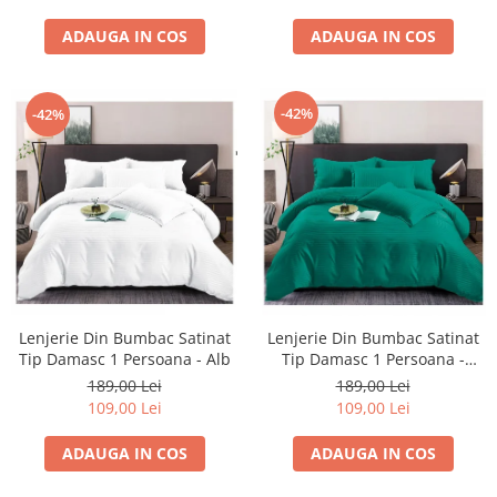
ADAUGA IN COS
ADAUGA IN COS
-42%
-42%
Lenjerie Din Bumbac Satinat
Lenjerie Din Bumbac Satinat
Tip Damasc 1 Persoana - Alb
Tip Damasc 1 Persoana -
Verde Pin
189,00 Lei
189,00 Lei
109,00 Lei
109,00 Lei
ADAUGA IN COS
ADAUGA IN COS