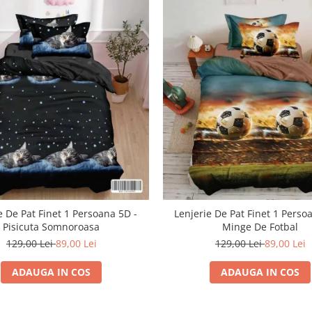
e De Pat Finet 1 Persoana 5D -
Lenjerie De Pat Finet 1 Perso
Pisicuta Somnoroasa
Minge De Fotbal
129,00 Lei
89,00 Lei
129,00 Lei
89,00 Lei
ADAUGA IN COS
ADAUGA IN COS