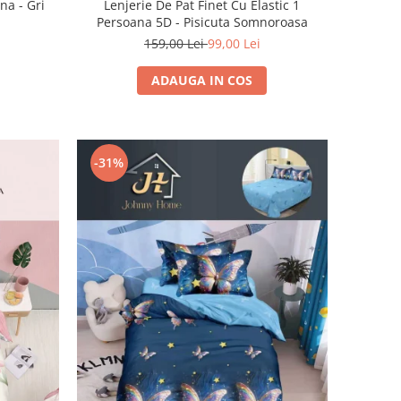
na - Gri
Lenjerie De Pat Finet Cu Elastic 1
Persoana 5D - Pisicuta Somnoroasa
159,00 Lei
99,00 Lei
ADAUGA IN COS
-31%