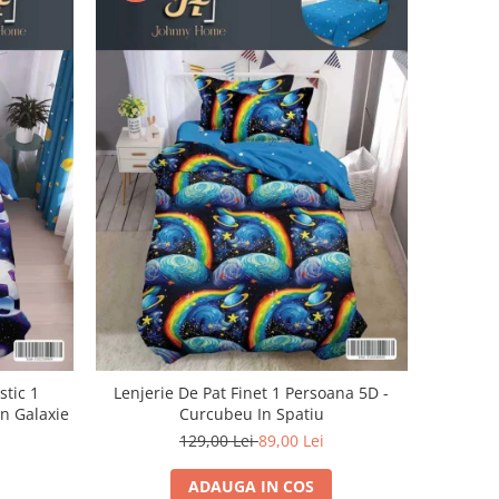
stic 1
Lenjerie De Pat Finet 1 Persoana 5D -
In Galaxie
Curcubeu In Spatiu
129,00 Lei
89,00 Lei
ADAUGA IN COS