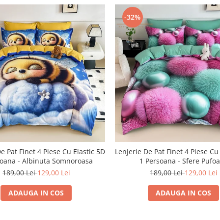
-32%
e Pat Finet 4 Piese Cu Elastic 5D
Lenjerie De Pat Finet 4 Piese Cu
soana - Albinuta Somnoroasa
1 Persoana - Sfere Pufo
189,00 Lei
129,00 Lei
189,00 Lei
129,00 Lei
ADAUGA IN COS
ADAUGA IN COS