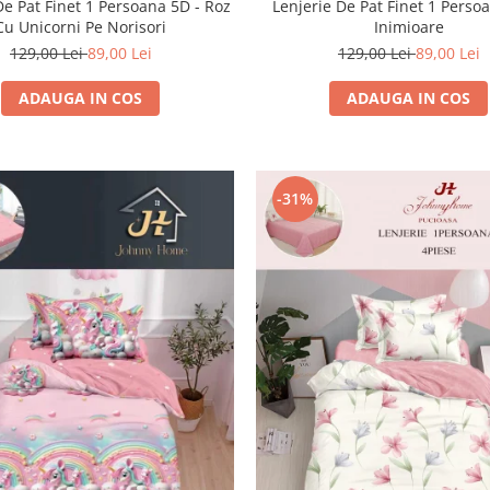
De Pat Finet 1 Persoana 5D - Roz
Lenjerie De Pat Finet 1 Persoa
Cu Unicorni Pe Norisori
Inimioare
129,00 Lei
89,00 Lei
129,00 Lei
89,00 Lei
ADAUGA IN COS
ADAUGA IN COS
-31%