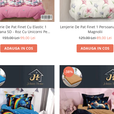
rie De Pat Finet Cu Elastic 1
Lenjerie De Pat Finet 1 Persoan
ana 5D - Roz Cu Unicorni Pe
Magnolii
Norisori
159,00 Lei
99,00 Lei
129,00 Lei
89,00 Lei
ADAUGA IN COS
ADAUGA IN COS
-38%