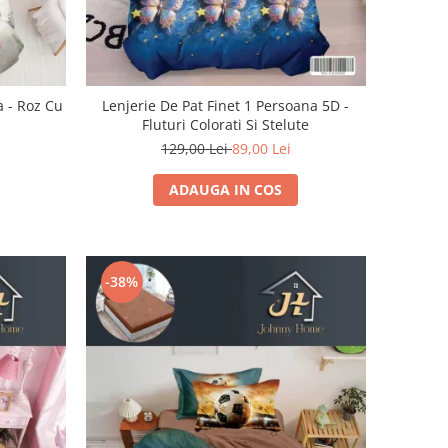
a - Roz Cu
Lenjerie De Pat Finet 1 Persoana 5D -
Fluturi Colorati Si Stelute
129,00 Lei
89,00 Lei
ADAUGA IN COS
-38%