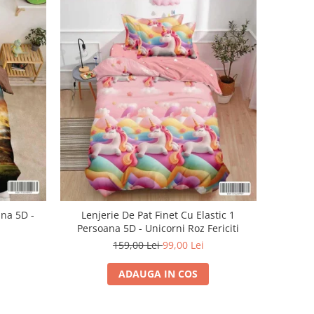
ana 5D -
Lenjerie De Pat Finet Cu Elastic 1
Persoana 5D - Unicorni Roz Fericiti
159,00 Lei
99,00 Lei
ADAUGA IN COS