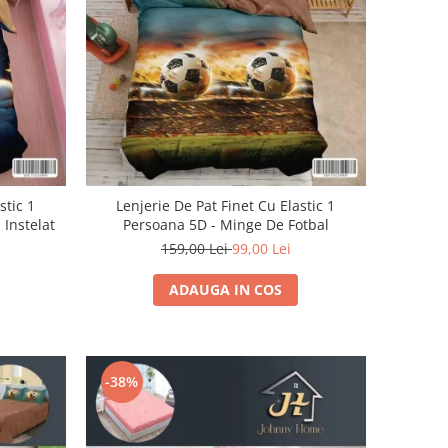
stic 1
Lenjerie De Pat Finet Cu Elastic 1
 Instelat
Persoana 5D - Minge De Fotbal
159,00 Lei
99,00 Lei
ADAUGA IN COS
-38%