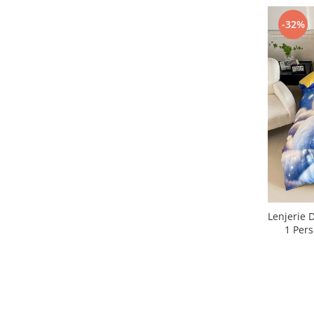
-32%
Lenjerie D
1 Per