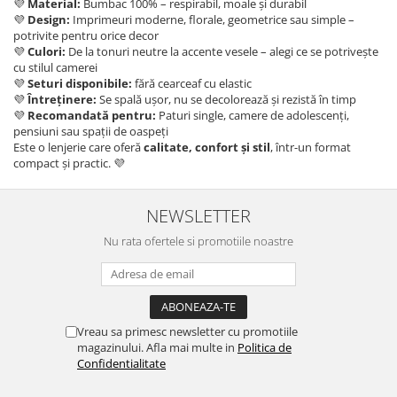
💜
Material:
Bumbac 100% – respirabil, moale și durabil
💜
Design:
Imprimeuri moderne, florale, geometrice sau simple –
potrivite pentru orice decor
💜
Culori:
De la tonuri neutre la accente vesele – alegi ce se potrivește
cu stilul camerei
💜
Seturi disponibile:
fără cearceaf cu elastic
💜
Întreținere:
Se spală ușor, nu se decolorează și rezistă în timp
💜
Recomandată pentru:
Paturi single, camere de adolescenți,
pensiuni sau spații de oaspeți
Este o lenjerie care oferă
calitate, confort și stil
, într-un format
compact și practic. 💜
NEWSLETTER
Nu rata ofertele si promotiile noastre
Vreau sa primesc newsletter cu promotiile
magazinului. Afla mai multe in
Politica de
Confidentialitate