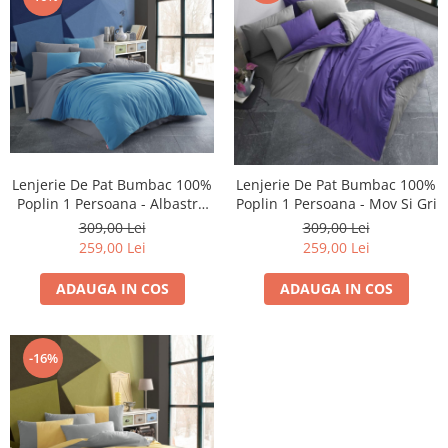
Lenjerie De Pat Bumbac 100%
Lenjerie De Pat Bumbac 100%
Poplin 1 Persoana - Albastru
Poplin 1 Persoana - Mov Si Gri
Si Gri
309,00 Lei
309,00 Lei
259,00 Lei
259,00 Lei
ADAUGA IN COS
ADAUGA IN COS
-16%