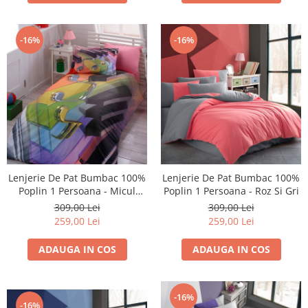
-16%
-16%
Lenjerie De Pat Bumbac 100%
Lenjerie De Pat Bumbac 100%
Poplin 1 Persoana - Micul
Poplin 1 Persoana - Roz Si Gri
Pianist
309,00 Lei
309,00 Lei
259,00 Lei
259,00 Lei
ADAUGA IN COS
ADAUGA IN COS
-16%
-16%