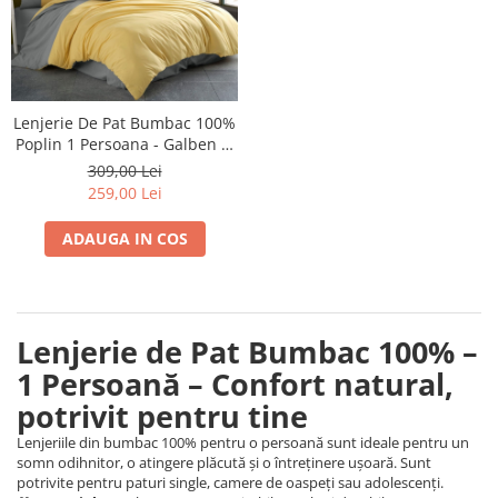
Lenjerie De Pat Bumbac 100%
Poplin 1 Persoana - Galben Si
Gri
309,00 Lei
259,00 Lei
ADAUGA IN COS
Lenjerie de Pat Bumbac 100% –
1 Persoană – Confort natural,
potrivit pentru tine
Lenjeriile din bumbac 100% pentru o persoană sunt ideale pentru un
somn odihnitor, o atingere plăcută și o întreținere ușoară. Sunt
potrivite pentru paturi single, camere de oaspeți sau adolescenți.