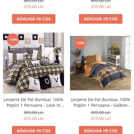
309,00 Lei
309,00 Lei
259,00 Lei
259,00 Lei
ADAUGA IN COS
ADAUGA IN COS
-16%
-16%
Lenjerie De Pat Bumbac 100%
Lenjerie De Pat Bumbac 100%
Poplin 1 Persoana - Love In
Poplin 1 Persoana - Galben
Carouri
Mustar Cu Romburi
309,00 Lei
309,00 Lei
259,00 Lei
259,00 Lei
ADAUGA IN COS
ADAUGA IN COS