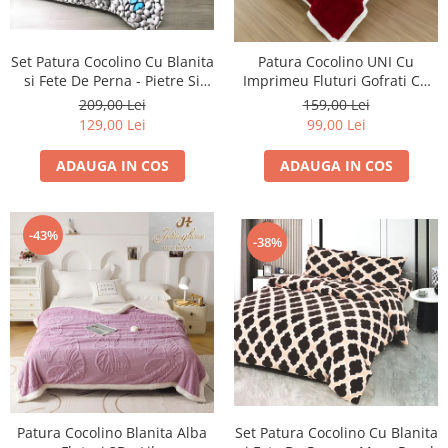
Huse De Pat Damasc
Lenjerii Bumbac 100% - 1 Persoana
Persoana
Cearceaf cu elastic
Huse De Pat Damasc - 140x200cm
Paturi Cocolino Pentru Copii
Bumbac Tip Finet 5D In Relief - 1
Cearceaf normal
Set Patura Cocolino Cu Blanita
Patura Cocolino UNI Cu
Huse De Pat Damasc - 160x200cm
Persoana
Bumbac Satinat Superior
si Fete De Perna - Pietre Si
Imprimeu Fluturi Gofrati Cu
Huse De Pat Damasc - 180x200cm
Fluturi
Blanita Si Fermoar 200x230cm
Cearceaf cu elastic 4 piese
209,00 Lei
159,00 Lei
Cearceaf cu elastic
Huse De Pat Jersey Reiat
- Bordo
129,00 Lei
99,00 Lei
Cearceaf normal 4 piese
Cearceaf normal
Cearceaf Pat + Fețe De Pernă
Set Lenjerie + Draperii 1 Persoana
Bumbac Satinat 3D
ADAUGA IN COS
ADAUGA IN COS
Huse De Pat Catifea / Topper
Cearceaf cu elastic 4 piese
Huse De Pat Catifea / Topper -
Cearceaf normal 4 piese
140x200cm
-43%
-38%
Cearceaf normal 6 piese
Huse De Pat Catifea / Topper -
Bumbac Tip Damasc
160x200cm
Huse De Pat Catifea / Topper -
Cearceaf normal 4 piese
180x200cm
Cearceaf cu elastic 4 piese
Huse Din Frotir
Cearceaf normal 6 piese
Huse De Pat Cocolino
Cearceaf cu elastic 6 piese
Lenjerii De Pat Cocolino
Huse De Pat Cocolino Tricotate
Patura Cocolino Blanita Alba
Set Patura Cocolino Cu Blanita
Cearceaf normal 4 piese
Huse De Pat Tricotate 140x200cm