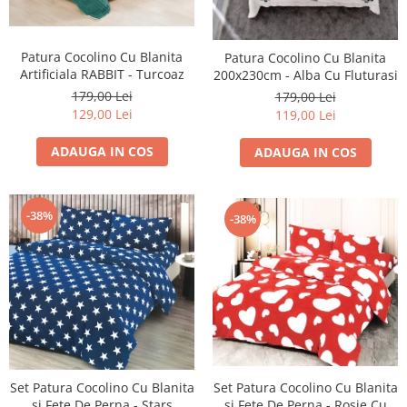
Patura Cocolino Cu Blanita
Patura Cocolino Cu Blanita
Artificiala RABBIT - Turcoaz
200x230cm - Alba Cu Fluturasi
179,00 Lei
179,00 Lei
129,00 Lei
119,00 Lei
ADAUGA IN COS
ADAUGA IN COS
-38%
-38%
Set Patura Cocolino Cu Blanita
Set Patura Cocolino Cu Blanita
si Fete De Perna - Rosie Cu
si Fete De Perna - Stars