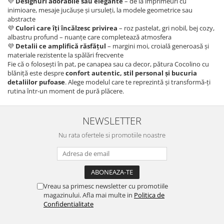
💜
Designuri adorabile sau elegante
– de la imprimeuri cu
inimioare, mesaje jucăușe și ursuleți, la modele geometrice sau
abstracte
💜
Culori care îți încălzesc privirea
– roz pastelat, gri nobil, bej cozy,
albastru profund – nuanțe care completează atmosfera
💜
Detalii ce amplifică răsfățul
– margini moi, croială generoasă și
materiale rezistente la spălări frecvente
Fie că o folosești în pat, pe canapea sau ca decor, pătura Cocolino cu
blăniță este despre
confort autentic, stil personal și bucuria
detaliilor pufoase
. Alege modelul care te reprezintă și transformă-ți
rutina într-un moment de pură plăcere.
NEWSLETTER
Nu rata ofertele si promotiile noastre
Vreau sa primesc newsletter cu promotiile
magazinului. Afla mai multe in
Politica de
Confidentialitate