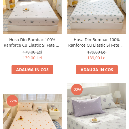
Husa Din Bumbac 100%
Husa Din Bumbac 100%
Ranforce Cu Elastic Si Fete De
Ranforce Cu Elastic Si Fete De
Perna 160x200cm - Gri Cu
Perna 160x200cm - Flori Si
179,00 Lei
179,00 Lei
Catei
Frunze
139,00 Lei
139,00 Lei
ADAUGA IN COS
ADAUGA IN COS
-22%
-22%