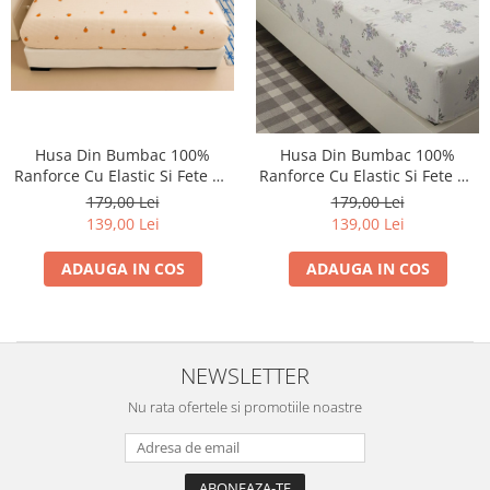
Husa Din Bumbac 100%
Husa Din Bumbac 100%
Ranforce Cu Elastic Si Fete De
Ranforce Cu Elastic Si Fete De
Perna 160x200cm - Portocale
Perna 160x200cm - Floricele Si
179,00 Lei
179,00 Lei
Si Patratele
Lila
139,00 Lei
139,00 Lei
ADAUGA IN COS
ADAUGA IN COS
NEWSLETTER
Nu rata ofertele si promotiile noastre