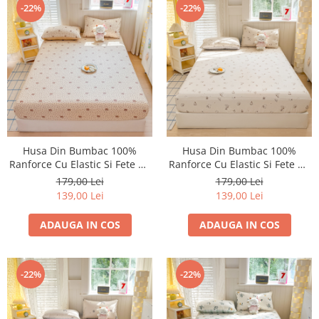
-22%
-22%
Husa Din Bumbac 100%
Husa Din Bumbac 100%
Ranforce Cu Elastic Si Fete De
Ranforce Cu Elastic Si Fete De
Perna 160x200cm - Bej Cu
Perna 160x200cm - Crem Cu
179,00 Lei
179,00 Lei
Ursuleti
Ursuleti
139,00 Lei
139,00 Lei
ADAUGA IN COS
ADAUGA IN COS
-22%
-22%