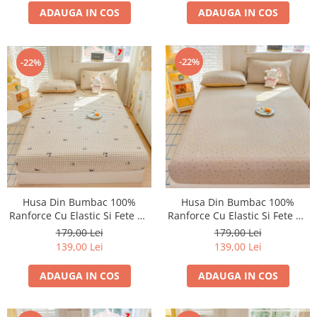
ADAUGA IN COS
ADAUGA IN COS
-22%
-22%
Husa Din Bumbac 100%
Husa Din Bumbac 100%
Ranforce Cu Elastic Si Fete De
Ranforce Cu Elastic Si Fete De
Perna 160x200cm - Ursuleti
Perna 160x200cm - Cirese Si
179,00 Lei
179,00 Lei
Panda
Patratele
139,00 Lei
139,00 Lei
ADAUGA IN COS
ADAUGA IN COS