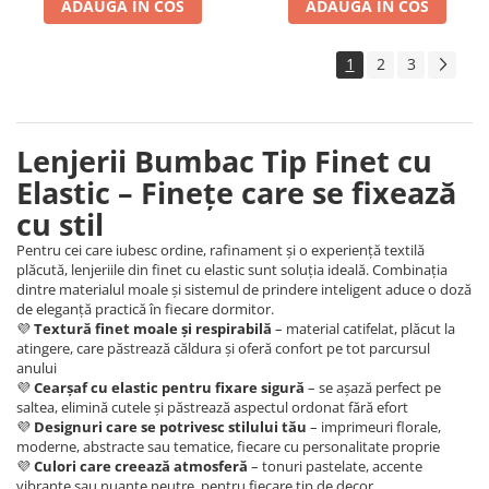
ADAUGA IN COS
ADAUGA IN COS
1
2
3
Lenjerii Bumbac Tip Finet cu
Elastic – Finețe care se fixează
cu stil
Pentru cei care iubesc ordine, rafinament și o experiență textilă
plăcută, lenjeriile din finet cu elastic sunt soluția ideală. Combinația
dintre materialul moale și sistemul de prindere inteligent aduce o doză
de eleganță practică în fiecare dormitor.
💜
Textură finet moale și respirabilă
– material catifelat, plăcut la
atingere, care păstrează căldura și oferă confort pe tot parcursul
anului
💜
Cearșaf cu elastic pentru fixare sigură
– se așază perfect pe
saltea, elimină cutele și păstrează aspectul ordonat fără efort
💜
Designuri care se potrivesc stilului tău
– imprimeuri florale,
moderne, abstracte sau tematice, fiecare cu personalitate proprie
💜
Culori care creează atmosferă
– tonuri pastelate, accente
vibrante sau nuanțe neutre, pentru fiecare tip de decor