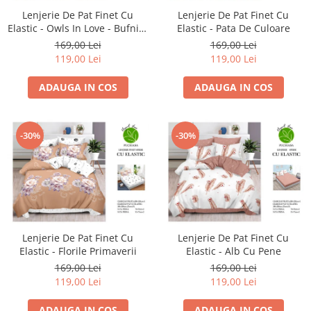
Lenjerie De Pat Finet Cu
Lenjerie De Pat Finet Cu
Elastic - Owls In Love - Bufnite
Elastic - Pata De Culoare
Indragostite
169,00 Lei
169,00 Lei
119,00 Lei
119,00 Lei
ADAUGA IN COS
ADAUGA IN COS
-30%
-30%
Lenjerie De Pat Finet Cu
Lenjerie De Pat Finet Cu
Elastic - Florile Primaverii
Elastic - Alb Cu Pene
169,00 Lei
169,00 Lei
119,00 Lei
119,00 Lei
ADAUGA IN COS
ADAUGA IN COS