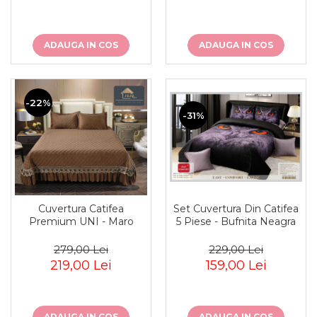
ADAUGA IN COS
ADAUGA IN COS
-22%
-31%
Cuvertura Catifea
Set Cuvertura Din Catifea
Premium UNI - Maro
5 Piese - Bufnita Neagra
279,00 Lei
229,00 Lei
219,00 Lei
159,00 Lei
ADAUGA IN COS
ADAUGA IN COS