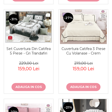
-27%
-31%
Set Cuvertura Din Catifea
Cuvertura Catifea 3 Piese
5 Piese - Gri Trandafiri
Cu Volanase - Crem
229,00 Lei
219,00 Lei
159,00 Lei
159,00 Lei
ADAUGA IN COS
ADAUGA IN COS
-21%
-27%