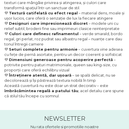
texturi care mângâie privirea și atingerea, și culori care
transformă spațiul într-un sanctuar de stil.
💜
Textură catifelată cu efect regal
– material dens, moale și
ușor lucios, care oferă o senzație de lux la fiecare atingere
💜
Designuri care impresionează discret
– modele uni cu
relief subtil, broderii fine sau imprimeuri clasice reinterpretate
💜
Culori care definesc rafinamentul
– verde smarald, bordo
regal, gri perlat, roz pudrat sau albastru regal – nuanțe care dau
tonul întregii camere
💜
Seturi complete pentru armonie
– cuvertura vine adesea
cu fețe de pernă asortate, pentru un decor coerent și sofisticat
💜
Dimensiuni generoase pentru acoperire perfectă
–
potrivite pentru paturi matrimoniale, queen sau king-size, cu
proporții care oferă echilibru vizual
💜
Întreținere atentă, dar ușoară
– se spală delicat, nu se
decolorează și își păstrează textura nobilă în timp
Această cuvertură nu este doar un strat decorativ – este
îmbrăcămintea regală a patului tău
, acel detaliu care spune
că stilul tău începe cu somnul.
NEWSLETTER
Nu rata ofertele si promotiile noastre