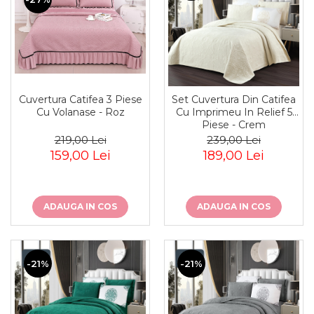
Cuvertura Catifea 3 Piese
Set Cuvertura Din Catifea
Cu Volanase - Roz
Cu Imprimeu In Relief 5
Piese - Crem
219,00 Lei
239,00 Lei
159,00 Lei
189,00 Lei
ADAUGA IN COS
ADAUGA IN COS
-21%
-21%