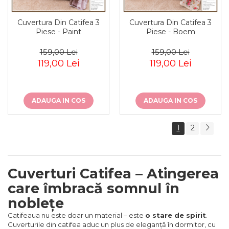
Cuvertura Din Catifea 3
Cuvertura Din Catifea 3
Piese - Paint
Piese - Boem
159,00 Lei
159,00 Lei
119,00 Lei
119,00 Lei
ADAUGA IN COS
ADAUGA IN COS
1
2
Cuverturi Catifea – Atingerea
care îmbracă somnul în
noblețe
Catifeaua nu este doar un material – este
o stare de spirit
.
Cuverturile din catifea aduc un plus de eleganță în dormitor, cu