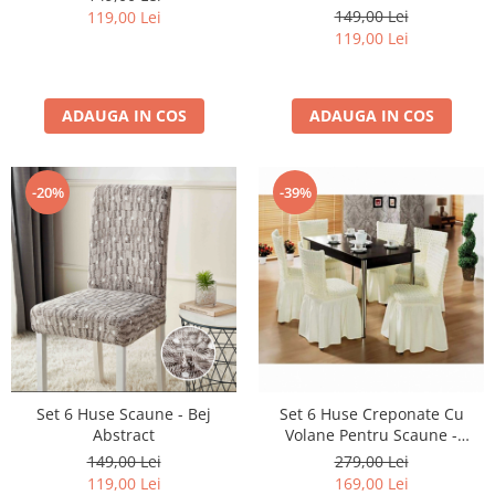
149,00 Lei
119,00 Lei
119,00 Lei
ADAUGA IN COS
ADAUGA IN COS
-20%
-39%
Set 6 Huse Scaune - Bej
Set 6 Huse Creponate Cu
Abstract
Volane Pentru Scaune -
Selecteaza Culoarea Dorita
149,00 Lei
279,00 Lei
119,00 Lei
169,00 Lei