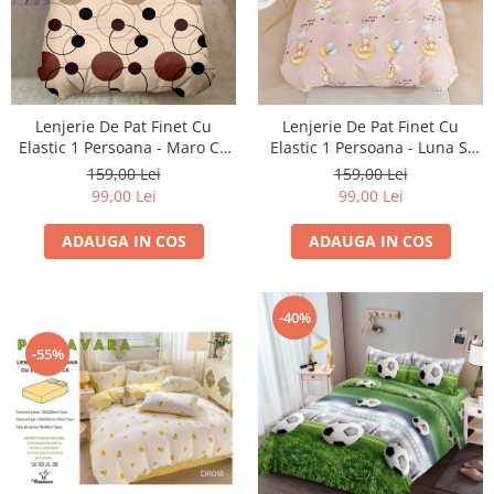
Lenjerie De Pat Finet Cu
Lenjerie De Pat Finet Cu
Elastic 1 Persoana - Maro Cu
Elastic 1 Persoana - Luna Si
Cercuri
Ursuletul
159,00 Lei
159,00 Lei
99,00 Lei
99,00 Lei
ADAUGA IN COS
ADAUGA IN COS
-40%
-55%