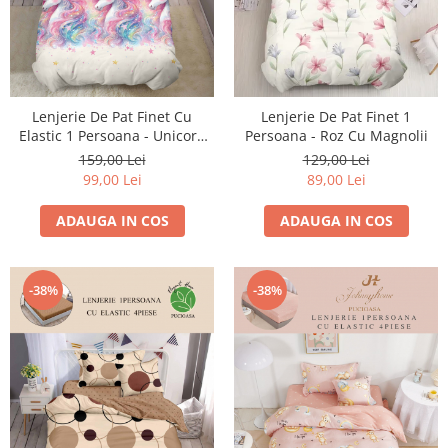
Lenjerie De Pat Finet Cu
Lenjerie De Pat Finet 1
Elastic 1 Persoana - Unicorn
Persoana - Roz Cu Magnolii
Multicolor
159,00 Lei
129,00 Lei
99,00 Lei
89,00 Lei
ADAUGA IN COS
ADAUGA IN COS
-38%
-38%