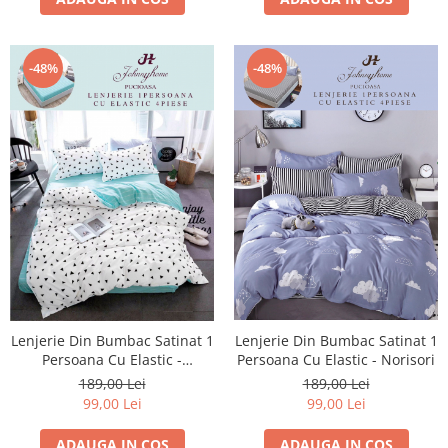
-48%
-48%
Lenjerie Din Bumbac Satinat 1
Lenjerie Din Bumbac Satinat 1
Persoana Cu Elastic - Norisori
Persoana Cu Elastic -
Triunghiuri Mici Negre
189,00 Lei
189,00 Lei
99,00 Lei
99,00 Lei
ADAUGA IN COS
ADAUGA IN COS