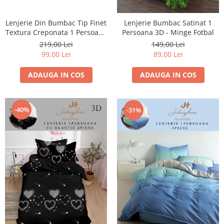
Lenjerie Din Bumbac Tip Finet
Lenjerie Bumbac Satinat 1
Textura Creponata 1 Persoana
Persoana 3D - Minge Fotbal
Cu Elastic - Ratuste
219,00 Lei
149,00 Lei
99,00 Lei
89,00 Lei
ADAUGA IN COS
ADAUGA IN COS
-40%
-31%