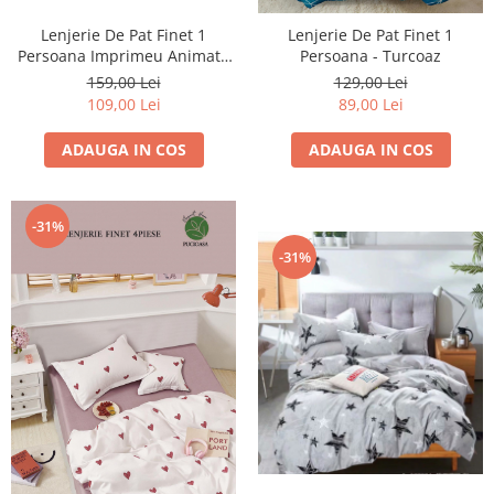
Lenjerie De Pat Finet 1
Lenjerie De Pat Finet 1
Persoana Imprimeu Animat -
Persoana - Turcoaz
Norisori Si Stelute
159,00 Lei
129,00 Lei
109,00 Lei
89,00 Lei
ADAUGA IN COS
ADAUGA IN COS
-31%
-31%