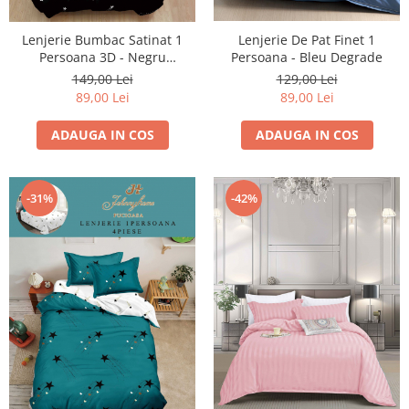
Lenjerie De Pat Finet 1
Lenjerie Bumbac Satinat 1
Persoana - Bleu Degrade
Persoana 3D - Negru
Inimioare
129,00 Lei
149,00 Lei
89,00 Lei
89,00 Lei
ADAUGA IN COS
ADAUGA IN COS
-31%
-42%