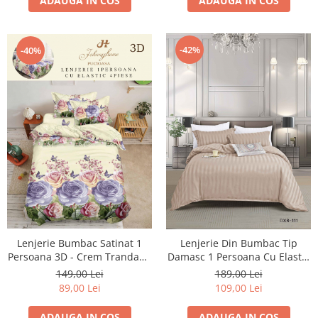
ADAUGA IN COS
ADAUGA IN COS
-42%
-40%
Lenjerie Bumbac Satinat 1
Lenjerie Din Bumbac Tip
Persoana 3D - Crem Trandafiri
Damasc 1 Persoana Cu Elastic
Lila
- Bej Capuccino
149,00 Lei
189,00 Lei
89,00 Lei
109,00 Lei
ADAUGA IN COS
ADAUGA IN COS