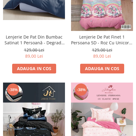
Lenjerie De Pat Din Bumbac
Lenjerie De Pat Finet 1
Satinat 1 Persoană - Degrade
Persoana 5D - Roz Cu Unicorni
Albastru
Pe Norisori
129,00 Lei
129,00 Lei
89,00 Lei
89,00 Lei
ADAUGA IN COS
ADAUGA IN COS
-38%
-38%