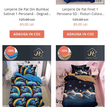
Lenjerie De Pat Din Bumbac
Lenjerie De Pat Finet 1
Satinat 1 Persoană - Degrade
Persoana 5D - Fluturi Colorati
Verde
Si Stelute
129,00 Lei
129,00 Lei
89,00 Lei
89,00 Lei
ADAUGA IN COS
ADAUGA IN COS
-38%
-38%