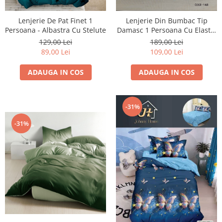
Lenjerie De Pat Finet 1
Lenjerie Din Bumbac Tip
Persoana - Albastra Cu Stelute
Damasc 1 Persoana Cu Elastic
- Roz
129,00 Lei
189,00 Lei
89,00 Lei
109,00 Lei
ADAUGA IN COS
ADAUGA IN COS
-31%
-31%