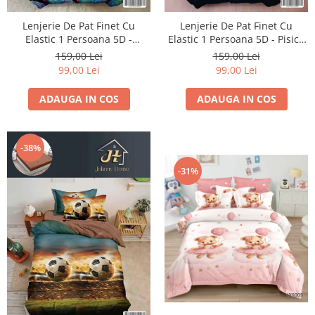
Lenjerie De Pat Finet Cu
Lenjerie De Pat Finet Cu
Elastic 1 Persoana 5D -
Elastic 1 Persoana 5D - Pisica
Curcubeu In Spatiu
Sub Cerul Instelat
159,00 Lei
159,00 Lei
99,00 Lei
99,00 Lei
ADAUGA IN COS
ADAUGA IN COS
-38%
-31%