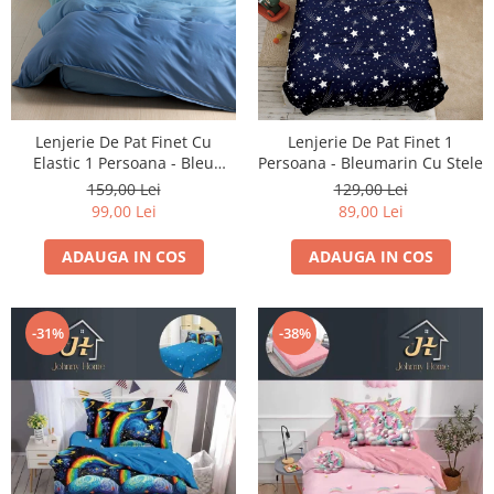
Lenjerie De Pat Finet Cu
Lenjerie De Pat Finet 1
Elastic 1 Persoana - Bleu
Persoana - Bleumarin Cu Stele
Degrade
159,00 Lei
129,00 Lei
99,00 Lei
89,00 Lei
ADAUGA IN COS
ADAUGA IN COS
-31%
-38%