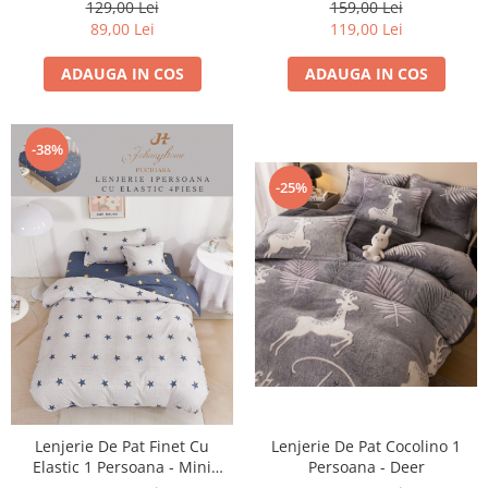
129,00 Lei
159,00 Lei
89,00 Lei
119,00 Lei
ADAUGA IN COS
ADAUGA IN COS
-38%
-25%
Lenjerie De Pat Cocolino 1
Lenjerie De Pat Finet Cu
Persoana - Deer
Elastic 1 Persoana - Mini
Stelute