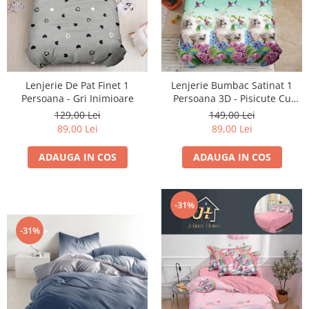
Lenjerie Bumbac Satinat 1
Lenjerie De Pat Finet 1
Persoana 3D - Pisicute Cu
Persoana - Gri Inimioare
Ochi Albastri
149,00 Lei
129,00 Lei
89,00 Lei
89,00 Lei
ADAUGA IN COS
ADAUGA IN COS
-31%
-31%