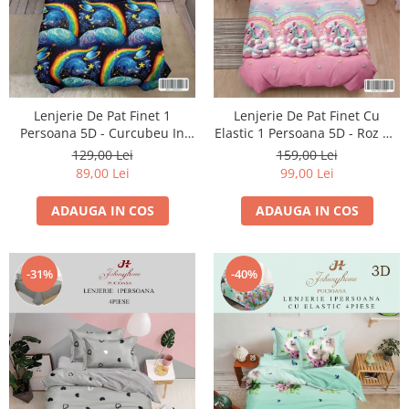
Lenjerie De Pat Finet 1
Lenjerie De Pat Finet Cu
Persoana 5D - Curcubeu In
Elastic 1 Persoana 5D - Roz Cu
Spatiu
Unicorni Pe Norisori
129,00 Lei
159,00 Lei
89,00 Lei
99,00 Lei
ADAUGA IN COS
ADAUGA IN COS
-31%
-40%