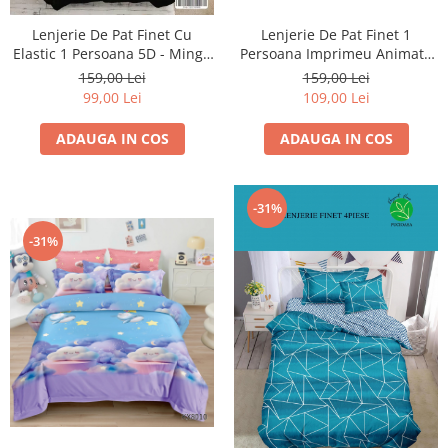
Lenjerie De Pat Finet 1
Lenjerie De Pat Finet Cu
Persoana Imprimeu Animat -
Elastic 1 Persoana 5D - Minge
Ursuletul Cu Rochita Roz
De Fotbal
159,00 Lei
159,00 Lei
109,00 Lei
99,00 Lei
ADAUGA IN COS
ADAUGA IN COS
-31%
-31%