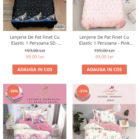
Lenjerie De Pat Finet Cu
Lenjerie De Pat Finet Cu
Elastic 1 Persoana 5D -
Elastic 1 Persoana - Pink
Pisicuta Somnoroasa
Inimioare
159,00 Lei
159,00 Lei
99,00 Lei
99,00 Lei
ADAUGA IN COS
ADAUGA IN COS
-38%
-31%