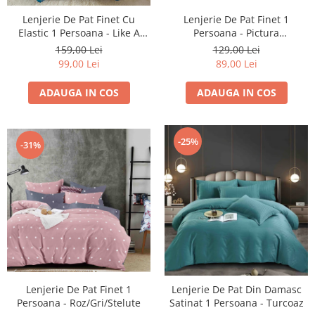
Lenjerie De Pat Finet 1
Lenjerie De Pat Finet Cu
Persoana - Pictura
Elastic 1 Persoana - Like A
Traditionala
Mirror
129,00 Lei
159,00 Lei
89,00 Lei
99,00 Lei
ADAUGA IN COS
ADAUGA IN COS
-25%
-31%
Lenjerie De Pat Finet 1
Lenjerie De Pat Din Damasc
Persoana - Roz/Gri/Stelute
Satinat 1 Persoana - Turcoaz