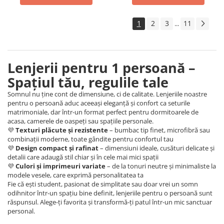
1
2
3
11
...
Lenjerii pentru 1 persoană –
Spațiul tău, regulile tale
Somnul nu ține cont de dimensiune, ci de calitate. Lenjeriile noastre
pentru o persoană aduc aceeași eleganță și confort ca seturile
matrimoniale, dar într-un format perfect pentru dormitoarele de
acasa, camerele de oaspeți sau spațiile personale.
💜
Texturi plăcute și rezistente
– bumbac tip finet, microfibră sau
combinații moderne, toate gândite pentru confortul tau
💜
Design compact și rafinat
– dimensiuni ideale, cusături delicate și
detalii care adaugă stil chiar și în cele mai mici spații
💜
Culori și imprimeuri variate
– de la tonuri neutre și minimaliste la
modele vesele, care exprimă personalitatea ta
Fie că ești student, pasionat de simplitate sau doar vrei un somn
odihnitor într-un spațiu bine definit, lenjeriile pentru o persoană sunt
răspunsul. Alege-ți favorita și transformă-ți patul într-un mic sanctuar
personal.