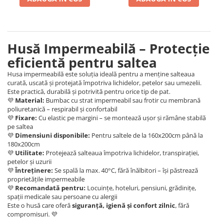
Husă Impermeabilă – Protecție
eficientă pentru saltea
Husa impermeabilă este soluția ideală pentru a menține salteaua
curată, uscată și protejată împotriva lichidelor, petelor sau umezelii.
Este practică, durabilă și potrivită pentru orice tip de pat.
💜
Material:
Bumbac cu strat impermeabil sau frotir cu membrană
poliuretanică – respirabil și confortabil
💜
Fixare:
Cu elastic pe margini – se montează ușor și rămâne stabilă
pe saltea
💜
Dimensiuni disponibile:
Pentru saltele de la 160x200cm până la
180x200cm
💜
Utilitate:
Protejează salteaua împotriva lichidelor, transpirației,
petelor și uzurii
💜
Întreținere:
Se spală la max. 40°C, fără înălbitori – își păstrează
proprietățile impermeabile
💜
Recomandată pentru:
Locuințe, hoteluri, pensiuni, grădinițe,
spații medicale sau persoane cu alergii
Este o husă care oferă
siguranță, igienă și confort zilnic
, fără
compromisuri. 💜