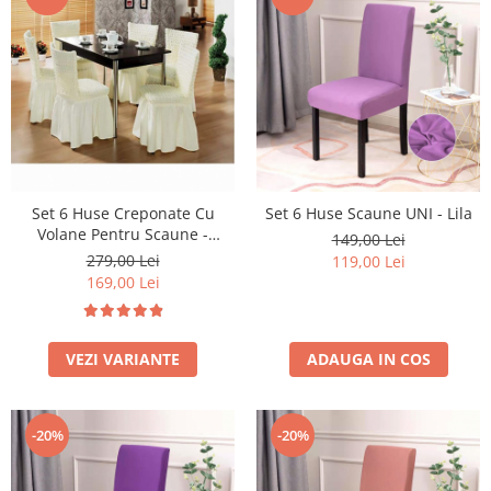
Set 6 Huse Creponate Cu
Set 6 Huse Scaune UNI - Lila
Volane Pentru Scaune -
149,00 Lei
Selecteaza Culoarea Dorita
279,00 Lei
119,00 Lei
169,00 Lei
VEZI VARIANTE
ADAUGA IN COS
-20%
-20%