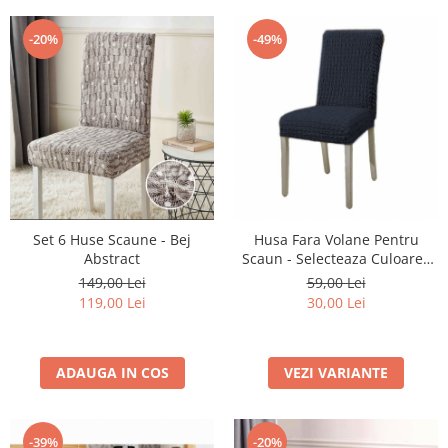
-20%
-49%
Set 6 Huse Scaune - Bej
Husa Fara Volane Pentru
Abstract
Scaun - Selecteaza Culoarea
Dorita
149,00 Lei
59,00 Lei
119,00 Lei
30,00 Lei
ADAUGA IN COS
VEZI VARIANTE
-39%
-20%