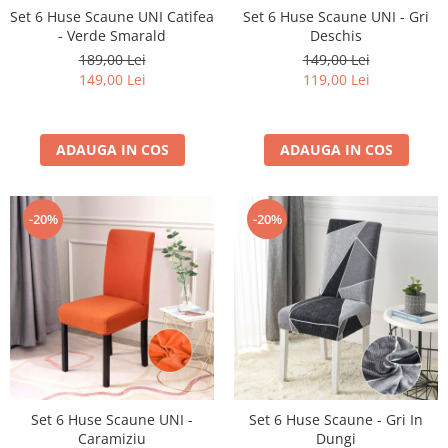
Cearceaf cu elastic 4 piese
Set 6 Huse Scaune UNI Catifea
Huse De Pat Tricotate 160x200cm
Set 6 Huse Scaune UNI - Gri
- Verde Smarald
Deschis
Cearceaf normal 6 piese
Huse De Pat Tricotate 180x200cm
189,00 Lei
149,00 Lei
Lenjerii Catifea
Huse Impermeabile
149,00 Lei
119,00 Lei
Cearceaf cu elastic
Huse Impermeabile 160x200cm
Cearceaf normal
Huse Impermeabile 180x200cm
ADAUGA IN COS
ADAUGA IN COS
Lenjerii Pufoase Fluffy/ Rabbit
Bumbac Neted Nesatinat
Bumbac 100% Poplin Hobby
-20%
-20%
Bumbac 100%
Lenjerii Satin Premium
Lenjerii Jacquard
Lenjerii Matase
Lenjerii Creponate
Lenjerii pentru PASTE
Set 6 Huse Scaune UNI -
Set 6 Huse Scaune - Gri In
Set Lenjerie + Draperii Pat Dublu
Caramiziu
Dungi