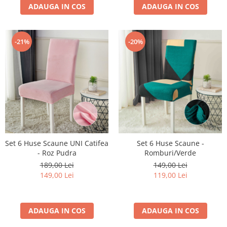
ADAUGA IN COS
ADAUGA IN COS
-21%
-20%
Set 6 Huse Scaune UNI Catifea
Set 6 Huse Scaune -
- Roz Pudra
Romburi/Verde
189,00 Lei
149,00 Lei
149,00 Lei
119,00 Lei
ADAUGA IN COS
ADAUGA IN COS