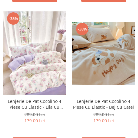
-38%
-38%
Lenjerie De Pat Cocolino 4
Lenjerie De Pat Cocolino 4
Piese Cu Elastic - Bej Cu Catei
Piese Cu Elastic - Lila Cu
Imprimeu Floral
289,00 Lei
289,00 Lei
179,00 Lei
179,00 Lei