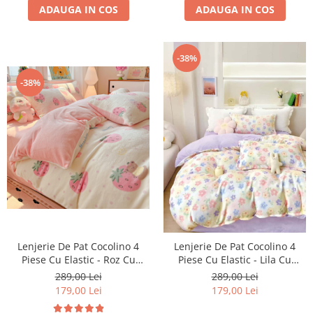
ADAUGA IN COS
ADAUGA IN COS
-38%
-38%
Lenjerie De Pat Cocolino 4
Lenjerie De Pat Cocolino 4
Piese Cu Elastic - Roz Cu
Piese Cu Elastic - Lila Cu
Capsune Uriase
Floricele Colorate
289,00 Lei
289,00 Lei
179,00 Lei
179,00 Lei