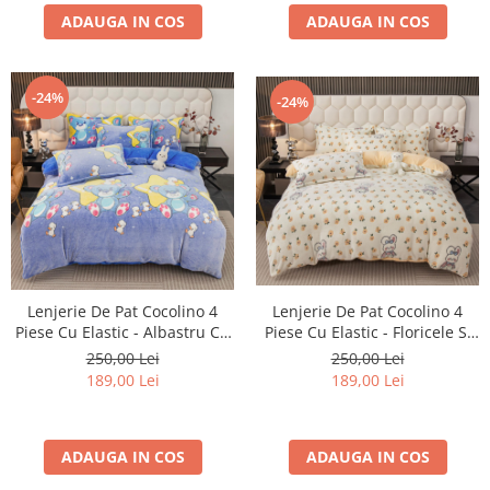
ADAUGA IN COS
ADAUGA IN COS
-24%
-24%
Lenjerie De Pat Cocolino 4
Lenjerie De Pat Cocolino 4
Piese Cu Elastic - Albastru Cu
Piese Cu Elastic - Floricele Si
Ursuleti
Iepurasi
250,00 Lei
250,00 Lei
189,00 Lei
189,00 Lei
ADAUGA IN COS
ADAUGA IN COS