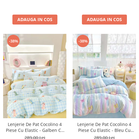
ADAUGA IN COS
ADAUGA IN COS
-38%
-38%
Lenjerie De Pat Cocolino 4
Lenjerie De Pat Cocolino 4
Piese Cu Elastic - Galben Cu
Piese Cu Elastic - Bleu Cu
Dinozauri Colorati
Dungi Si Fluturasi
289,00 Lei
289,00 Lei