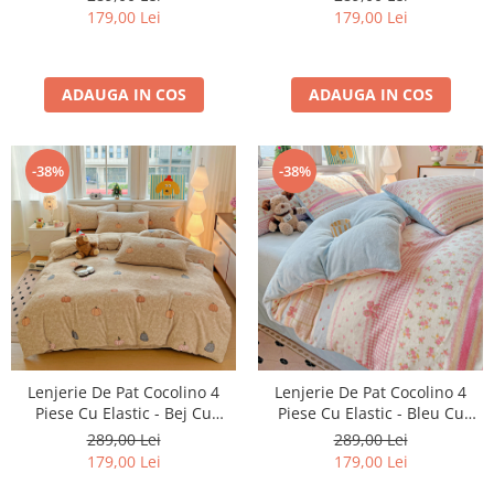
179,00 Lei
179,00 Lei
ADAUGA IN COS
ADAUGA IN COS
-38%
-38%
Lenjerie De Pat Cocolino 4
Lenjerie De Pat Cocolino 4
Piese Cu Elastic - Bej Cu
Piese Cu Elastic - Bleu Cu
Dovleci De Toamna
Dungi Si Fundite
289,00 Lei
289,00 Lei
179,00 Lei
179,00 Lei