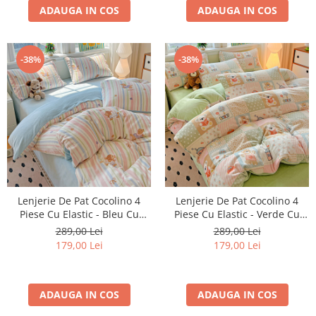
ADAUGA IN COS
ADAUGA IN COS
-38%
-38%
Lenjerie De Pat Cocolino 4
Lenjerie De Pat Cocolino 4
Piese Cu Elastic - Bleu Cu
Piese Cu Elastic - Verde Cu
Catei Si Dungi
Patratele
289,00 Lei
289,00 Lei
179,00 Lei
179,00 Lei
ADAUGA IN COS
ADAUGA IN COS