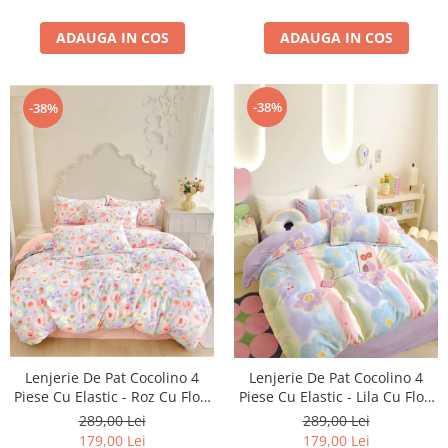
ADAUGA IN COS
ADAUGA IN COS
-38%
-38%
Lenjerie De Pat Cocolino 4
Lenjerie De Pat Cocolino 4
Piese Cu Elastic - Roz Cu Flori
Piese Cu Elastic - Lila Cu Flori
Colorate
Multicolore
289,00 Lei
289,00 Lei
179,00 Lei
179,00 Lei