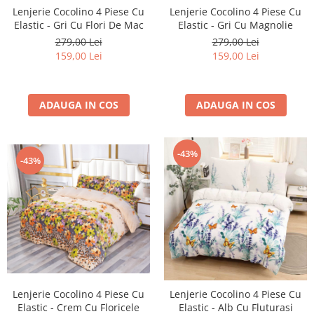
Cearceaf cu elastic 4 piese
Huse De Pat Tricotate 160x200cm
Lenjerie Cocolino 4 Piese Cu
Lenjerie Cocolino 4 Piese Cu
Elastic - Gri Cu Flori De Mac
Elastic - Gri Cu Magnolie
Cearceaf normal 6 piese
Huse De Pat Tricotate 180x200cm
279,00 Lei
279,00 Lei
Lenjerii Catifea
Huse Impermeabile
159,00 Lei
159,00 Lei
Cearceaf cu elastic
Huse Impermeabile 160x200cm
Cearceaf normal
Huse Impermeabile 180x200cm
ADAUGA IN COS
ADAUGA IN COS
Lenjerii Pufoase Fluffy/ Rabbit
Bumbac Neted Nesatinat
Bumbac 100% Poplin Hobby
-43%
-43%
Bumbac 100%
Lenjerii Satin Premium
Lenjerii Jacquard
Lenjerii Matase
Lenjerii Creponate
Lenjerii pentru PASTE
Lenjerie Cocolino 4 Piese Cu
Lenjerie Cocolino 4 Piese Cu
Set Lenjerie + Draperii Pat Dublu
Elastic - Crem Cu Floricele
Elastic - Alb Cu Fluturasi