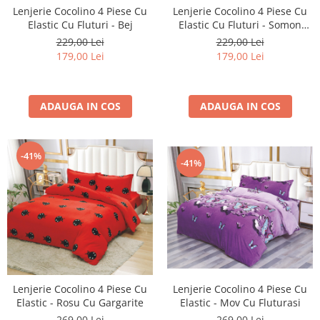
Lenjerie Cocolino 4 Piese Cu
Lenjerie Cocolino 4 Piese Cu
Elastic Cu Fluturi - Bej
Elastic Cu Fluturi - Somon
Inchis
229,00 Lei
229,00 Lei
179,00 Lei
179,00 Lei
ADAUGA IN COS
ADAUGA IN COS
-41%
-41%
Lenjerie Cocolino 4 Piese Cu
Lenjerie Cocolino 4 Piese Cu
Elastic - Mov Cu Fluturasi
Elastic - Rosu Cu Gargarite
269,00 Lei
269,00 Lei