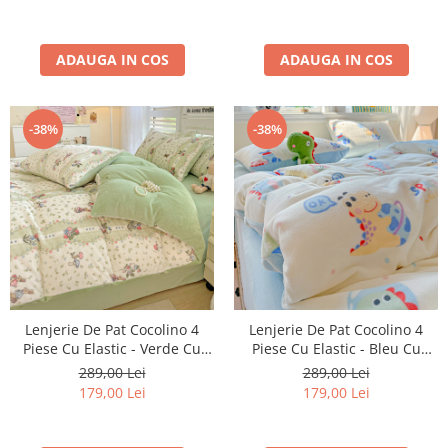
ADAUGA IN COS
ADAUGA IN COS
-38%
-38%
Lenjerie De Pat Cocolino 4
Lenjerie De Pat Cocolino 4
Piese Cu Elastic - Verde Cu
Piese Cu Elastic - Bleu Cu
Ciupercute Si Iepurasi
Dinozauri
289,00 Lei
289,00 Lei
179,00 Lei
179,00 Lei