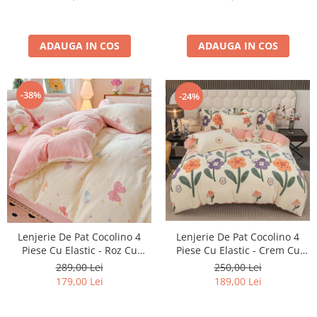
ADAUGA IN COS
ADAUGA IN COS
-38%
-24%
Lenjerie De Pat Cocolino 4
Lenjerie De Pat Cocolino 4
Piese Cu Elastic - Crem Cu
Piese Cu Elastic - Roz Cu
Floricele
Fundite Colorate
250,00 Lei
289,00 Lei
189,00 Lei
179,00 Lei