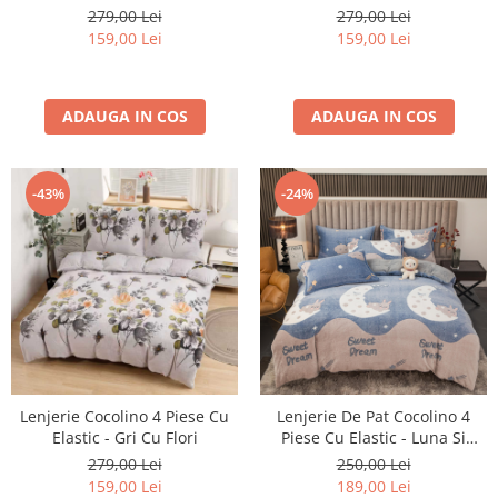
279,00 Lei
279,00 Lei
159,00 Lei
159,00 Lei
ADAUGA IN COS
ADAUGA IN COS
-43%
-24%
Lenjerie Cocolino 4 Piese Cu
Lenjerie De Pat Cocolino 4
Elastic - Gri Cu Flori
Piese Cu Elastic - Luna Si
Iepurasul
279,00 Lei
250,00 Lei
159,00 Lei
189,00 Lei