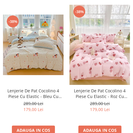
-38%
-38%
Lenjerie De Pat Cocolino 4
Lenjerie De Pat Cocolino 4
Piese Cu Elastic - Bleu Cu
Piese Cu Elastic - Roz Cu
Catei
Cirese Si Inimioare
289,00 Lei
289,00 Lei
179,00 Lei
179,00 Lei
ADAUGA IN COS
ADAUGA IN COS