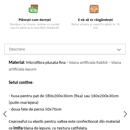
Plătești cum dorești
E ok să te răzgândești
Ramburs la livrare, online cu cardul
Retur simplu și rapid în până la 14
sau în până la 6 rate fără dobândă
zile
Descriere
Material:
Microfibra plusata fina –
blana artificiala Rabbit – blana
artificiala iepure
Setul contine
:
- husa pentru pat de 180x200x30cm (fixa) sau 160x200x30cm
(putin mai lejera)
- doua fete de perna 50x70cm
Cearceaful cu elastic pentru saltea este confectionat din material
ce
imita
blana de iepure, cu textura catifelata.