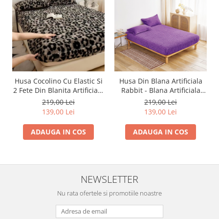
Husa Cocolino Cu Elastic Si
Husa Din Blana Artificiala
2 Fete Din Blanita Artificiala
Rabbit - Blana Artificiala
De Iepure - Rabbit -
Iepure UNI - Mov
219,00 Lei
219,00 Lei
180x200x30cm - Animal
139,00 Lei
139,00 Lei
Print Maro Inchis
ADAUGA IN COS
ADAUGA IN COS
NEWSLETTER
Nu rata ofertele si promotiile noastre