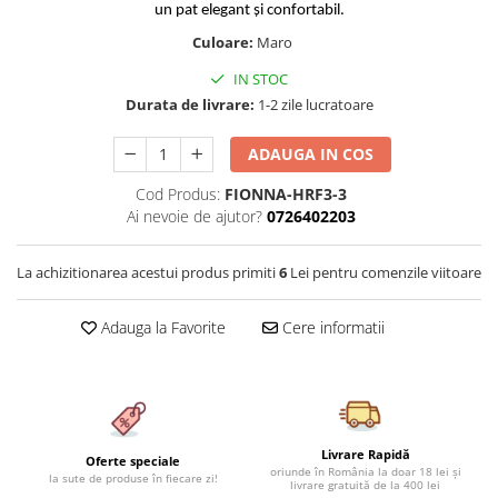
un pat elegant și confortabil.
Cearceaf cu elastic 4 piese
Huse De Pat Tricotate 160x200cm
Culoare:
Maro
Cearceaf normal 6 piese
Huse De Pat Tricotate 180x200cm
Lenjerii Catifea
Huse Impermeabile
IN STOC
Durata de livrare:
1-2 zile lucratoare
Cearceaf cu elastic
Huse Impermeabile 160x200cm
Cearceaf normal
Huse Impermeabile 180x200cm
ADAUGA IN COS
Lenjerii Pufoase Fluffy/ Rabbit
Cod Produs:
FIONNA-HRF3-3
Bumbac Neted Nesatinat
Ai nevoie de ajutor?
0726402203
Bumbac 100% Poplin Hobby
Bumbac 100%
La achizitionarea acestui produs primiti
6
Lei pentru comenzile viitoare
Lenjerii Satin Premium
Adauga la Favorite
Cere informatii
Lenjerii Jacquard
Lenjerii Matase
Lenjerii Creponate
Lenjerii pentru PASTE
Livrare Rapidă
Oferte speciale
oriunde în România la doar 18 lei și
Set Lenjerie + Draperii Pat Dublu
la sute de produse în fiecare zi!
livrare gratuită de la 400 lei