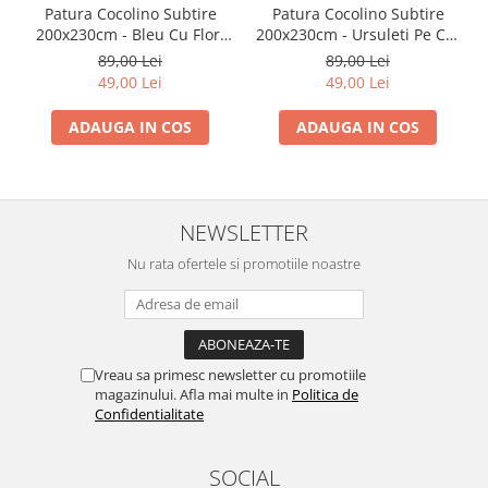
Patura Cocolino Subtire
Patura Cocolino Subtire
200x230cm - Bleu Cu Flori
200x230cm - Ursuleti Pe Cer
Vesele
Albastru
89,00 Lei
89,00 Lei
49,00 Lei
49,00 Lei
ADAUGA IN COS
ADAUGA IN COS
NEWSLETTER
Nu rata ofertele si promotiile noastre
Vreau sa primesc newsletter cu promotiile
magazinului. Afla mai multe in
Politica de
Confidentialitate
SOCIAL