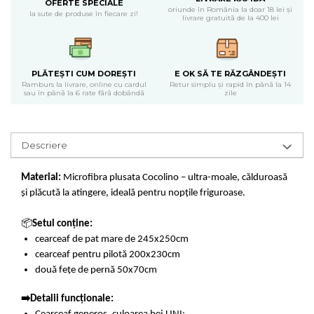
OFERTE SPECIALE
oriunde în România la doar 18 lei și
la sute de produse în fiecare zi!
livrare gratuită de la 400 lei
PLĂTEȘTI CUM DOREȘTI
E OK SĂ TE RĂZGÂNDEȘTI
Ramburs la livrare, online cu cardul
Retur simplu și rapid în până la 14
sau în până la 6 rate fără dobândă
zile
Descriere
Material:
Microfibra plusata Cocolino – ultra-moale, călduroasă
și plăcută la atingere, ideală pentru nopțile friguroase.
📦
Setul conține:
cearceaf de pat mare de 245x250cm
cearceaf pentru pilotă 200x230cm
două fețe de pernă 50x70cm
➡️Detalii funcționale: