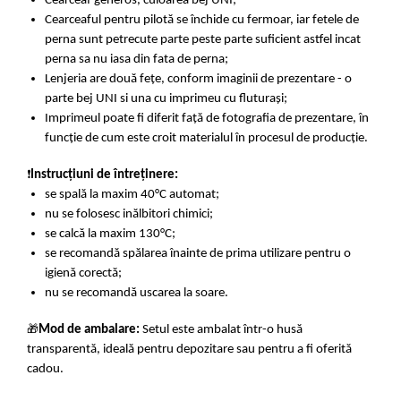
Cearceaf generos, culoarea bej UNI;
Cearceaful pentru pilotă se închide cu fermoar, iar fetele de
perna sunt petrecute parte peste parte suficient astfel incat
perna sa nu iasa din fata de perna;
Lenjeria are două fețe, conform imaginii de prezentare - o
parte bej UNI si una cu imprimeu cu fluturași;
Imprimeul poate fi diferit față de fotografia de prezentare, în
funcție de cum este croit materialul în procesul de producție.
❗
Instrucțiuni de întreținere:
se spală la maxim 40°C automat;
nu se folosesc inălbitori chimici;
se calcă la maxim 130°C;
se recomandă spălarea înainte de prima utilizare pentru o
igienă corectă;
nu se recomandă uscarea la soare.
🎁
Mod de ambalare:
Setul este ambalat într-o husă
transparentă, ideală pentru depozitare sau pentru a fi oferită
cadou.