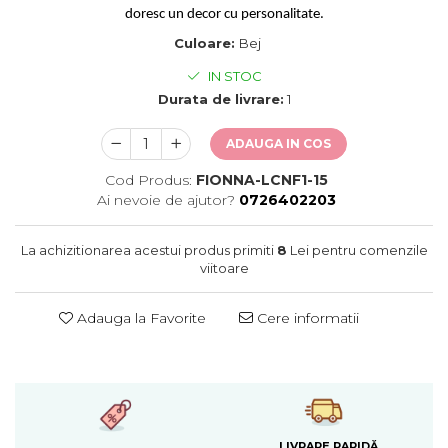
Cearceaf normal 6 piese
Huse De Pat Tricotate 180x200cm
doresc un decor cu personalitate.
Lenjerii Catifea
Huse Impermeabile
Culoare:
Bej
Cearceaf cu elastic
Huse Impermeabile 160x200cm
IN STOC
Cearceaf normal
Huse Impermeabile 180x200cm
Durata de livrare:
1
Lenjerii Pufoase Fluffy/ Rabbit
Bumbac Neted Nesatinat
ADAUGA IN COS
Bumbac 100% Poplin Hobby
Cod Produs:
FIONNA-LCNF1-15
Bumbac 100%
Ai nevoie de ajutor?
0726402203
Lenjerii Satin Premium
La achizitionarea acestui produs primiti
8
Lei pentru comenzile
Lenjerii Jacquard
viitoare
Lenjerii Matase
Adauga la Favorite
Cere informatii
Lenjerii Creponate
Lenjerii pentru PASTE
Set Lenjerie + Draperii Pat Dublu
LIVRARE RAPIDĂ