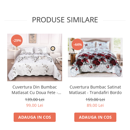
PRODUSE SIMILARE
-29%
-44%
Cuvertura Bumbac Satinat
Cuvertura Din Bumbac
Matlasat - Trandafiri Bordo
Matlasat Cu Doua Fete -
Flori Albe De Mar
159,00 Lei
139,00 Lei
89,00 Lei
99,00 Lei
ADAUGA IN COS
ADAUGA IN COS