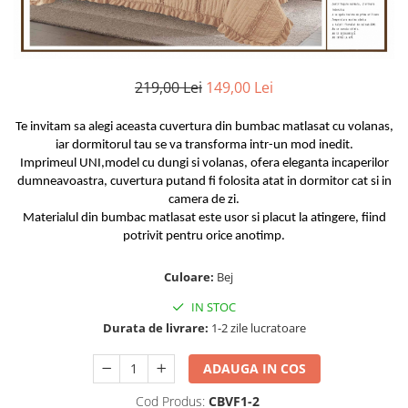
Huse De Pat Damasc
Lenjerii Bumbac 100% - 1 Persoana
Persoana
Cearceaf cu elastic
Huse De Pat Damasc - 140x200cm
Paturi Cocolino Pentru Copii
Bumbac Tip Finet 5D In Relief - 1
Cearceaf normal
Huse De Pat Damasc - 160x200cm
Persoana
Bumbac Satinat Superior
Huse De Pat Damasc - 180x200cm
219,00 Lei
149,00 Lei
Cearceaf cu elastic 4 piese
Cearceaf cu elastic
Huse De Pat Jersey Reiat
Cearceaf normal 4 piese
Cearceaf normal
Te invitam sa alegi aceasta cuvertura din bumbac matlasat cu volanas,
Cearceaf Pat + Fețe De Pernă
Set Lenjerie + Draperii 1 Persoana
iar dormitorul tau se va transforma intr-un mod inedit.
Bumbac Satinat 3D
Huse De Pat Catifea / Topper
Imprimeul UNI,model cu dungi si volanas, ofera eleganta incaperilor
Cearceaf cu elastic 4 piese
dumneavoastra, cuvertura putand fi folosita atat in dormitor cat si in
Huse De Pat Catifea / Topper -
Cearceaf normal 4 piese
camera de zi.
140x200cm
Materialul din bumbac matlasat este usor si placut la atingere, fiind
Cearceaf normal 6 piese
Huse De Pat Catifea / Topper -
potrivit pentru orice anotimp.
Bumbac Tip Damasc
160x200cm
Huse De Pat Catifea / Topper -
Cearceaf normal 4 piese
Culoare:
Bej
180x200cm
Cearceaf cu elastic 4 piese
IN STOC
Huse Din Frotir
Cearceaf normal 6 piese
Durata de livrare:
1-2 zile lucratoare
Huse De Pat Cocolino
Cearceaf cu elastic 6 piese
ADAUGA IN COS
Lenjerii De Pat Cocolino
Huse De Pat Cocolino Tricotate
Cearceaf normal 4 piese
Huse De Pat Tricotate 140x200cm
Cod Produs:
CBVF1-2