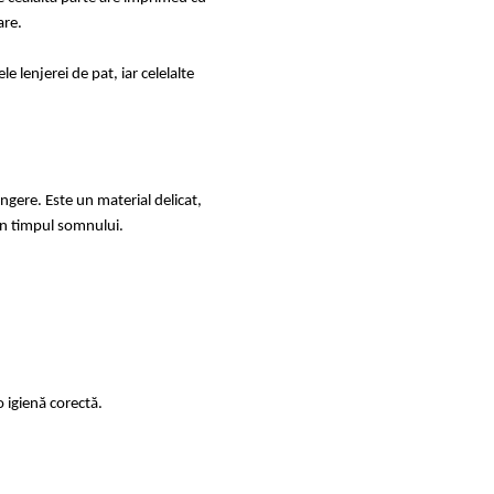
are.
 lenjerei de pat, iar celelalte
ingere. Este un material delicat,
e în timpul somnului.
 igienă corectă.