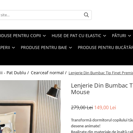
ODUSE PENTRU COPII
HUSE DE PAT CU ELASTIC
PĂTURI
PERII
PRODUSE PENTRU BAIE
PRODUSE PENTRU BUCĂTĂR
ii - Pat Dublu /
Cearceaf normal /
Lenjerie Din Bumbac Tip Finet Prem
Lenjerie Din Bumbac T
Mouse
279,00 Lei
149,00 Lei
Transformă dormitorul copilului tău
desene animate!
Realizate din materiale de înaltă cal