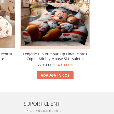
-30%
r Pentru
Lenjerii Di
Lenjerie Din Bumbac Tip Finet Pentru
are
Copii - Mickey Mouse Si Ursuletul
Somnoros
1
279,00 Lei
149,00 Lei
ADAUGA IN COS
SUPORT CLIENTI
Luni – Vineri/ 09.00 – 18.00