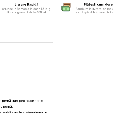
Livrare Rapidă
Plătești cum dore
oriunde în România la doar 18 lei și
Ramburs la livrare, online 
livrare gratuită de la 400 lei
sau în până la 6 rate făr
de pernă sunt petrecute parte
de pernă.
e cealalta parte are imprimeu cu