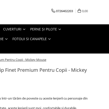
0726402203
0,00
CUVERTURI
PERNE ŞI PILOTE
IE
FOTOLII SI CANAPELE
ium Pentru Copii - Mickey Mouse
ip Finet Premium Pentru Copii - Mickey
 într-un tărâm de poveste cu aceste lenjerii cu personaje din
itate, aceste lenjerii sunt moi, confortabile și durabile,