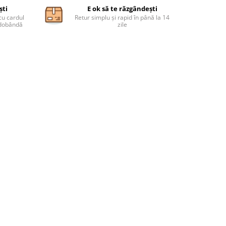
ști
E ok să te răzgândești
cu cardul
Retur simplu și rapid în până la 14
ă dobândă
zile