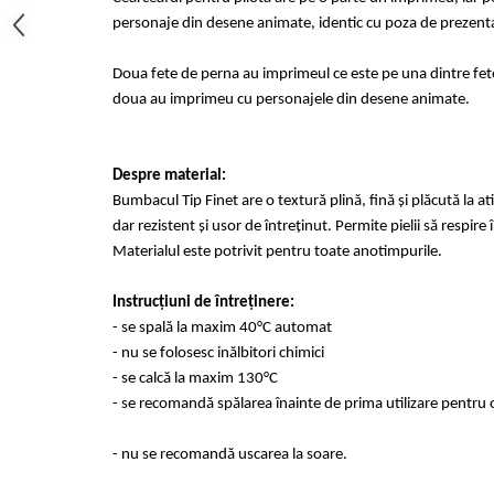
personaje din desene animate, identic cu poza de prezent
Doua fete de perna au imprimeul ce este pe una dintre fetele
doua au imprimeu cu personajele din desene animate.
Despre material:
Bumbacul Tip Finet are o textură plină, fină și plăcută la at
dar rezistent și usor de întreținut. Permite pielii să respir
Materialul este potrivit pentru toate anotimpurile.
Instrucțiuni de întreținere:
- se spală la maxim 40°C automat
- nu se folosesc inălbitori chimici
- se calcă la maxim 130°C
- se recomandă spălarea înainte de prima utilizare pentru o
- nu se recomandă uscarea la soare.