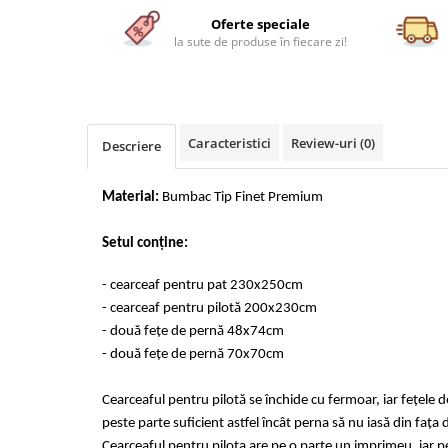
Cearceaf cu elastic 4 piese
Huse De Pat Tricotate 160x200cm
Oferte speciale
Cearceaf normal 6 piese
Huse De Pat Tricotate 180x200cm
la sute de produse în fiecare zi!
Lenjerii Catifea
Huse Impermeabile
Cearceaf cu elastic
Huse Impermeabile 160x200cm
Cearceaf normal
Huse Impermeabile 180x200cm
Caracteristici
Review-uri
(0)
Descriere
Lenjerii Pufoase Fluffy/ Rabbit
Bumbac Neted Nesatinat
Material:
Bumbac Tip Finet Premium
Bumbac 100% Poplin Hobby
Bumbac 100%
Setul conține:
Lenjerii Satin Premium
- cearceaf pentru pat 230x250cm
Lenjerii Jacquard
- cearceaf pentru pilotă 200x230cm
- două fețe de pernă 48x74cm
Lenjerii Matase
- două fețe de pernă 70x70cm
Lenjerii Creponate
Lenjerii pentru PASTE
Cearceaful pentru pilotă se închide cu fermoar, iar fețele 
peste parte suficient astfel încât perna să nu iasă din fața 
Set Lenjerie + Draperii Pat Dublu
Cearceaful pentru pilota are pe o parte un imprimeu, iar p