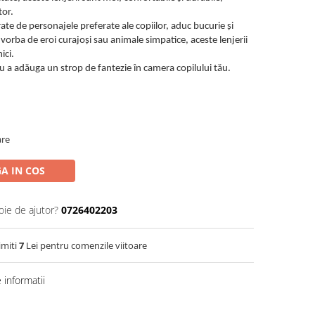
tor.
rate de personajele preferate ale copiilor, aduc bucurie și
 vorba de eroi curajoși sau animale simpatice, aceste lenjerii
ici.
ru a adăuga un strop de fantezie în camera copilului tău.
are
A IN COS
oie de ajutor?
0726402203
imiti
7
Lei pentru comenzile viitoare
informatii