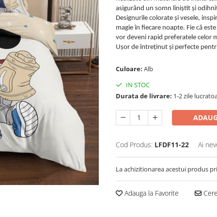
asigurând un somn liniștit și odihni
Designurile colorate și vesele, inspi
magie în fiecare noapte. Fie că este
vor deveni rapid preferatele celor m
Ușor de întreținut și perfecte pent
Culoare:
Alb
IN STOC
Durata de livrare:
1-2 zile lucrato
ADAUG
Cod Produs:
LFDF11-22
Ai nev
La achizitionarea acestui produs pr
Adauga la Favorite
Cere 