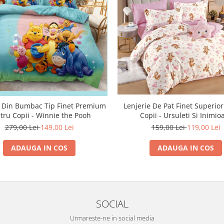
Lenjerie De Pat Finet Superio
e Din Bumbac Tip Finet Premium
Copii - Ursuleti Si Inimio
tru Copii - Winnie the Pooh
159,00 Lei
119,00 Lei
279,00 Lei
149,00 Lei
ADAUGA IN COS
ADAUGA IN COS
SOCIAL
Urmareste-ne in social media