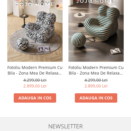
Fotoliu Modern Premium Cu
Fotoliu Modern Premium Cu
Bila - Zona Mea De Relaxare
Bila - Zona Mea De Relaxare
- Zebra
- Dungi Bej Cu Verde
4.299,00 Lei
4.299,00 Lei
2.899,00 Lei
2.899,00 Lei
ADAUGA IN COS
ADAUGA IN COS
NEWSLETTER