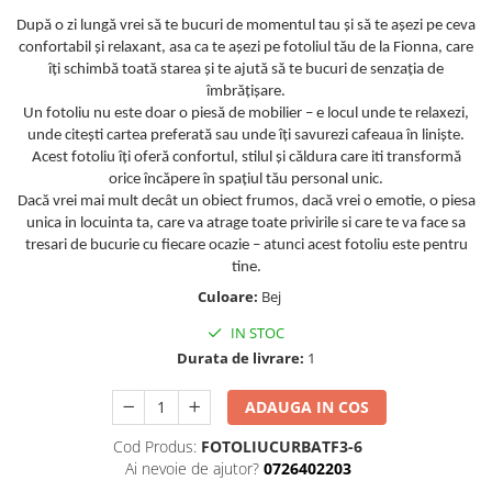
Cearceaf cu elastic 4 piese
Huse De Pat Tricotate 160x200cm
După o zi lungă vrei să te bucuri de momentul tau și să te așezi pe ceva
Cearceaf normal 6 piese
Huse De Pat Tricotate 180x200cm
confortabil și relaxant, asa ca te așezi pe fotoliul tău de la Fionna, care
îți schimbă toată starea și te ajută să te bucuri de senzația de
Lenjerii Catifea
Huse Impermeabile
îmbrățișare.
Cearceaf cu elastic
Huse Impermeabile 160x200cm
Un fotoliu nu este doar o piesă de mobilier – e locul unde te relaxezi,
Cearceaf normal
Huse Impermeabile 180x200cm
unde citești cartea preferată sau unde îți savurezi cafeaua în liniște.
Acest fotoliu îți oferă confortul, stilul și căldura care iti transformă
Lenjerii Pufoase Fluffy/ Rabbit
orice încăpere în spațiul tău personal unic.
Bumbac Neted Nesatinat
Dacă vrei mai mult decât un obiect frumos, dacă vrei o emotie, o piesa
unica in locuinta ta, care va atrage toate privirile si care te va face sa
Bumbac 100% Poplin Hobby
tresari de bucurie cu fiecare ocazie – atunci acest fotoliu este pentru
Bumbac 100%
tine.
Culoare:
Bej
Lenjerii Satin Premium
IN STOC
Lenjerii Jacquard
Durata de livrare:
1
Lenjerii Matase
Lenjerii Creponate
ADAUGA IN COS
Lenjerii pentru PASTE
Cod Produs:
FOTOLIUCURBATF3-6
Ai nevoie de ajutor?
0726402203
Set Lenjerie + Draperii Pat Dublu