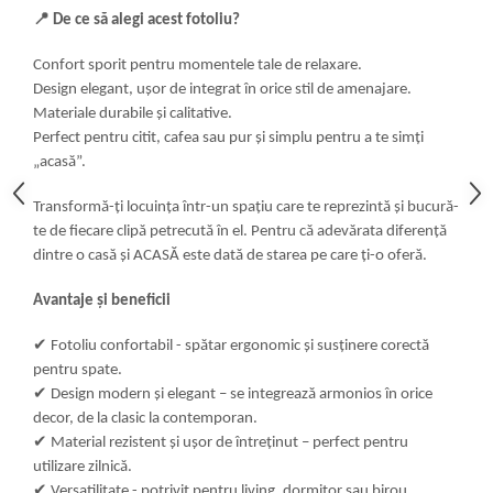
📍
De ce să alegi acest fotoliu?
Confort sporit pentru momentele tale de relaxare.
Design elegant, ușor de integrat în orice stil de amenajare.
Materiale durabile și calitative.
Perfect pentru citit, cafea sau pur și simplu pentru a te simți
„acasă”.
Transformă-ți locuința într-un spațiu care te reprezintă și bucură-
te de fiecare clipă petrecută în el. Pentru că adevărata diferență
dintre o casă și ACASĂ este dată de starea pe care ți-o oferă.
Avantaje și beneficii
✔
Fotoliu confortabil - spătar ergonomic și susținere corectă
pentru spate.
✔
Design modern și elegant – se integrează armonios în orice
decor, de la clasic la contemporan.
✔
Material rezistent și ușor de întreținut – perfect pentru
utilizare zilnică.
✔
Versatilitate - potrivit pentru living, dormitor sau birou.