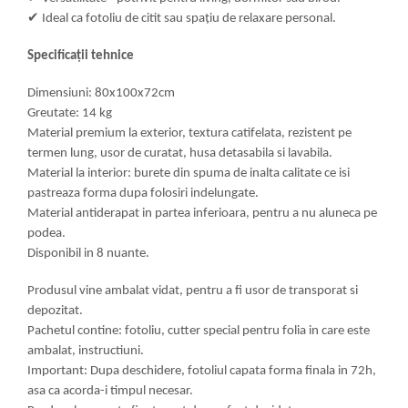
✔
Ideal ca fotoliu de citit sau spațiu de relaxare personal.
Specificații tehnice
Dimensiuni: 80x100x72cm
Greutate: 14 kg
Material premium la exterior, textura catifelata, rezistent pe
termen lung, usor de curatat, husa detasabila si lavabila.
Material la interior: burete din spuma de inalta calitate ce isi
pastreaza forma dupa folosiri indelungate.
Material antiderapat in partea inferioara, pentru a nu aluneca pe
podea.
Disponibil in 8 nuante.
Produsul vine ambalat vidat, pentru a fi usor de transporat si
depozitat.
Pachetul contine: fotoliu, cutter special pentru folia in care este
ambalat, instructiuni.
Important: Dupa deschidere, fotoliul capata forma finala in 72h,
asa ca acorda-i timpul necesar.