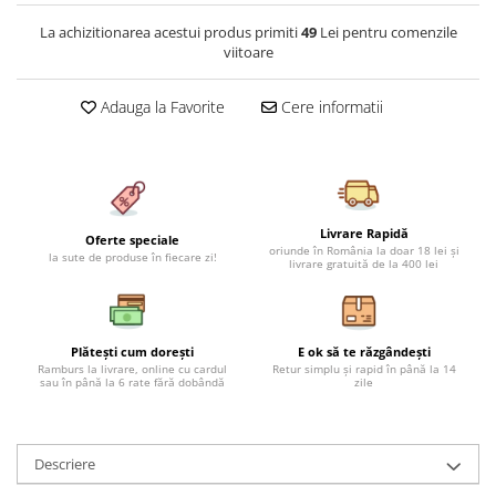
La achizitionarea acestui produs primiti
49
Lei pentru comenzile
viitoare
Adauga la Favorite
Cere informatii
Livrare Rapidă
Oferte speciale
oriunde în România la doar 18 lei și
la sute de produse în fiecare zi!
livrare gratuită de la 400 lei
Plătești cum dorești
E ok să te răzgândești
Ramburs la livrare, online cu cardul
Retur simplu și rapid în până la 14
sau în până la 6 rate fără dobândă
zile
Descriere