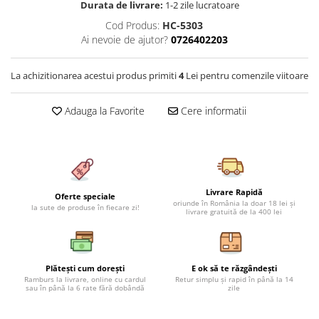
Durata de livrare:
1-2 zile lucratoare
Cearceaf cu elastic 4 piese
Huse De Pat Tricotate 160x200cm
Cod Produs:
HC-5303
Cearceaf normal 6 piese
Huse De Pat Tricotate 180x200cm
Ai nevoie de ajutor?
0726402203
Lenjerii Catifea
Huse Impermeabile
Cearceaf cu elastic
Huse Impermeabile 160x200cm
La achizitionarea acestui produs primiti
4
Lei pentru comenzile viitoare
Cearceaf normal
Huse Impermeabile 180x200cm
Lenjerii Pufoase Fluffy/ Rabbit
Adauga la Favorite
Cere informatii
Bumbac Neted Nesatinat
Bumbac 100% Poplin Hobby
Bumbac 100%
Livrare Rapidă
Lenjerii Satin Premium
Oferte speciale
oriunde în România la doar 18 lei și
la sute de produse în fiecare zi!
livrare gratuită de la 400 lei
Lenjerii Jacquard
Lenjerii Matase
Lenjerii Creponate
Plătești cum dorești
E ok să te răzgândești
Ramburs la livrare, online cu cardul
Retur simplu și rapid în până la 14
Lenjerii pentru PASTE
sau în până la 6 rate fără dobândă
zile
Set Lenjerie + Draperii Pat Dublu