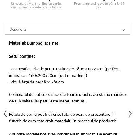
Ramburs la livrare, online cu cardul
Retur simplu și rapid în până la 14
sau în până la 6 rate fără dobândă
zile
Descriere
Material:
Bumbac Tip Finet
Setul conține:
- cearceaf cu elastic pentru saltea de 180x200x20cm (perfect
intins) sau 160x200x20cm (putin mai lejer)
- două fețe de pernă 55x80cm
Cearceaful de pat cu elastic este foarte practic, acesta nu mai iese
de sub saltea, iar patul este mereu aranjat.
Fețele de pernă pot fi diferite față de poza de prezentare, în
funcție de cum este croit materialul în procesul de producție.
Anumite modele pot avea imprimeul multiplicat. De exemplu: