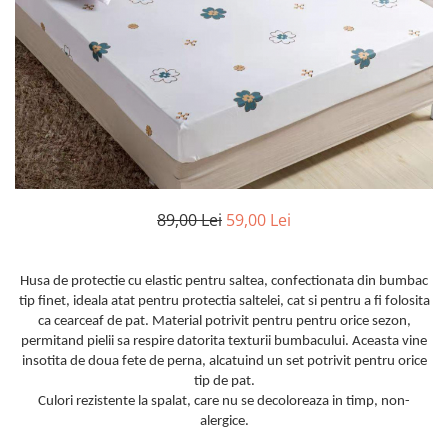
Huse De Pat Damasc
Lenjerii Bumbac 100% - 1 Persoana
Persoana
Cearceaf cu elastic
Huse De Pat Damasc - 140x200cm
Paturi Cocolino Pentru Copii
Bumbac Tip Finet 5D In Relief - 1
Cearceaf normal
Huse De Pat Damasc - 160x200cm
Persoana
Bumbac Satinat Superior
Huse De Pat Damasc - 180x200cm
Cearceaf cu elastic 4 piese
Cearceaf cu elastic
Huse De Pat Jersey Reiat
Cearceaf normal 4 piese
Cearceaf normal
Cearceaf Pat + Fețe De Pernă
Set Lenjerie + Draperii 1 Persoana
Bumbac Satinat 3D
Huse De Pat Catifea / Topper
Cearceaf cu elastic 4 piese
Huse De Pat Catifea / Topper -
89,00 Lei
59,00 Lei
Cearceaf normal 4 piese
140x200cm
Cearceaf normal 6 piese
Huse De Pat Catifea / Topper -
Bumbac Tip Damasc
160x200cm
Husa de protectie cu elastic pentru saltea, confectionata din bumbac
Huse De Pat Catifea / Topper -
Cearceaf normal 4 piese
tip finet, ideala atat pentru protectia saltelei, cat si pentru a fi folosita
180x200cm
ca cearceaf de pat. Material potrivit pentru pentru orice sezon,
Cearceaf cu elastic 4 piese
permitand pielii sa respire datorita texturii bumbacului. Aceasta vine
Huse Din Frotir
Cearceaf normal 6 piese
insotita de doua fete de perna, alcatuind un set potrivit pentru orice
Huse De Pat Cocolino
Cearceaf cu elastic 6 piese
tip de pat.
Culori rezistente la spalat, care nu se decoloreaza in timp, non-
Lenjerii De Pat Cocolino
Huse De Pat Cocolino Tricotate
alergice.
Cearceaf normal 4 piese
Huse De Pat Tricotate 140x200cm