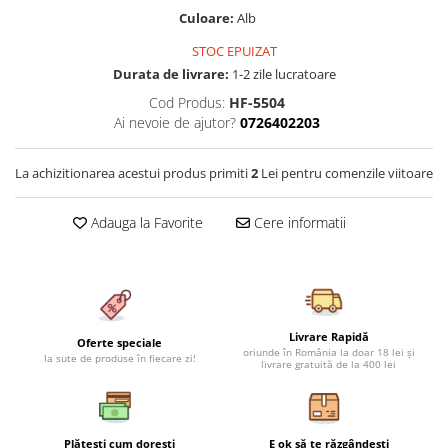
Cearceaf cu elastic 4 piese
Huse De Pat Tricotate 160x200cm
Culoare:
Alb
Cearceaf normal 6 piese
Huse De Pat Tricotate 180x200cm
STOC EPUIZAT
Lenjerii Catifea
Huse Impermeabile
Durata de livrare:
1-2 zile lucratoare
Cearceaf cu elastic
Huse Impermeabile 160x200cm
Cod Produs:
HF-5504
Ai nevoie de ajutor?
0726402203
Cearceaf normal
Huse Impermeabile 180x200cm
Lenjerii Pufoase Fluffy/ Rabbit
La achizitionarea acestui produs primiti
2
Lei pentru comenzile viitoare
Bumbac Neted Nesatinat
Bumbac 100% Poplin Hobby
Adauga la Favorite
Cere informatii
Bumbac 100%
Lenjerii Satin Premium
Lenjerii Jacquard
Lenjerii Matase
Livrare Rapidă
Oferte speciale
oriunde în România la doar 18 lei și
la sute de produse în fiecare zi!
livrare gratuită de la 400 lei
Lenjerii Creponate
Lenjerii pentru PASTE
Set Lenjerie + Draperii Pat Dublu
Plătești cum dorești
E ok să te răzgândești