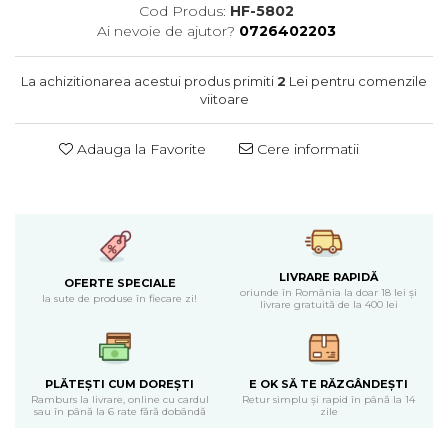
Cearceaf normal 6 piese
Huse De Pat Tricotate 180x200cm
Cod Produs:
HF-5802
Lenjerii Catifea
Huse Impermeabile
Ai nevoie de ajutor?
0726402203
Cearceaf cu elastic
Huse Impermeabile 160x200cm
Cearceaf normal
La achizitionarea acestui produs primiti
2
Lei pentru comenzile
Huse Impermeabile 180x200cm
viitoare
Lenjerii Pufoase Fluffy/ Rabbit
Bumbac Neted Nesatinat
Adauga la Favorite
Cere informatii
Bumbac 100% Poplin Hobby
Bumbac 100%
Lenjerii Satin Premium
Lenjerii Jacquard
LIVRARE RAPIDĂ
OFERTE SPECIALE
Lenjerii Matase
oriunde în România la doar 18 lei și
la sute de produse în fiecare zi!
livrare gratuită de la 400 lei
Lenjerii Creponate
Lenjerii pentru PASTE
Set Lenjerie + Draperii Pat Dublu
PLĂTEȘTI CUM DOREȘTI
E OK SĂ TE RĂZGÂNDEȘTI
Ramburs la livrare, online cu cardul
Retur simplu și rapid în până la 14
sau în până la 6 rate fără dobândă
zile