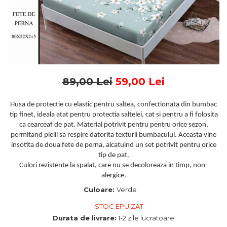
Persoana
Bebelusi
Cearceaf cu elastic
Huse De Pat Damasc - 140x200cm
Cearceaf normal
Bumbac Tip Finet 5D In Relief - 1
Lenjerii Bumbac 100% - 1
Huse De Pat Damasc - 160x200cm
Persoana
Bumbac Satinat Superior
Persoana
Huse De Pat Damasc - 180x200cm
Cearceaf cu elastic 4 piese
Cearceaf cu elastic
Paturi Cocolino Pentru Copii
Huse De Pat Jersey Reiat
Cearceaf normal 4 piese
Cearceaf normal
Cearceaf Pat + Fețe De Pernă
Set Lenjerie + Draperii 1
Bumbac Satinat 3D
Huse De Pat Catifea / Topper
Persoana
89,00 Lei
59,00 Lei
Cearceaf cu elastic 4 piese
Huse De Pat Catifea / Topper -
Cearceaf normal 4 piese
140x200cm
Husa de protectie cu elastic pentru saltea, confectionata din bumbac
Cearceaf normal 6 piese
tip finet, ideala atat pentru protectia saltelei, cat si pentru a fi folosita
Huse De Pat Catifea / Topper -
Bumbac Tip Damasc
160x200cm
ca cearceaf de pat. Material potrivit pentru pentru orice sezon,
permitand pielii sa respire datorita texturii bumbacului. Aceasta vine
Huse De Pat Catifea / Topper -
Cearceaf normal 4 piese
insotita de doua fete de perna, alcatuind un set potrivit pentru orice
180x200cm
Cearceaf cu elastic 4 piese
tip de pat.
Huse Din Frotir
Cearceaf normal 6 piese
Culori rezistente la spalat, care nu se decoloreaza in timp, non-
Huse De Pat Cocolino
Cearceaf cu elastic 6 piese
alergice.
Lenjerii De Pat Cocolino
Culoare:
Verde
Huse De Pat Cocolino Tricotate
Cearceaf normal 4 piese
Huse De Pat Tricotate 140x200cm
STOC EPUIZAT
Cearceaf cu elastic 4 piese
Huse De Pat Tricotate 160x200cm
Durata de livrare:
1-2 zile lucratoare