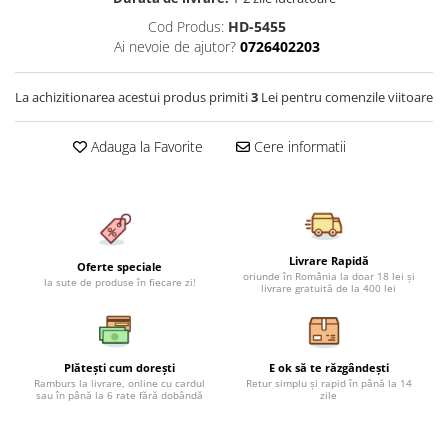
Cearceaf cu elastic 4 piese
Huse De Pat Tricotate 160x200cm
Cod Produs:
HD-5455
Cearceaf normal 6 piese
Huse De Pat Tricotate 180x200cm
Ai nevoie de ajutor?
0726402203
Lenjerii Catifea
Huse Impermeabile
La achizitionarea acestui produs primiti
3
Lei pentru comenzile viitoare
Cearceaf cu elastic
Huse Impermeabile 160x200cm
Cearceaf normal
Huse Impermeabile 180x200cm
Adauga la Favorite
Cere informatii
Lenjerii Pufoase Fluffy/ Rabbit
Bumbac Neted Nesatinat
Bumbac 100% Poplin Hobby
Bumbac 100%
Livrare Rapidă
Oferte speciale
Lenjerii Satin Premium
oriunde în România la doar 18 lei și
la sute de produse în fiecare zi!
livrare gratuită de la 400 lei
Lenjerii Jacquard
Lenjerii Matase
Lenjerii Creponate
Plătești cum dorești
E ok să te răzgândești
Ramburs la livrare, online cu cardul
Retur simplu și rapid în până la 14
sau în până la 6 rate fără dobândă
zile
Lenjerii pentru PASTE
Set Lenjerie + Draperii Pat Dublu