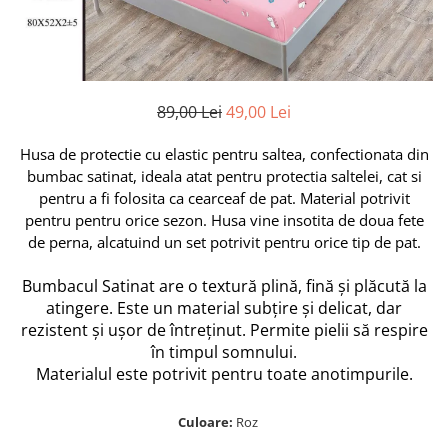
Huse De Pat Damasc
Lenjerii Bumbac 100% - 1 Persoana
Persoana
Cearceaf cu elastic
Huse De Pat Damasc - 140x200cm
Paturi Cocolino Pentru Copii
Bumbac Tip Finet 5D In Relief - 1
Cearceaf normal
Huse De Pat Damasc - 160x200cm
Persoana
Bumbac Satinat Superior
Huse De Pat Damasc - 180x200cm
Cearceaf cu elastic 4 piese
89,00 Lei
49,00 Lei
Cearceaf cu elastic
Huse De Pat Jersey Reiat
Cearceaf normal 4 piese
Cearceaf normal
Cearceaf Pat + Fețe De Pernă
Husa de protectie cu elastic pentru saltea, confectionata din
Set Lenjerie + Draperii 1 Persoana
Bumbac Satinat 3D
bumbac satinat, ideala atat pentru protectia saltelei, cat si
Huse De Pat Catifea / Topper
Cearceaf cu elastic 4 piese
pentru a fi folosita ca cearceaf de pat. Material potrivit
Huse De Pat Catifea / Topper -
pentru pentru orice sezon. Husa vine insotita de doua fete
Cearceaf normal 4 piese
140x200cm
de perna, alcatuind un set potrivit pentru orice tip de pat.
Cearceaf normal 6 piese
Huse De Pat Catifea / Topper -
Bumbac Tip Damasc
160x200cm
Bumbacul Satinat are o textură plină, fină și plăcută la
Huse De Pat Catifea / Topper -
Cearceaf normal 4 piese
atingere. Este un material subțire și delicat, dar
180x200cm
rezistent și ușor de întreținut. Permite pielii să respire
Cearceaf cu elastic 4 piese
Huse Din Frotir
în timpul somnului.
Cearceaf normal 6 piese
Materialul este potrivit pentru toate anotimpurile.
Huse De Pat Cocolino
Cearceaf cu elastic 6 piese
Lenjerii De Pat Cocolino
Huse De Pat Cocolino Tricotate
Culoare:
Roz
Cearceaf normal 4 piese
Huse De Pat Tricotate 140x200cm