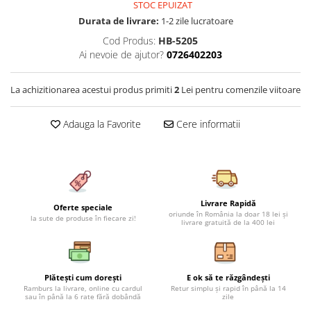
STOC EPUIZAT
Cearceaf cu elastic 4 piese
Huse De Pat Tricotate 160x200cm
Durata de livrare:
1-2 zile lucratoare
Cearceaf normal 6 piese
Huse De Pat Tricotate 180x200cm
Cod Produs:
HB-5205
Lenjerii Catifea
Huse Impermeabile
Ai nevoie de ajutor?
0726402203
Cearceaf cu elastic
Huse Impermeabile 160x200cm
Cearceaf normal
Huse Impermeabile 180x200cm
La achizitionarea acestui produs primiti
2
Lei pentru comenzile viitoare
Lenjerii Pufoase Fluffy/ Rabbit
Adauga la Favorite
Cere informatii
Bumbac Neted Nesatinat
Bumbac 100% Poplin Hobby
Bumbac 100%
Lenjerii Satin Premium
Livrare Rapidă
Oferte speciale
Lenjerii Jacquard
oriunde în România la doar 18 lei și
la sute de produse în fiecare zi!
livrare gratuită de la 400 lei
Lenjerii Matase
Lenjerii Creponate
Lenjerii pentru PASTE
Plătești cum dorești
E ok să te răzgândești
Ramburs la livrare, online cu cardul
Retur simplu și rapid în până la 14
sau în până la 6 rate fără dobândă
zile
Set Lenjerie + Draperii Pat Dublu