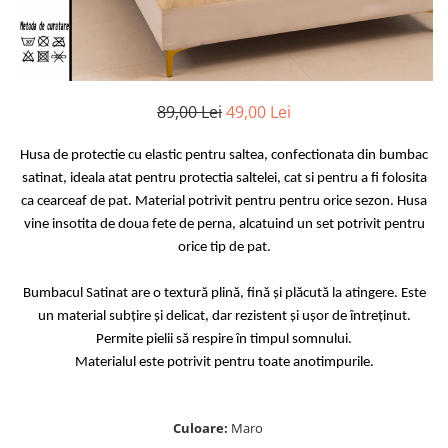
Huse De Pat Damasc
Lenjerii Bumbac 100% - 1 Persoana
Persoana
Cearceaf cu elastic
Huse De Pat Damasc - 140x200cm
Paturi Cocolino Pentru Copii
Bumbac Tip Finet 5D In Relief - 1
Cearceaf normal
Huse De Pat Damasc - 160x200cm
Persoana
Bumbac Satinat Superior
Huse De Pat Damasc - 180x200cm
Cearceaf cu elastic 4 piese
89,00 Lei
49,00 Lei
Cearceaf cu elastic
Huse De Pat Jersey Reiat
Cearceaf normal 4 piese
Cearceaf normal
Cearceaf Pat + Fețe De Pernă
Set Lenjerie + Draperii 1 Persoana
Husa de protectie cu elastic pentru saltea, confectionata din bumbac
Bumbac Satinat 3D
Huse De Pat Catifea / Topper
satinat, ideala atat pentru protectia saltelei, cat si pentru a fi folosita
Cearceaf cu elastic 4 piese
ca cearceaf de pat. Material potrivit pentru pentru orice sezon. Husa
Huse De Pat Catifea / Topper -
Cearceaf normal 4 piese
vine insotita de doua fete de perna, alcatuind un set potrivit pentru
140x200cm
Cearceaf normal 6 piese
orice tip de pat.
Huse De Pat Catifea / Topper -
Bumbac Tip Damasc
160x200cm
Bumbacul Satinat are o textură plină, fină și plăcută la atingere. Este
Huse De Pat Catifea / Topper -
Cearceaf normal 4 piese
un material subțire și delicat, dar rezistent și ușor de întreținut.
180x200cm
Cearceaf cu elastic 4 piese
Permite pielii să respire în timpul somnului.
Huse Din Frotir
Cearceaf normal 6 piese
Materialul este potrivit pentru toate anotimpurile.
Huse De Pat Cocolino
Cearceaf cu elastic 6 piese
Lenjerii De Pat Cocolino
Huse De Pat Cocolino Tricotate
Culoare:
Maro
Cearceaf normal 4 piese
Huse De Pat Tricotate 140x200cm