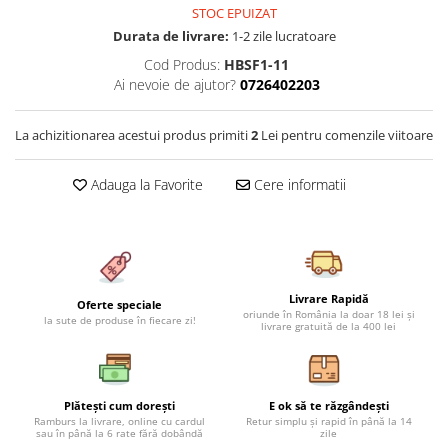
STOC EPUIZAT
Cearceaf cu elastic 4 piese
Huse De Pat Tricotate 160x200cm
Durata de livrare:
1-2 zile lucratoare
Cearceaf normal 6 piese
Huse De Pat Tricotate 180x200cm
Cod Produs:
HBSF1-11
Lenjerii Catifea
Huse Impermeabile
Ai nevoie de ajutor?
0726402203
Cearceaf cu elastic
Huse Impermeabile 160x200cm
Cearceaf normal
Huse Impermeabile 180x200cm
La achizitionarea acestui produs primiti
2
Lei pentru comenzile viitoare
Lenjerii Pufoase Fluffy/ Rabbit
Bumbac Neted Nesatinat
Adauga la Favorite
Cere informatii
Bumbac 100% Poplin Hobby
Bumbac 100%
Lenjerii Satin Premium
Livrare Rapidă
Lenjerii Jacquard
Oferte speciale
oriunde în România la doar 18 lei și
la sute de produse în fiecare zi!
livrare gratuită de la 400 lei
Lenjerii Matase
Lenjerii Creponate
Lenjerii pentru PASTE
Plătești cum dorești
E ok să te răzgândești
Ramburs la livrare, online cu cardul
Retur simplu și rapid în până la 14
Set Lenjerie + Draperii Pat Dublu
sau în până la 6 rate fără dobândă
zile