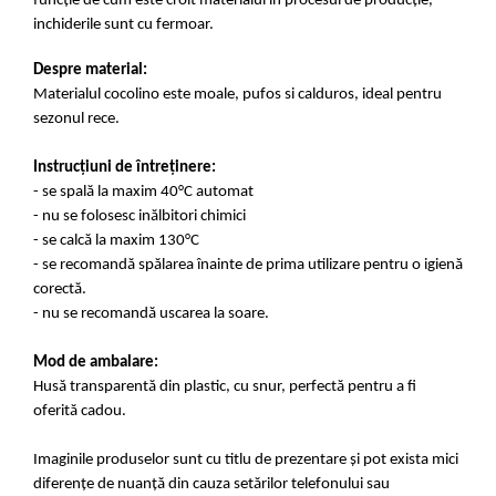
funcție de cum este croit materialul în procesul de producție,
inchiderile sunt cu fermoar.
Despre material:
Materialul cocolino este moale, pufos si calduros, ideal pentru
sezonul rece.
Instrucțiuni de întreținere:
- se spală la maxim 40°C automat
- nu se folosesc inălbitori chimici
- se calcă la maxim 130°C
- se recomandă spălarea înainte de prima utilizare pentru o igienă
corectă.
- nu se recomandă uscarea la soare.
Mod de ambalare:
Husă transparentă din plastic, cu snur, perfectă pentru a fi
oferită cadou.
Imaginile produselor sunt cu titlu de prezentare și pot exista mici
diferențe de nuanță din cauza setărilor telefonului sau