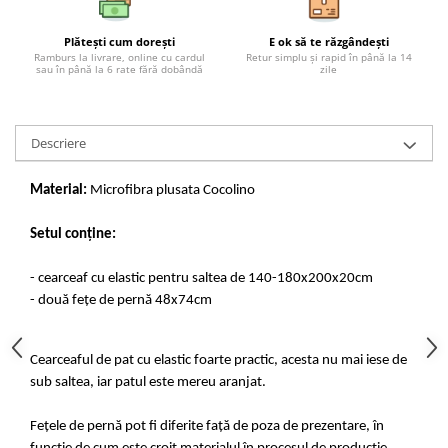
Plătești cum dorești
E ok să te răzgândești
Ramburs la livrare, online cu cardul
Retur simplu și rapid în până la 14
sau în până la 6 rate fără dobândă
zile
Descriere
Material:
Microfibra plusata Cocolino
Setul conține:
- cearceaf cu elastic pentru saltea de 140-180x200x20cm
- două fețe de pernă 48x74cm
Cearceaful de pat cu elastic foarte practic, acesta nu mai iese de
sub saltea, iar patul este mereu aranjat.
Fețele de pernă pot fi diferite față de poza de prezentare, în