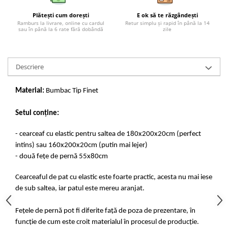
Plătești cum dorești
E ok să te răzgândești
Ramburs la livrare, online cu cardul
Retur simplu și rapid în până la 14
sau în până la 6 rate fără dobândă
zile
Descriere
Material:
Bumbac Tip Finet
Setul conține:
- cearceaf cu elastic pentru saltea de 180x200x20cm (perfect
intins) sau 160x200x20cm (putin mai lejer)
- două fețe de pernă 55x80cm
Cearceaful de pat cu elastic este foarte practic, acesta nu mai iese
de sub saltea, iar patul este mereu aranjat.
Fețele de pernă pot fi diferite față de poza de prezentare, în
funcție de cum este croit materialul în procesul de producție.