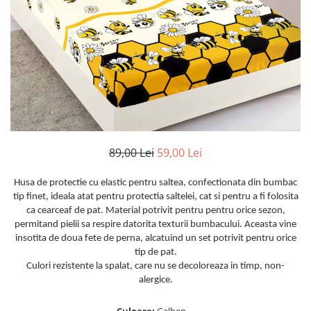
Huse De Pat Damasc
Lenjerii Bumbac 100% - 1 Persoana
Persoana
Cearceaf cu elastic
Huse De Pat Damasc - 140x200cm
Paturi Cocolino Pentru Copii
Bumbac Tip Finet 5D In Relief - 1
Cearceaf normal
Huse De Pat Damasc - 160x200cm
Persoana
Bumbac Satinat Superior
Huse De Pat Damasc - 180x200cm
Cearceaf cu elastic 4 piese
Cearceaf cu elastic
Huse De Pat Jersey Reiat
Cearceaf normal 4 piese
Cearceaf normal
Cearceaf Pat + Fețe De Pernă
Set Lenjerie + Draperii 1 Persoana
Bumbac Satinat 3D
Huse De Pat Catifea / Topper
Cearceaf cu elastic 4 piese
Huse De Pat Catifea / Topper -
89,00 Lei
59,00 Lei
Cearceaf normal 4 piese
140x200cm
Cearceaf normal 6 piese
Huse De Pat Catifea / Topper -
Husa de protectie cu elastic pentru saltea, confectionata din bumbac
Bumbac Tip Damasc
160x200cm
tip finet, ideala atat pentru protectia saltelei, cat si pentru a fi folosita
Huse De Pat Catifea / Topper -
Cearceaf normal 4 piese
ca cearceaf de pat. Material potrivit pentru pentru orice sezon,
180x200cm
permitand pielii sa respire datorita texturii bumbacului. Aceasta vine
Cearceaf cu elastic 4 piese
Huse Din Frotir
insotita de doua fete de perna, alcatuind un set potrivit pentru orice
Cearceaf normal 6 piese
tip de pat.
Huse De Pat Cocolino
Cearceaf cu elastic 6 piese
Culori rezistente la spalat, care nu se decoloreaza in timp, non-
alergice.
Lenjerii De Pat Cocolino
Huse De Pat Cocolino Tricotate
Cearceaf normal 4 piese
Huse De Pat Tricotate 140x200cm