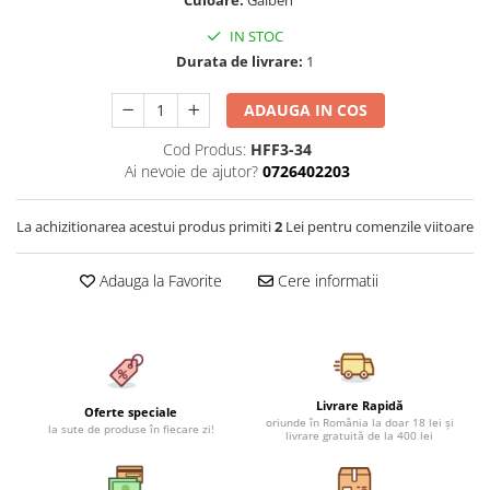
Culoare:
Galben
Cearceaf cu elastic 4 piese
Huse De Pat Tricotate 160x200cm
IN STOC
Cearceaf normal 6 piese
Huse De Pat Tricotate 180x200cm
Durata de livrare:
1
Lenjerii Catifea
Huse Impermeabile
Cearceaf cu elastic
Huse Impermeabile 160x200cm
ADAUGA IN COS
Cearceaf normal
Huse Impermeabile 180x200cm
Cod Produs:
HFF3-34
Lenjerii Pufoase Fluffy/ Rabbit
Ai nevoie de ajutor?
0726402203
Bumbac Neted Nesatinat
La achizitionarea acestui produs primiti
2
Lei pentru comenzile viitoare
Bumbac 100% Poplin Hobby
Bumbac 100%
Adauga la Favorite
Cere informatii
Lenjerii Satin Premium
Lenjerii Jacquard
Lenjerii Matase
Lenjerii Creponate
Livrare Rapidă
Oferte speciale
oriunde în România la doar 18 lei și
la sute de produse în fiecare zi!
Lenjerii pentru PASTE
livrare gratuită de la 400 lei
Set Lenjerie + Draperii Pat Dublu