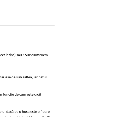
rfect intins) sau 160x200x20cm
ai iese de sub saltea, iar patul
în funcție de cum este croit
u: dacă pe o husa este o floare