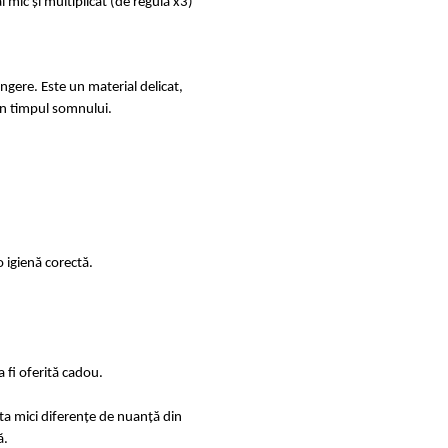
mic și multiplicat (de regulă x3)
ingere. Este un material delicat,
e în timpul somnului.
 igienă corectă.
 fi oferită cadou.
sta mici diferențe de nuanță din
ă.