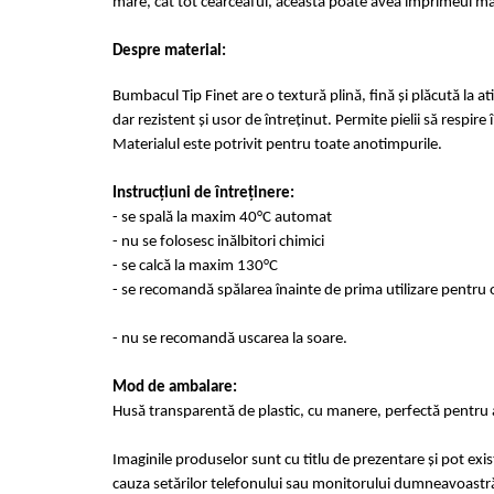
mare, cât tot cearceaful, aceasta poate avea imprimeul mai 
Despre material:
Bumbacul Tip Finet are o textură plină, fină și plăcută la at
dar rezistent și usor de întreținut. Permite pielii să respir
Materialul este potrivit pentru toate anotimpurile.
Instrucțiuni de întreținere:
- se spală la maxim 40°C automat
- nu se folosesc inălbitori chimici
- se calcă la maxim 130°C
- se recomandă spălarea înainte de prima utilizare pentru o
- nu se recomandă uscarea la soare.
Mod de ambalare:
Husă transparentă de plastic, cu manere, perfectă pentru a
Imaginile produselor sunt cu titlu de prezentare și pot exi
cauza setărilor telefonului sau monitorului dumneavoastr