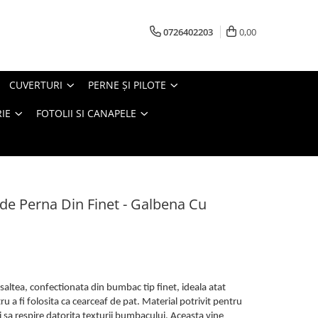
0726402203
0,00
CUVERTURI
PERNE ŞI PILOTE
IE
FOTOLII SI CANAPELE
e de Perna Din Finet - Galbena Cu
saltea, confectionata din bumbac tip finet, ideala atat
tru a fi folosita ca cearceaf de pat. Material potrivit pentru
i sa respire datorita texturii bumbacului. Aceasta vine