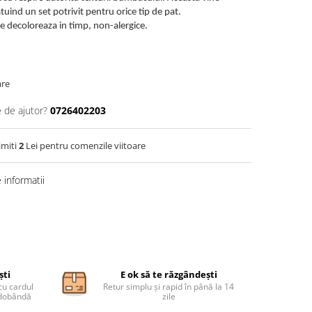
tuind un set potrivit pentru orice tip de pat.
 se decoloreaza in timp, non-alergice.
are
e de ajutor?
0726402203
imiti
2
Lei pentru comenzile viitoare
informatii
ști
E ok să te răzgândești
cu cardul
Retur simplu și rapid în până la 14
ă dobândă
zile