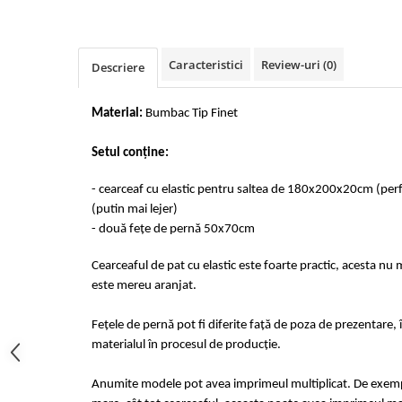
Cearceaf cu elastic 4 piese
Huse De Pat Tricotate 160x200cm
Cearceaf normal 6 piese
Huse De Pat Tricotate 180x200cm
Lenjerii Catifea
Huse Impermeabile
Caracteristici
Review-uri
(0)
Descriere
Cearceaf cu elastic
Huse Impermeabile 160x200cm
Cearceaf normal
Huse Impermeabile 180x200cm
Material:
Bumbac Tip Finet
Lenjerii Pufoase Fluffy/ Rabbit
Setul conține:
Bumbac Neted Nesatinat
Bumbac 100% Poplin Hobby
- cearceaf cu elastic pentru saltea de 180x200x20cm (pe
(putin mai lejer)
Bumbac 100%
- două fețe de pernă 50x70cm
Lenjerii Satin Premium
Cearceaful de pat cu elastic este foarte practic, acesta nu m
Lenjerii Jacquard
este mereu aranjat.
Lenjerii Matase
Fețele de pernă pot fi diferite față de poza de prezentare, 
Lenjerii Creponate
materialul în procesul de producție.
Lenjerii pentru PASTE
Set Lenjerie + Draperii Pat Dublu
Anumite modele pot avea imprimeul multiplicat. De exempl