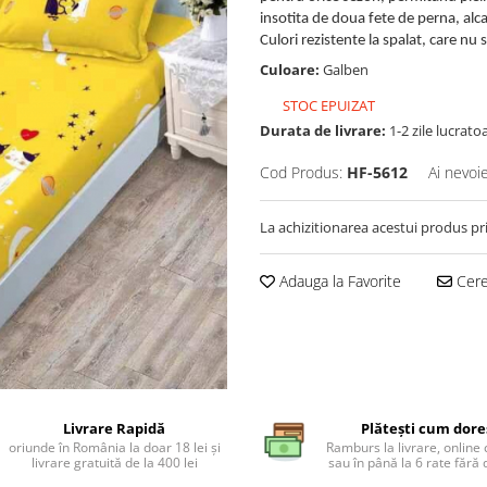
insotita de doua fete de perna, alca
Culori rezistente la spalat, care nu
Culoare:
Galben
STOC EPUIZAT
Durata de livrare:
1-2 zile lucrato
Cod Produs:
HF-5612
Ai nevoi
La achizitionarea acestui produs pr
Adauga la Favorite
Cere 
Livrare Rapidă
Plătești cum dore
oriunde în România la doar 18 lei și
Ramburs la livrare, online 
livrare gratuită de la 400 lei
sau în până la 6 rate făr