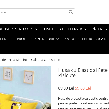
ODUSE PENTRU COPII
HUSE DE PAT CU ELASTIC
PĂTURI
PERII
PRODUSE PENTRU BAIE
PRODUSE PENTRU BUCĂTĂR
te de Perna Din Finet - Galbena Cu Pisicute
Husa cu Elastic si Fet
Pisicute
89,00 Lei
59,00 Lei
Husa de protectie cu elastic pentru 
pentru protectia saltelei, cat si pen
pentru orice sezon, permitand pieli