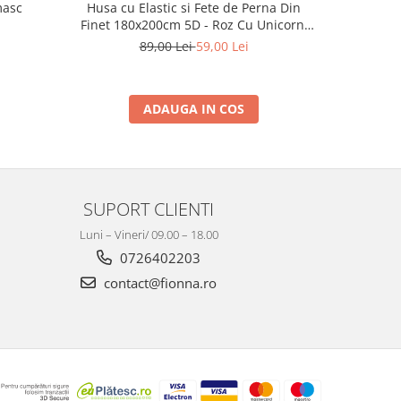
masc
Husa cu Elastic si Fete de Perna Din
Husa 
Finet 180x200cm 5D - Roz Cu Unicorni
Pe Norisori
89,00 Lei
59,00 Lei
ADAUGA IN COS
SUPORT CLIENTI
Luni – Vineri/ 09.00 – 18.00
0726402203
contact@fionna.ro