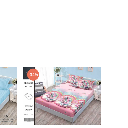
-34%
-47%