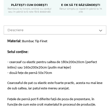
PLĂTEȘTI CUM DOREȘTI
E OK SĂ TE RĂZGÂNDEȘTI
Ramburs la livrare, online cu cardul
Retur simplu și rapid în până la 14
sau în până la 6 rate fără dobândă
zile
Descriere
Material:
Bumbac Tip Finet
Setul conține:
- cearceaf cu elastic pentru saltea de 180x200x20cm (perfect
intins) sau 160x200x20cm (putin mai lejer)
- două fețe de pernă 50x70cm
Cearceaful de pat cu elastic este foarte practic, acesta nu mai iese
de sub saltea, iar patul este mereu aranjat.
Fețele de pernă pot fi diferite față de poza de prezentare, în
funcție de cum este croit materialul în procesul de producție.