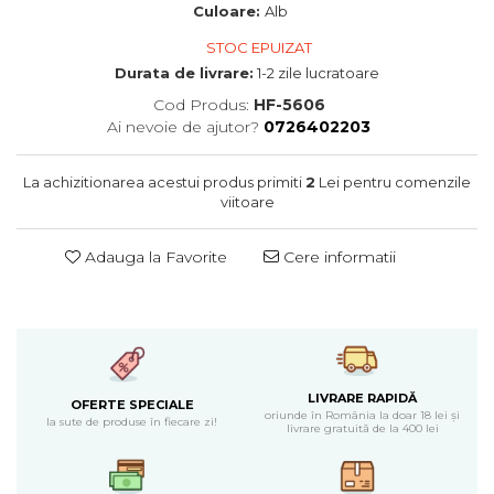
Cearceaf normal 6 piese
Huse De Pat Tricotate 180x200cm
Culoare:
Alb
Lenjerii Catifea
Huse Impermeabile
STOC EPUIZAT
Cearceaf cu elastic
Huse Impermeabile 160x200cm
Durata de livrare:
1-2 zile lucratoare
Cearceaf normal
Huse Impermeabile 180x200cm
Cod Produs:
HF-5606
Lenjerii Pufoase Fluffy/ Rabbit
Ai nevoie de ajutor?
0726402203
Bumbac Neted Nesatinat
La achizitionarea acestui produs primiti
2
Lei pentru comenzile
Bumbac 100% Poplin Hobby
viitoare
Bumbac 100%
Lenjerii Satin Premium
Adauga la Favorite
Cere informatii
Lenjerii Jacquard
Lenjerii Matase
Lenjerii Creponate
Lenjerii pentru PASTE
LIVRARE RAPIDĂ
OFERTE SPECIALE
oriunde în România la doar 18 lei și
Set Lenjerie + Draperii Pat Dublu
la sute de produse în fiecare zi!
livrare gratuită de la 400 lei