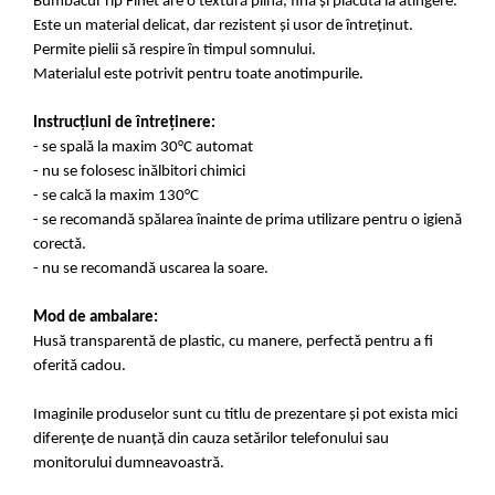
Bumbacul Tip Finet are o textură plină, fină și plăcută la atingere.
Este un material delicat, dar rezistent și usor de întreținut.
Permite pielii să respire în timpul somnului.
Materialul este potrivit pentru toate anotimpurile.
Instrucțiuni de întreținere:
- se spală la maxim 30°C automat
- nu se folosesc inălbitori chimici
- se calcă la maxim 130°C
- se recomandă spălarea înainte de prima utilizare pentru o igienă
corectă.
- nu se recomandă uscarea la soare.
Mod de ambalare:
Husă transparentă de plastic, cu manere, perfectă pentru a fi
oferită cadou.
Imaginile produselor sunt cu titlu de prezentare și pot exista mici
diferențe de nuanță din cauza setărilor telefonului sau
monitorului dumneavoastră.