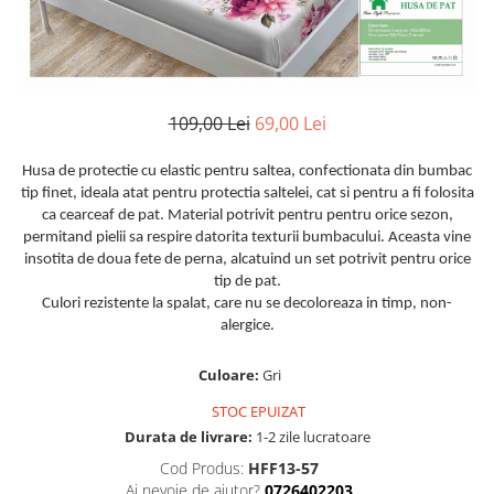
Huse De Pat Damasc
Lenjerii Bumbac 100% - 1 Persoana
Persoana
Cearceaf cu elastic
Huse De Pat Damasc - 140x200cm
Paturi Cocolino Pentru Copii
Bumbac Tip Finet 5D In Relief - 1
Cearceaf normal
Huse De Pat Damasc - 160x200cm
Persoana
Bumbac Satinat Superior
Huse De Pat Damasc - 180x200cm
Cearceaf cu elastic 4 piese
109,00 Lei
69,00 Lei
Cearceaf cu elastic
Huse De Pat Jersey Reiat
Cearceaf normal 4 piese
Cearceaf normal
Cearceaf Pat + Fețe De Pernă
Set Lenjerie + Draperii 1 Persoana
Husa de protectie cu elastic pentru saltea, confectionata din bumbac
Bumbac Satinat 3D
Huse De Pat Catifea / Topper
tip finet, ideala atat pentru protectia saltelei, cat si pentru a fi folosita
Cearceaf cu elastic 4 piese
ca cearceaf de pat. Material potrivit pentru pentru orice sezon,
Huse De Pat Catifea / Topper -
permitand pielii sa respire datorita texturii bumbacului. Aceasta vine
Cearceaf normal 4 piese
140x200cm
insotita de doua fete de perna, alcatuind un set potrivit pentru orice
Cearceaf normal 6 piese
Huse De Pat Catifea / Topper -
tip de pat.
Bumbac Tip Damasc
160x200cm
Culori rezistente la spalat, care nu se decoloreaza in timp, non-
alergice.
Huse De Pat Catifea / Topper -
Cearceaf normal 4 piese
180x200cm
Cearceaf cu elastic 4 piese
Culoare:
Gri
Huse Din Frotir
Cearceaf normal 6 piese
STOC EPUIZAT
Huse De Pat Cocolino
Cearceaf cu elastic 6 piese
Durata de livrare:
1-2 zile lucratoare
Lenjerii De Pat Cocolino
Huse De Pat Cocolino Tricotate
Cod Produs:
HFF13-57
Cearceaf normal 4 piese
Huse De Pat Tricotate 140x200cm
Ai nevoie de ajutor?
0726402203