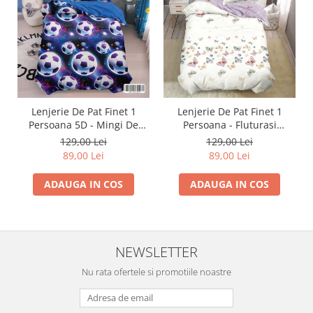
Lenjerie De Pat Finet 1
Lenjerie De Pat Finet 1
Persoana 5D - Mingi De
Persoana - Fluturasi
Fotbal In Galaxie
Multicolori
129,00 Lei
129,00 Lei
89,00 Lei
89,00 Lei
ADAUGA IN COS
ADAUGA IN COS
NEWSLETTER
Nu rata ofertele si promotiile noastre