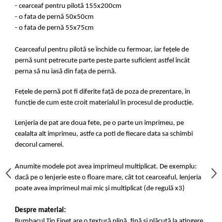
- cearceaf pentru pilotă 155x200cm
- o fata de pernă 50x50cm
- o fata de pernă 55x75cm
Cearceaful pentru pilotă se închide cu fermoar, iar fețele de
pernă sunt petrecute parte peste parte suficient astfel încât
perna să nu iasă din fața de pernă.
Fețele de pernă pot fi diferite față de poza de prezentare, în
funcție de cum este croit materialul în procesul de producție.
Lenjeria de pat are doua fete, pe o parte un imprimeu, pe
cealalta alt imprimeu, astfe ca poti de fiecare data sa schimbi
decorul camerei.
Anumite modele pot avea imprimeul multiplicat. De exemplu:
dacă pe o lenjerie este o floare mare, cât tot cearceaful, lenjeria
poate avea imprimeul mai mic și multiplicat (de regulă x3)
Despre material:
Bumbacul Tip Finet are o textură plină, fină și plăcută la atingere.