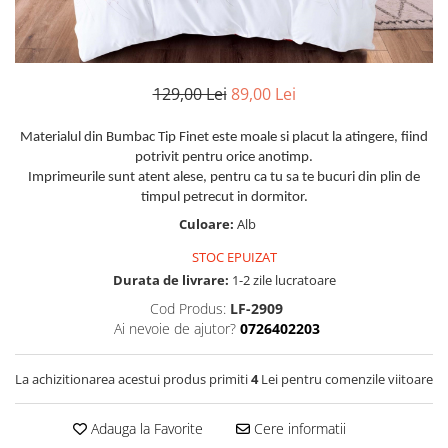
Huse De Pat Damasc
Lenjerii Bumbac 100% - 1 Persoana
Persoana
Cearceaf cu elastic
Huse De Pat Damasc - 140x200cm
Paturi Cocolino Pentru Copii
Bumbac Tip Finet 5D In Relief - 1
Cearceaf normal
Huse De Pat Damasc - 160x200cm
Persoana
Bumbac Satinat Superior
Huse De Pat Damasc - 180x200cm
129,00 Lei
89,00 Lei
Cearceaf cu elastic 4 piese
Cearceaf cu elastic
Huse De Pat Jersey Reiat
Cearceaf normal 4 piese
Cearceaf normal
Materialul din Bumbac Tip Finet este moale si placut la atingere, fiind
Cearceaf Pat + Fețe De Pernă
Set Lenjerie + Draperii 1 Persoana
potrivit pentru orice anotimp.
Bumbac Satinat 3D
Huse De Pat Catifea / Topper
Imprimeurile sunt atent alese, pentru ca tu sa te bucuri din plin de
Cearceaf cu elastic 4 piese
timpul petrecut in dormitor.
Huse De Pat Catifea / Topper -
Cearceaf normal 4 piese
Culoare:
Alb
140x200cm
Cearceaf normal 6 piese
Huse De Pat Catifea / Topper -
STOC EPUIZAT
Bumbac Tip Damasc
160x200cm
Durata de livrare:
1-2 zile lucratoare
Huse De Pat Catifea / Topper -
Cearceaf normal 4 piese
Cod Produs:
LF-2909
180x200cm
Ai nevoie de ajutor?
0726402203
Cearceaf cu elastic 4 piese
Huse Din Frotir
Cearceaf normal 6 piese
Huse De Pat Cocolino
La achizitionarea acestui produs primiti
4
Lei pentru comenzile viitoare
Cearceaf cu elastic 6 piese
Lenjerii De Pat Cocolino
Huse De Pat Cocolino Tricotate
Adauga la Favorite
Cere informatii
Cearceaf normal 4 piese
Huse De Pat Tricotate 140x200cm