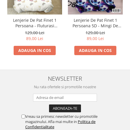
Lenjerie De Pat Finet 1
Lenjerie De Pat Finet 1
Persoana - Fluturasi
Persoana 5D - Mingi De
Multicolori
Fotbal In Galaxie
129,00 Lei
129,00 Lei
89,00 Lei
89,00 Lei
ADAUGA IN COS
ADAUGA IN COS
NEWSLETTER
Nu rata ofertele si promotiile noastre
Vreau sa primesc newsletter cu promotiile
magazinului. Afla mai multe in
Politica de
Confidentialitate