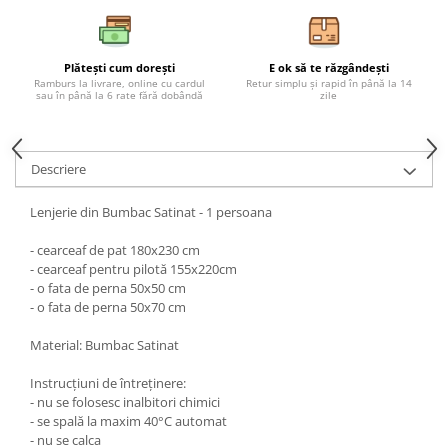
Plătești cum dorești
E ok să te răzgândești
Ramburs la livrare, online cu cardul
Retur simplu și rapid în până la 14
sau în până la 6 rate fără dobândă
zile
Descriere
Lenjerie din Bumbac Satinat - 1 persoana
- cearceaf de pat 180x230 cm
- cearceaf pentru pilotă 155x220cm
- o fata de perna 50x50 cm
- o fata de perna 50x70 cm
Material: Bumbac Satinat
Instrucțiuni de întreținere:
- nu se folosesc inalbitori chimici
- se spală la maxim 40°C automat
- nu se calca