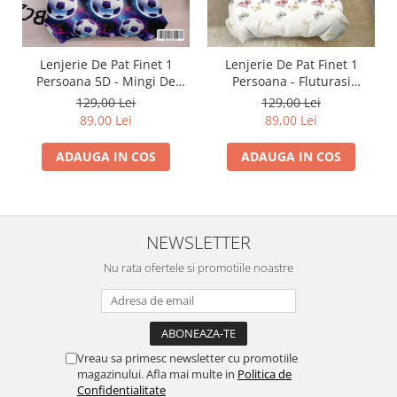
Lenjerie De Pat Finet 1
Lenjerie De Pat Finet 1
Persoana 5D - Mingi De
Persoana - Fluturasi
Fotbal In Galaxie
Multicolori
129,00 Lei
129,00 Lei
89,00 Lei
89,00 Lei
ADAUGA IN COS
ADAUGA IN COS
NEWSLETTER
Nu rata ofertele si promotiile noastre
Vreau sa primesc newsletter cu promotiile
magazinului. Afla mai multe in
Politica de
Confidentialitate