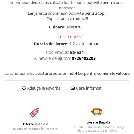
Imprimeuri deosebite, calitate foarte buna, potrivite pentru orice
Cearceaf cu elastic 4 piese
Huse De Pat Tricotate 160x200cm
dormitor
Cearceaf normal 6 piese
Huse De Pat Tricotate 180x200cm
Lenjerie cu imprimeuri potrivite pentru copii
Copilul tau o va adora!!!
Lenjerii Catifea
Huse Impermeabile
Culoare:
Albastru
Cearceaf cu elastic
Huse Impermeabile 160x200cm
STOC EPUIZAT
Cearceaf normal
Huse Impermeabile 180x200cm
Durata de livrare:
1-2 zile lucratoare
Lenjerii Pufoase Fluffy/ Rabbit
Cod Produs:
BS-534
Bumbac Neted Nesatinat
Ai nevoie de ajutor?
0726402203
Bumbac 100% Poplin Hobby
Bumbac 100%
La achizitionarea acestui produs primiti
4
Lei pentru comenzile viitoare
Lenjerii Satin Premium
Adauga la Favorite
Cere informatii
Lenjerii Jacquard
Lenjerii Matase
Lenjerii Creponate
Lenjerii pentru PASTE
Livrare Rapidă
Oferte speciale
oriunde în România la doar 18 lei și
Set Lenjerie + Draperii Pat Dublu
la sute de produse în fiecare zi!
livrare gratuită de la 400 lei