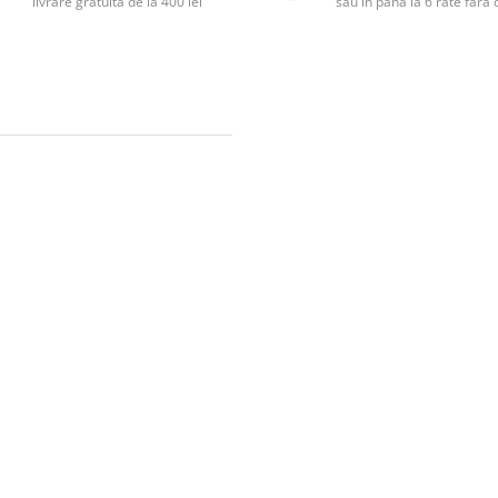
livrare gratuită de la 400 lei
sau în până la 6 rate făr