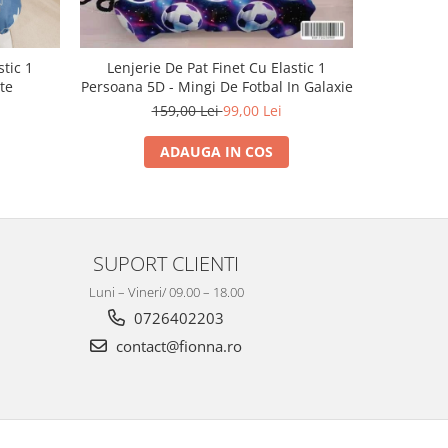
stic 1
Lenjerie De Pat Finet Cu Elastic 1
Lenjeri
te
Persoana 5D - Mingi De Fotbal In Galaxie
Pe
159,00 Lei
99,00 Lei
ADAUGA IN COS
SUPORT CLIENTI
Luni – Vineri/ 09.00 – 18.00
0726402203
contact@fionna.ro