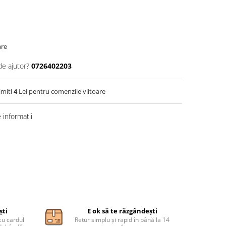
are
de ajutor?
0726402203
imiti
4
Lei pentru comenzile viitoare
informatii
ști
E ok să te răzgândești
cu cardul
Retur simplu și rapid în până la 14