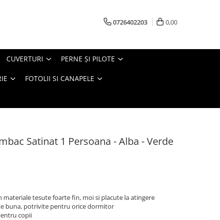
0726402203
0,00
CUVERTURI
PERNE ŞI PILOTE
IE
FOTOLII SI CANAPELE
mbac Satinat 1 Persoana - Alba - Verde
 materiale tesute foarte fin, moi si placute la atingere
te buna, potrivite pentru orice dormitor
pentru copii