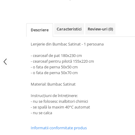
Cearceaf cu elastic 4 piese
Huse De Pat Tricotate 160x200cm
Cearceaf normal 6 piese
Huse De Pat Tricotate 180x200cm
Lenjerii Catifea
Huse Impermeabile
Caracteristici
Review-uri
(0)
Cearceaf cu elastic
Huse Impermeabile 160x200cm
Descriere
Cearceaf normal
Huse Impermeabile 180x200cm
Lenjerie din Bumbac Satinat - 1 persoana
Lenjerii Pufoase Fluffy/ Rabbit
Bumbac Neted Nesatinat
- cearceaf de pat 180x230 cm
- cearceaf pentru pilotă 155x220 cm
Bumbac 100% Poplin Hobby
- o fata de perna 50x50 cm
- o fata de perna 50x70 cm
Bumbac 100%
Lenjerii Satin Premium
Material: Bumbac Satinat
Lenjerii Jacquard
Instrucțiuni de întreținere:
Lenjerii Matase
- nu se folosesc inalbitori chimici
- se spală la maxim 40°C automat
Lenjerii Creponate
- nu se calca
Lenjerii pentru PASTE
Informatii conformitate produs
Set Lenjerie + Draperii Pat Dublu