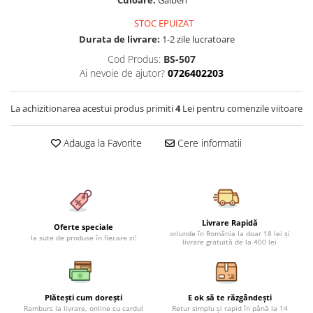
Culoare:
Galben
Cearceaf cu elastic 4 piese
Huse De Pat Tricotate 160x200cm
STOC EPUIZAT
Cearceaf normal 6 piese
Huse De Pat Tricotate 180x200cm
Durata de livrare:
1-2 zile lucratoare
Lenjerii Catifea
Huse Impermeabile
Cod Produs:
BS-507
Cearceaf cu elastic
Huse Impermeabile 160x200cm
Ai nevoie de ajutor?
0726402203
Cearceaf normal
Huse Impermeabile 180x200cm
Lenjerii Pufoase Fluffy/ Rabbit
La achizitionarea acestui produs primiti
4
Lei pentru comenzile viitoare
Bumbac Neted Nesatinat
Adauga la Favorite
Cere informatii
Bumbac 100% Poplin Hobby
Bumbac 100%
Lenjerii Satin Premium
Lenjerii Jacquard
Livrare Rapidă
Oferte speciale
Lenjerii Matase
oriunde în România la doar 18 lei și
la sute de produse în fiecare zi!
livrare gratuită de la 400 lei
Lenjerii Creponate
Lenjerii pentru PASTE
Plătești cum dorești
E ok să te răzgândești
Set Lenjerie + Draperii Pat Dublu
Ramburs la livrare, online cu cardul
Retur simplu și rapid în până la 14