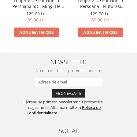
Lenjerie De Pat Finet 1
Lenjerie De Pat Finet 1
Persoana 5D - Mingi De
Persoana - Fluturasi
Fotbal In Galaxie
Multicolori
129,00 Lei
129,00 Lei
89,00 Lei
89,00 Lei
ADAUGA IN COS
ADAUGA IN COS
NEWSLETTER
Nu rata ofertele si promotiile noastre
Vreau sa primesc newsletter cu promotiile
magazinului. Afla mai multe in
Politica de
Confidentialitate
SOCIAL