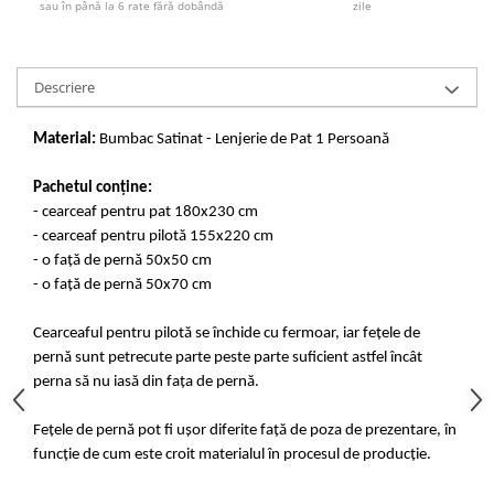
sau în până la 6 rate fără dobândă
zile
Descriere
Material:
Bumbac Satinat - Lenjerie de Pat 1 Persoană
Pachetul conține:
- cearceaf pentru pat 180x230 cm
- cearceaf pentru pilotă 155x220 cm
- o față de pernă 50x50 cm
- o față de pernă 50x70 cm
Cearceaful pentru pilotă se închide cu fermoar, iar fețele de
pernă sunt petrecute parte peste parte suficient astfel încât
perna să nu iasă din fața de pernă.
Fețele de pernă pot fi ușor diferite față de poza de prezentare, în
funcție de cum este croit materialul în procesul de producție.