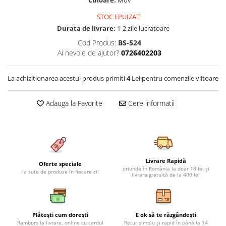
Culoare:
Mov
Cearceaf cu elastic 4 piese
Huse De Pat Tricotate 160x200cm
STOC EPUIZAT
Cearceaf normal 6 piese
Huse De Pat Tricotate 180x200cm
Durata de livrare:
1-2 zile lucratoare
Lenjerii Catifea
Huse Impermeabile
Cod Produs:
BS-524
Cearceaf cu elastic
Huse Impermeabile 160x200cm
Ai nevoie de ajutor?
0726402203
Cearceaf normal
Huse Impermeabile 180x200cm
Lenjerii Pufoase Fluffy/ Rabbit
La achizitionarea acestui produs primiti
4
Lei pentru comenzile viitoare
Bumbac Neted Nesatinat
Adauga la Favorite
Cere informatii
Bumbac 100% Poplin Hobby
Bumbac 100%
Lenjerii Satin Premium
Lenjerii Jacquard
Livrare Rapidă
Oferte speciale
Lenjerii Matase
oriunde în România la doar 18 lei și
la sute de produse în fiecare zi!
livrare gratuită de la 400 lei
Lenjerii Creponate
Lenjerii pentru PASTE
Plătești cum dorești
E ok să te răzgândești
Set Lenjerie + Draperii Pat Dublu
Ramburs la livrare, online cu cardul
Retur simplu și rapid în până la 14