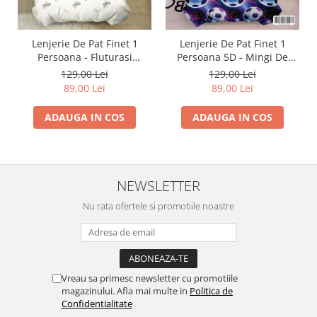
Lenjerie De Pat Finet 1
Lenjerie De Pat Finet 1
Persoana - Fluturasi
Persoana 5D - Mingi De
Multicolori
Fotbal In Galaxie
129,00 Lei
129,00 Lei
89,00 Lei
89,00 Lei
ADAUGA IN COS
ADAUGA IN COS
NEWSLETTER
Nu rata ofertele si promotiile noastre
Vreau sa primesc newsletter cu promotiile
magazinului. Afla mai multe in
Politica de
Confidentialitate