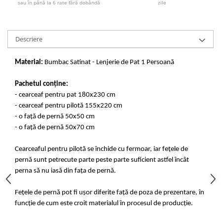
sau în până la 6 rate fără dobândă
zile
Descriere
Material:
Bumbac Satinat - Lenjerie de Pat 1 Persoană
Pachetul conține:
- cearceaf pentru pat 180x230 cm
- cearceaf pentru pilotă 155x220 cm
- o față de pernă 50x50 cm
- o față de pernă 50x70 cm
Cearceaful pentru pilotă se închide cu fermoar, iar fețele de
pernă sunt petrecute parte peste parte suficient astfel încât
perna să nu iasă din fața de pernă.
Fețele de pernă pot fi ușor diferite față de poza de prezentare, în
funcție de cum este croit materialul în procesul de producție.