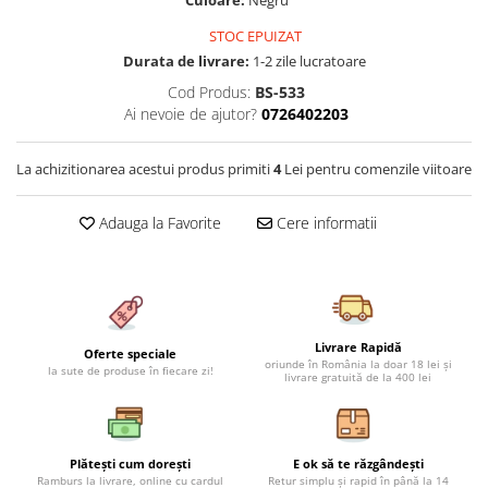
Culoare:
Negru
Cearceaf cu elastic 4 piese
Huse De Pat Tricotate 160x200cm
STOC EPUIZAT
Cearceaf normal 6 piese
Huse De Pat Tricotate 180x200cm
Durata de livrare:
1-2 zile lucratoare
Lenjerii Catifea
Huse Impermeabile
Cod Produs:
BS-533
Cearceaf cu elastic
Huse Impermeabile 160x200cm
Ai nevoie de ajutor?
0726402203
Cearceaf normal
Huse Impermeabile 180x200cm
Lenjerii Pufoase Fluffy/ Rabbit
La achizitionarea acestui produs primiti
4
Lei pentru comenzile viitoare
Bumbac Neted Nesatinat
Adauga la Favorite
Cere informatii
Bumbac 100% Poplin Hobby
Bumbac 100%
Lenjerii Satin Premium
Lenjerii Jacquard
Livrare Rapidă
Oferte speciale
Lenjerii Matase
oriunde în România la doar 18 lei și
la sute de produse în fiecare zi!
livrare gratuită de la 400 lei
Lenjerii Creponate
Lenjerii pentru PASTE
Plătești cum dorești
E ok să te răzgândești
Set Lenjerie + Draperii Pat Dublu
Ramburs la livrare, online cu cardul
Retur simplu și rapid în până la 14