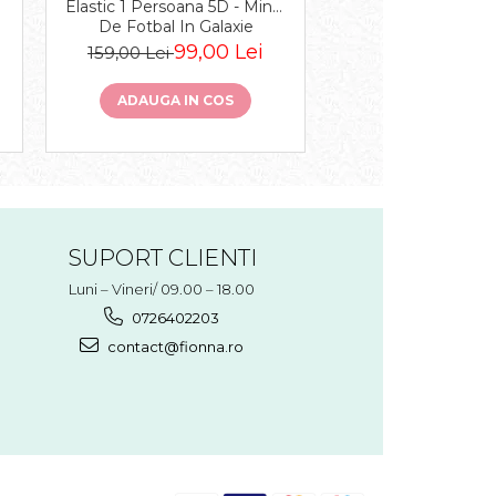
Elastic 1 Persoana 5D - Mingi
Elastic 1 Persoan
De Fotbal In Galaxie
Degrade
99,00 Lei
99,0
159,00 Lei
159,00 Lei
ADAUGA IN COS
ADAUGA IN 
SUPORT CLIENTI
Luni – Vineri/ 09.00 – 18.00
0726402203
contact@fionna.ro