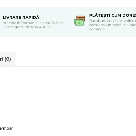
PLĂTEȘTI CUM DORE
LIVRARE RAPIDĂ
Ramburs la livrare, online 
oriunde în România la doar 18 lei și
cardul sau în până la 6 rate
livrare gratuită de la 400 lei
dobândă
ri
(0)
fermoar.