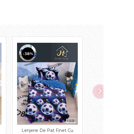
-38%
-38%
Lenjerie De Pat Finet Cu
Lenjerie De Pat 