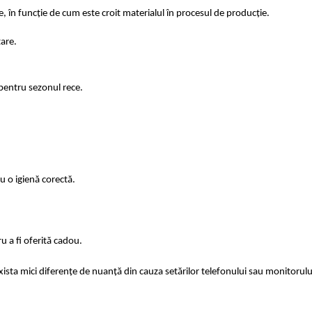
e, în funcție de cum este croit materialul în procesul de producție.
are.
 pentru sezonul rece.
utilizare pentru o igienă corectă.
 a fi oferită cadou.
exista mici diferențe de nuanță din cauza setărilor telefonului sau monitoru