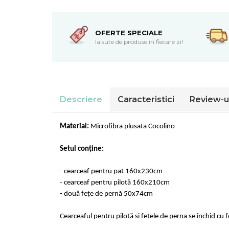
Cearceaf normal 6 piese
Huse De Pat Tricotate 180x200cm
Lenjerii Catifea
Huse Impermeabile
Cearceaf cu elastic
Huse Impermeabile 160x200cm
OFERTE SPECIALE
Cearceaf normal
la sute de produse în fiecare zi!
Huse Impermeabile 180x200cm
Lenjerii Pufoase Fluffy/ Rabbit
Bumbac Neted Nesatinat
Bumbac 100% Poplin Hobby
Descriere
Caracteristici
Review-u
Bumbac 100%
Lenjerii Satin Premium
Material:
Microfibra p
l
usata Cocolino
Lenjerii Jacquard
Lenjerii Matase
Setul conține:
Lenjerii Creponate
- cearceaf
pentru pat 160x230cm
Lenjerii pentru PASTE
- cearceaf pentru pilotă
160
x2
1
0cm
- două fețe de pernă 50x7
4
cm
Set Lenjerie + Draperii Pat Dublu
Cearceaful pentru pilotă si fetele de perna se închid cu 