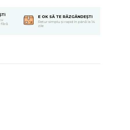
ȘTI
E OK SĂ TE RĂZGÂNDEȘTI
cu
Retur simplu și rapid în până la 14
 fără
zile