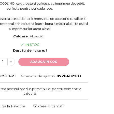
COCOLINO, calduroasa si pufoasa, cu imprimeu deosebit,
perfecta pentru perioada rece.
gerea acestei lenjerii: reprezinta un accesoriu cu stil ce iti
titorul prin calitatea foarte buna a materialului folosit si
a imprimeurilor atent alese!
Culoare:
Albastru
IN STOC
Durata de livrare:
1
ADAUGA IN COS
LCSF3-21
Ai nevoie de ajutor?
0726402203
area acestui produs primiti
7
Lei pentru comenzile
viitoare
ga la Favorite
Cere informatii