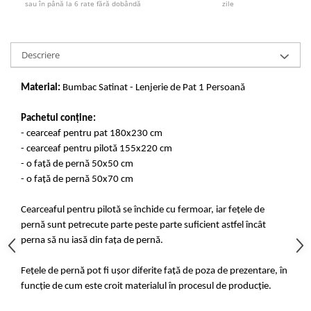
sau în până la 6 rate fără dobândă
zile
Descriere
Material:
Bumbac Satinat - Lenjerie de Pat 1 Persoană
Pachetul conține:
- cearceaf pentru pat 180x230 cm
- cearceaf pentru pilotă 155x220 cm
- o față de pernă 50x50 cm
- o față de pernă 50x70 cm
Cearceaful pentru pilotă se închide cu fermoar, iar fețele de
pernă sunt petrecute parte peste parte suficient astfel încât
perna să nu iasă din fața de pernă.
Fețele de pernă pot fi ușor diferite față de poza de prezentare, în
funcție de cum este croit materialul în procesul de producție.