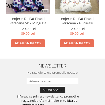
Lenjerie De Pat Finet 1
Lenjerie De Pat Finet 1
Persoana 5D - Mingi De
Persoana - Fluturasi
Fotbal In Galaxie
Multicolori
129,00 Lei
129,00 Lei
89,00 Lei
89,00 Lei
ADAUGA IN COS
ADAUGA IN COS
NEWSLETTER
Nu rata ofertele si promotiile noastre
Vreau sa primesc newsletter cu promotiile
magazinului. Afla mai multe in
Politica de
Confidentialitate