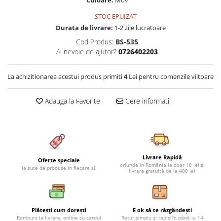
Culoare:
Mov
Cearceaf cu elastic 4 piese
Huse De Pat Tricotate 160x200cm
STOC EPUIZAT
Cearceaf normal 6 piese
Huse De Pat Tricotate 180x200cm
Durata de livrare:
1-2 zile lucratoare
Lenjerii Catifea
Huse Impermeabile
Cod Produs:
BS-535
Cearceaf cu elastic
Huse Impermeabile 160x200cm
Ai nevoie de ajutor?
0726402203
Cearceaf normal
Huse Impermeabile 180x200cm
Lenjerii Pufoase Fluffy/ Rabbit
La achizitionarea acestui produs primiti
4
Lei pentru comenzile viitoare
Bumbac Neted Nesatinat
Adauga la Favorite
Cere informatii
Bumbac 100% Poplin Hobby
Bumbac 100%
Lenjerii Satin Premium
Lenjerii Jacquard
Livrare Rapidă
Oferte speciale
Lenjerii Matase
oriunde în România la doar 18 lei și
la sute de produse în fiecare zi!
livrare gratuită de la 400 lei
Lenjerii Creponate
Lenjerii pentru PASTE
Plătești cum dorești
E ok să te răzgândești
Set Lenjerie + Draperii Pat Dublu
Ramburs la livrare, online cu cardul
Retur simplu și rapid în până la 14