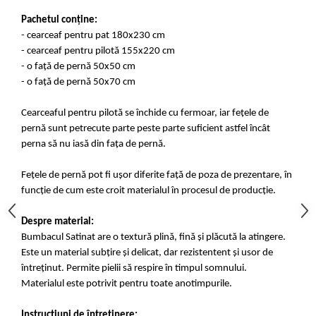
Pachetul conține:
- cearceaf pentru pat 180x230 cm
- cearceaf pentru pilotă 155x220 cm
- o față de pernă 50x50 cm
- o față de pernă 50x70 cm
Cearceaful pentru pilotă se închide cu fermoar, iar fețele de
pernă sunt petrecute parte peste parte suficient astfel încât
perna să nu iasă din fața de pernă.
Fețele de pernă pot fi ușor diferite față de poza de prezentare, în
funcție de cum este croit materialul în procesul de producție.
Despre material:
Bumbacul Satinat are o textură plină, fină și plăcută la atingere.
Este un material subțire și delicat, dar rezistentent și usor de
întreținut. Permite pielii să respire în timpul somnului.
Materialul este potrivit pentru toate anotimpurile.
Instrucțiuni de întreținere: