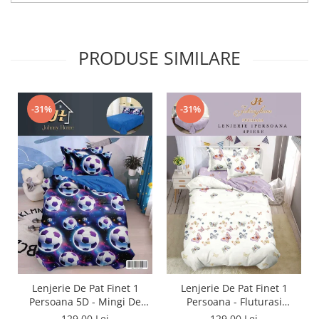
PRODUSE SIMILARE
-31%
-31%
Lenjerie De Pat Finet 1
Lenjerie De Pat Finet 1
Persoana 5D - Mingi De
Persoana - Fluturasi
Fotbal In Galaxie
Multicolori
129,00 Lei
129,00 Lei