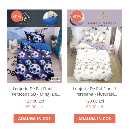
-31%
-31%
Lenjerie De Pat Finet 1
Lenjerie De Pat Finet 1
Persoana 5D - Mingi De
Persoana - Fluturasi
Fotbal In Galaxie
Multicolori
129,00 Lei
129,00 Lei
89,00 Lei
89,00 Lei
ADAUGA IN COS
ADAUGA IN COS