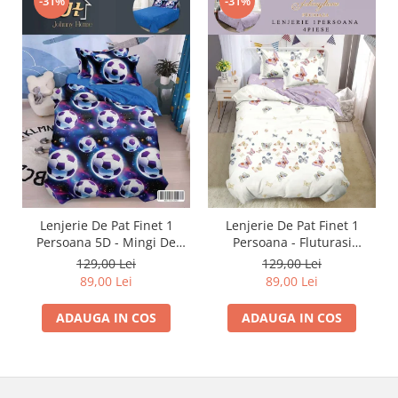
-31%
-31%
Lenjerie De Pat Finet 1
Lenjerie De Pat Finet 1
Persoana 5D - Mingi De
Persoana - Fluturasi
Fotbal In Galaxie
Multicolori
129,00 Lei
129,00 Lei
89,00 Lei
89,00 Lei
ADAUGA IN COS
ADAUGA IN COS