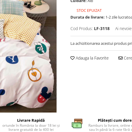
Culoare:
Alb
STOC EPUIZAT
Durata de livrare:
1-2 zile lucrato
Cod Produs:
LF-3118
Ai nevoie
La achizitionarea acestui produs pr
Adauga la Favorite
Cere 
Livrare Rapidă
Plătești cum dore
oriunde în România la doar 18 lei și
Ramburs la livrare, online 
livrare gratuită de la 400 lei
sau în până la 6 rate făr