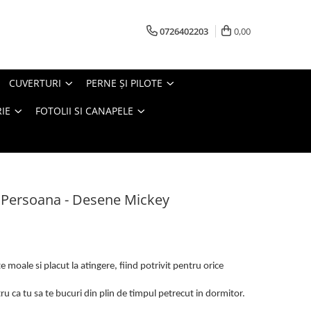
0726402203
0,00
CUVERTURI
PERNE ŞI PILOTE
IE
FOTOLII SI CANAPELE
1 Persoana - Desene Mickey
 moale si placut la atingere, fiind potrivit pentru orice
u ca tu sa te bucuri din plin de timpul petrecut in dormitor.