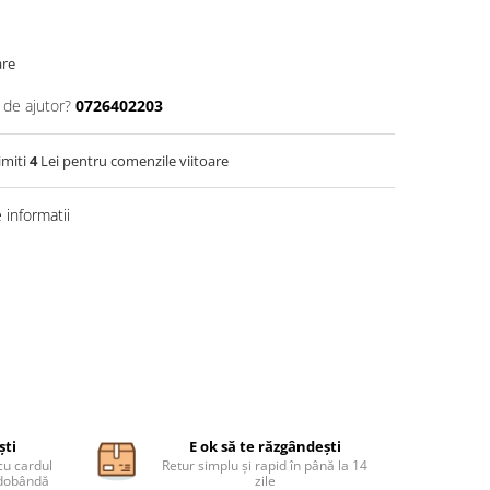
are
 de ajutor?
0726402203
imiti
4
Lei pentru comenzile viitoare
informatii
ști
E ok să te răzgândești
cu cardul
Retur simplu și rapid în până la 14
ă dobândă
zile