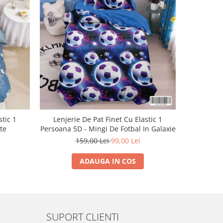
-38%
stic 1
Lenjerie De Pat Finet Cu Elastic 1
Lenjeri
te
Persoana 5D - Mingi De Fotbal In Galaxie
Pe
159,00 Lei
99,00 Lei
ADAUGA IN COS
SUPORT CLIENTI