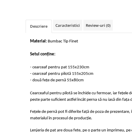
Cearceaf cu elastic 4 piese
Huse De Pat Tricotate 160x200cm
Cearceaf normal 6 piese
Huse De Pat Tricotate 180x200cm
Lenjerii Catifea
Huse Impermeabile
Caracteristici
Review-uri
(0)
Descriere
Cearceaf cu elastic
Huse Impermeabile 160x200cm
Cearceaf normal
Huse Impermeabile 180x200cm
Material:
Bumbac Tip Finet
Lenjerii Pufoase Fluffy/ Rabbit
Bumbac Neted Nesatinat
Setul conține:
Bumbac 100% Poplin Hobby
- cearceaf pentru pat 155x230cm
Bumbac 100%
- cearceaf pentru pilotă 155x205cm
Lenjerii Satin Premium
- două fețe de pernă 55x80cm
Lenjerii Jacquard
Cearceaful pentru pilotă se închide cu fermoar, iar fețele 
Lenjerii Matase
peste parte suficient astfel încât perna să nu iasă din fața 
Lenjerii Creponate
Fețele de pernă pot fi diferite față de poza de prezentare, 
Lenjerii pentru PASTE
materialul în procesul de producție.
Set Lenjerie + Draperii Pat Dublu
Lenjeria de pat are doua fete, pe o parte un imprimeu, pe c