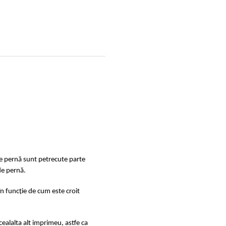
de pernă sunt petrecute parte
de pernă.
în funcție de cum este croit
ealalta alt imprimeu, astfe ca