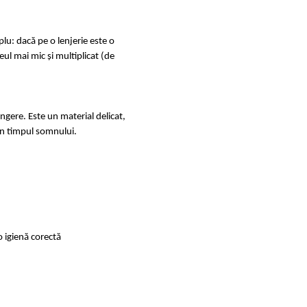
u: dacă pe o lenjerie este o
ul mai mic și multiplicat (de
ingere. Este un material delicat,
e în timpul somnului.
o igienă corectă