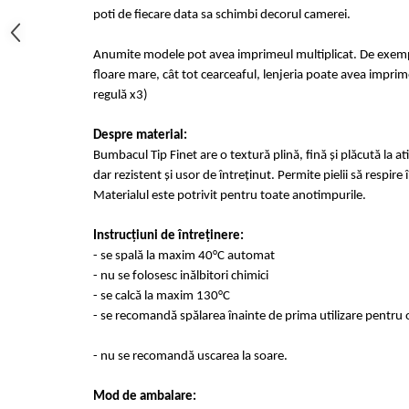
poti de fiecare data sa schimbi decorul camerei.
Anumite modele pot avea imprimeul multiplicat. De exempl
floare mare, cât tot cearceaful, lenjeria poate avea imprime
regulă x3)
Despre material:
Bumbacul Tip Finet are o textură plină, fină și plăcută la at
dar rezistent și usor de întreținut. Permite pielii să respir
Materialul este potrivit pentru toate anotimpurile.
Instrucțiuni de întreținere:
- se spală la maxim 40°C automat
- nu se folosesc inălbitori chimici
- se calcă la maxim 130°C
- se recomandă spălarea înainte de prima utilizare pentru 
- nu se recomandă uscarea la soare.
Mod de ambalare: