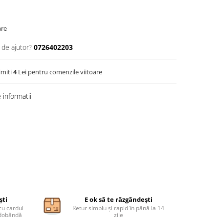
are
 de ajutor?
0726402203
imiti
4
Lei pentru comenzile viitoare
informatii
ști
E ok să te răzgândești
cu cardul
Retur simplu și rapid în până la 14
ă dobândă
zile