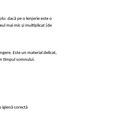
u: dacă pe o lenjerie este o
ul mai mic și multiplicat (de
ingere. Este un material delicat,
e în timpul somnului.
o igienă corectă