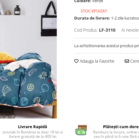
Culoare:
Verde
STOC EPUIZAT
Durata de livrare:
1-2 zile lucrato
Cod Produs:
LF-3110
Ai nevoie
La achizitionarea acestui produs pr
Adauga la Favorite
Cere 
Livrare Rapidă
Plătești cum dore
oriunde în România la doar 18 lei și
Ramburs la livrare, online 
livrare gratuită de la 400 lei
sau în până la 6 rate făr