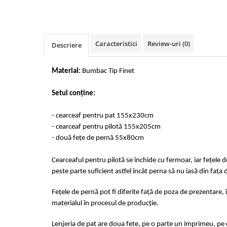
Cearceaf cu elastic 4 piese
Huse De Pat Tricotate 160x200cm
Cearceaf normal 6 piese
Huse De Pat Tricotate 180x200cm
Lenjerii Catifea
Huse Impermeabile
Caracteristici
Review-uri
(0)
Descriere
Cearceaf cu elastic
Huse Impermeabile 160x200cm
Cearceaf normal
Huse Impermeabile 180x200cm
Material:
Bumbac Tip Finet
Lenjerii Pufoase Fluffy/ Rabbit
Bumbac Neted Nesatinat
Setul conține:
Bumbac 100% Poplin Hobby
- cearceaf pentru pat 155x230cm
Bumbac 100%
- cearceaf pentru pilotă 155x205cm
Lenjerii Satin Premium
- două fețe de pernă 55x80cm
Lenjerii Jacquard
Cearceaful pentru pilotă se închide cu fermoar, iar fețele 
Lenjerii Matase
peste parte suficient astfel încât perna să nu iasă din fața 
Lenjerii Creponate
Fețele de pernă pot fi diferite față de poza de prezentare, 
Lenjerii pentru PASTE
materialul în procesul de producție.
Set Lenjerie + Draperii Pat Dublu
Lenjeria de pat are doua fete, pe o parte un imprimeu, pe c