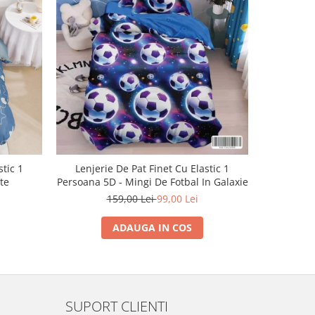
-38%
stic 1
Lenjerie De Pat Finet Cu Elastic 1
Lenjeri
te
Persoana 5D - Mingi De Fotbal In Galaxie
Pe
159,00 Lei
99,00 Lei
ADAUGA IN COS
SUPORT CLIENTI