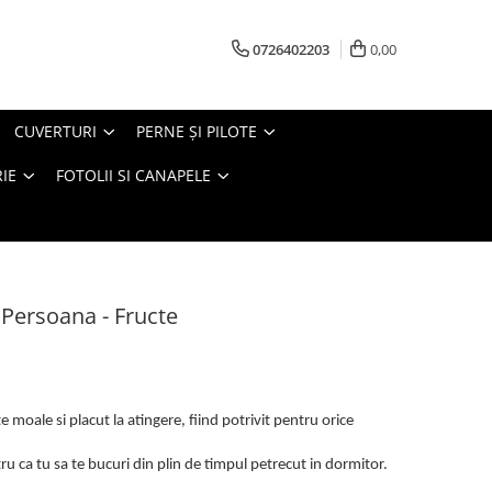
0726402203
0,00
CUVERTURI
PERNE ŞI PILOTE
IE
FOTOLII SI CANAPELE
 Persoana - Fructe
 moale si placut la atingere, fiind potrivit pentru orice
u ca tu sa te bucuri din plin de timpul petrecut in dormitor.