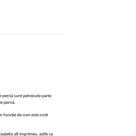
de pernă sunt petrecute parte
de pernă.
în funcție de cum este croit
ealalta alt imprimeu, astfe ca