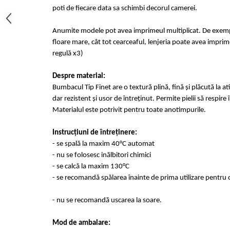
poti de fiecare data sa schimbi decorul camerei.
Anumite modele pot avea imprimeul multiplicat. De exempl
floare mare, cât tot cearceaful, lenjeria poate avea imprime
regulă x3)
Despre material:
Bumbacul Tip Finet are o textură plină, fină și plăcută la at
dar rezistent și usor de întreținut. Permite pielii să respir
Materialul este potrivit pentru toate anotimpurile.
Instrucțiuni de întreținere:
- se spală la maxim 40°C automat
- nu se folosesc inălbitori chimici
- se calcă la maxim 130°C
- se recomandă spălarea înainte de prima utilizare pentru 
- nu se recomandă uscarea la soare.
Mod de ambalare: