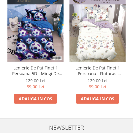
Lenjerie De Pat Finet 1
Lenjerie De Pat Finet 1
Persoana 5D - Mingi De
Persoana - Fluturasi
Fotbal In Galaxie
Multicolori
129,00 Lei
129,00 Lei
89,00 Lei
89,00 Lei
ADAUGA IN COS
ADAUGA IN COS
NEWSLETTER