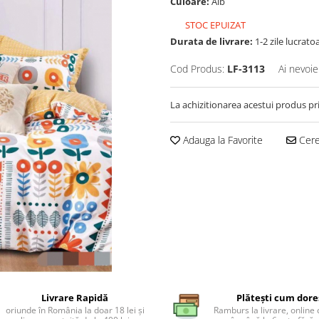
Culoare:
Alb
STOC EPUIZAT
Durata de livrare:
1-2 zile lucrato
Cod Produs:
LF-3113
Ai nevoie
La achizitionarea acestui produs pr
Adauga la Favorite
Cere 
Livrare Rapidă
Plătești cum dore
oriunde în România la doar 18 lei și
Ramburs la livrare, online 