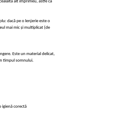
ealalta alt imprimeu, astfe ca
u: dacă pe o lenjerie este o
ul mai mic și multiplicat (de
ingere. Este un material delicat,
e în timpul somnului.
o igienă corectă