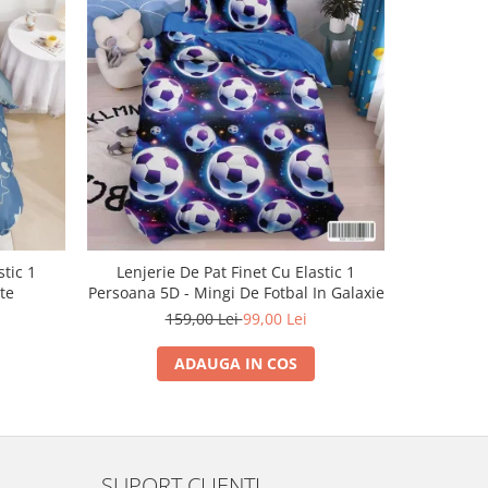
-38%
stic 1
Lenjerie De Pat Finet Cu Elastic 1
Lenjeri
te
Persoana 5D - Mingi De Fotbal In Galaxie
Pe
159,00 Lei
99,00 Lei
ADAUGA IN COS
SUPORT CLIENTI