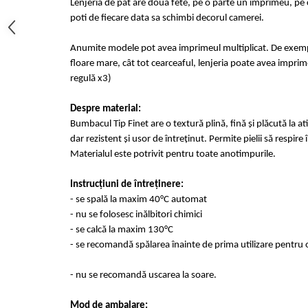
Lenjeria de pat are doua fete, pe o parte un imprimeu, pe c
poti de fiecare data sa schimbi decorul camerei.
Anumite modele pot avea imprimeul multiplicat. De exempl
floare mare, cât tot cearceaful, lenjeria poate avea imprime
regulă x3)
Despre material:
Bumbacul Tip Finet are o textură plină, fină și plăcută la at
dar rezistent și usor de întreținut. Permite pielii să respir
Materialul este potrivit pentru toate anotimpurile.
Instrucțiuni de întreținere:
- se spală la maxim 40°C automat
- nu se folosesc inălbitori chimici
- se calcă la maxim 130°C
- se recomandă spălarea înainte de prima utilizare pentru 
- nu se recomandă uscarea la soare.
Mod de ambalare: