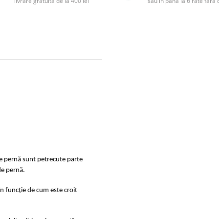
livrare gratuită de la 400 lei
sau în până la 6 rate făr
de pernă sunt petrecute parte
de pernă.
în funcție de cum este croit