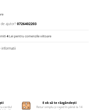
are
 de ajutor?
0726402203
imiti
4
Lei pentru comenzile viitoare
informatii
ști
E ok să te răzgândești
cu cardul
Retur simplu și rapid în până la 14