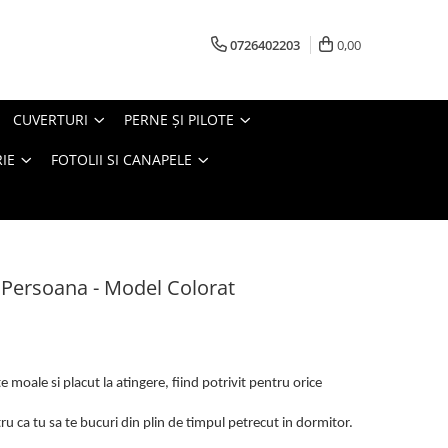
0726402203
0,00
CUVERTURI
PERNE ŞI PILOTE
IE
FOTOLII SI CANAPELE
1 Persoana - Model Colorat
 moale si placut la atingere, fiind potrivit pentru orice
u ca tu sa te bucuri din plin de timpul petrecut in dormitor.