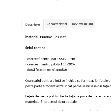
Cearceaf cu elastic 4 piese
Huse De Pat Tricotate 160x200cm
Cearceaf normal 6 piese
Huse De Pat Tricotate 180x200cm
Lenjerii Catifea
Huse Impermeabile
Caracteristici
Review-uri
(0)
Cearceaf cu elastic
Huse Impermeabile 160x200cm
Descriere
Cearceaf normal
Huse Impermeabile 180x200cm
Lenjerii Pufoase Fluffy/ Rabbit
Material:
Bumbac Tip Finet
Bumbac Neted Nesatinat
Setul conține:
Bumbac 100% Poplin Hobby
- cearceaf pentru pat 155x230cm
Bumbac 100%
- cearceaf pentru pilotă 155x205cm
Lenjerii Satin Premium
- două fețe de pernă 55x80cm
Lenjerii Jacquard
Cearceaful pentru pilotă se închide cu fermoar, iar fețele 
Lenjerii Matase
peste parte suficient astfel încât perna să nu iasă din fața 
Lenjerii Creponate
Fețele de pernă pot fi diferite față de poza de prezentare, 
Lenjerii pentru PASTE
materialul în procesul de producție.
Set Lenjerie + Draperii Pat Dublu